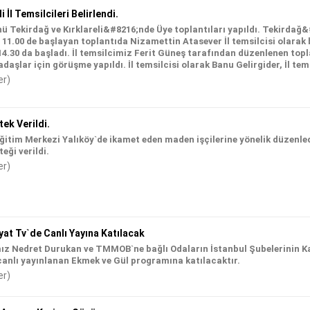
 İl Temsilcileri Belirlendi.
ü Tekirdağ ve Kırklareli&#8216;nde Üye toplantıları yapıldı. Tekirdağ
 11.00 de başlayan toplantıda Nizamettin Atasever İl temsilcisi olarak b
.30 da başladı. İl temsilcimiz Ferit Güneş tarafından düzenlenen topl
daşlar için görüşme yapıldı. İl temsilcisi olarak Banu Gelirgider, İl tem
er)
ek Verildi.
ğitim Merkezi Yalıköy`de ikamet eden maden işçilerine yönelik düzenle
eği verildi.
er)
at Tv`de Canlı Yayına Katılacak
z Nedret Durukan ve TMMOB`ne bağlı Odaların İstanbul Şubelerinin Kad
anlı yayınlanan Ekmek ve Gül programına katılacaktır.
er)