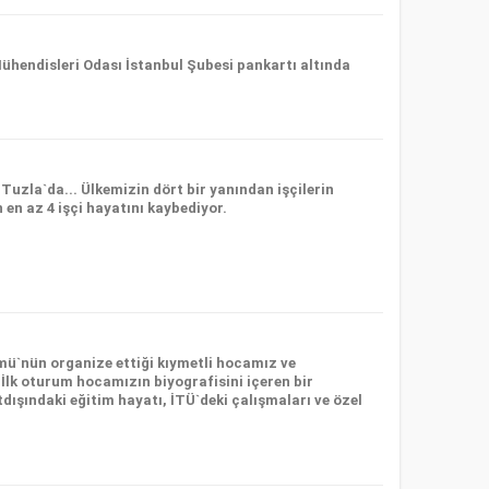
endisleri Odası İstanbul Şubesi pankartı altında
uzla`da... Ülkemizin dört bir yanından işçilerin
 en az 4 işçi hayatını kaybediyor.
mü`nün organize ettiği kıymetli hocamız ve
İlk oturum hocamızın biyografisini içeren bir
dışındaki eğitim hayatı, İTÜ`deki çalışmaları ve özel