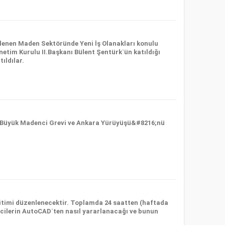
nlenen Maden Sektöründe Yeni İş Olanakları konulu
netim Kurulu II.Başkanı Bülent Şentürk`ün katıldığı
ıldılar.
1 Büyük Madenci Grevi ve Ankara Yürüyüşü&#8216;nü
timi düzenlenecektir. Toplamda 24 saatten (haftada
ncilerin AutoCAD`ten nasıl yararlanacağı ve bunun