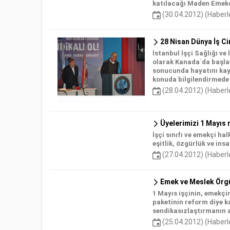
katılacağı Maden Emekçi
(30.04.2012) (Haberl
28 Nisan Dünya İş Ci
İstanbul İşçi Sağlığı ve
olarak Kanada`da başlay
sonucunda hayatını kaybe
konuda bilgilendirmede
(28.04.2012) (Haberl
Üyelerimizi 1 Mayıs 
İşçi sınıfı ve emekçi h
eşitlik, özgürlük ve in
(27.04.2012) (Haberl
Emek ve Meslek Örgüt
1 Mayıs işçinin, emekçi
paketinin reform diye ka
sendikasızlaştırmanın ar
(25.04.2012) (Haberl