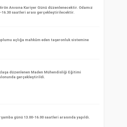
Birön Anısına Kariyer Günü düzenlenecektir. Odamız
6.30 saatleri arası gerçekleştirilecektir.
n toplumu açlığa mahkûm eden taşeronluk sistemine
klaşa düzenlenen Maden Mühendisliği Eğitimi
lonunda gerçekleştirildi.
şamba günü 13.00-16.00 saatleri arasında yapıldı.