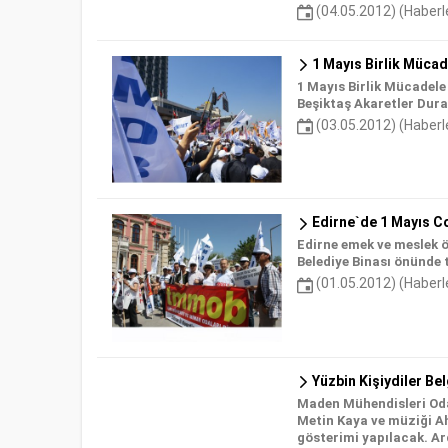
(04.05.2012) (Haberl
1 Mayıs Birlik Müca
1 Mayıs Birlik Mücadel
Beşiktaş Akaretler Dur
(03.05.2012) (Haberl
Edirne`de 1 Mayıs Co
Edirne emek ve meslek ö
Belediye Binası önünde 
(01.05.2012) (Haberl
Yüzbin Kişiydiler Be
Maden Mühendisleri Odas
Metin Kaya ve müziği A
gösterimi yapılacak. A