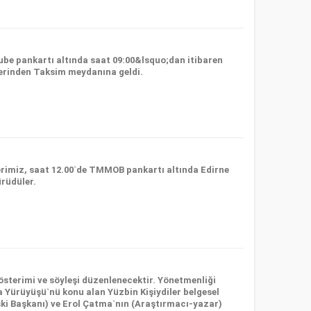
be pankartı altında saat 09:00&lsquo;dan itibaren
erinden Taksim meydanına geldi.
erimiz, saat 12.00`de TMMOB pankartı altında Edirne
ürüdüler.
sterimi ve söyleşi düzenlenecektir. Yönetmenliği
 Yürüyüşü`nü konu alan Yüzbin Kişiydiler belgesel
ki Başkanı) ve Erol Çatma`nın (Araştırmacı-yazar)