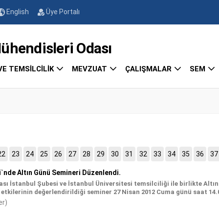
English
Üye Portalı
endisleri Odası
VE TEMSİLCİLİK
MEVZUAT
ÇALIŞMALAR
SEM
22
23
24
25
26
27
28
29
30
31
32
33
34
35
36
37
i`nde Altın Günü Semineri Düzenlendi.
 İstanbul Şubesi ve İstanbul Üniversitesi temsilciliği ile birlikte Alt
l etkilerinin değerlendirildiği seminer 27 Nisan 2012 Cuma günü saat 14.0
er)