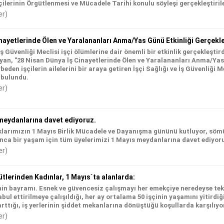
lerinin Örgütlenmesi ve Mücadele Tarihi konulu söyleşi gerçekleştirile
er)
nayetlerinde Ölen ve Yaralananları Anma/Yas Günü Etkinliği Gerçekleş
 İş Güvenliği Meclisi işçi ölümlerine dair önemli bir etkinlik gerçekleşt
an, "28 Nisan Dünya İş Cinayetlerinde Ölen ve Yaralananları Anma/Yas G
den işçilerin ailelerini bir araya getiren İşçi Sağlığı ve İş Güvenliği M
 bulundu.
er)
meydanlarına davet ediyoruz.
alklarımızın 1 Mayıs Birlik Mücadele ve Dayanışma gününü kutluyor, söm
sanca bir yaşam için tüm üyelerimizi 1 Mayıs meydanlarına davet ediyor
er)
lerinden Kadınlar, 1 Mayıs`ta alanlarda:
nin bayramı. Esnek ve güvencesiz çalışmayı her emekçiye neredeyse tek
bul ettirilmeye çalışıldığı, her ay ortalama 50 işçinin yaşamını yitirdiğ
ttığı, iş yerlerinin şiddet mekanlarına dönüştüğü koşullarda karşılıyor
er)