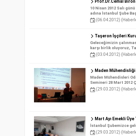
Prof.Dr.Cemal Birön 
10 Nisan 2012 Salı gün
adına İstanbul Şube Baş
(06.04.2012) (Haberl
Taşeron İşçileri Kuru
Geleceğimizin çalınması
karşı birlik oluyoruz, T
(03.04.2012) (Haberl
Maden Mühendisliği 
Maden Mühendisleri Oda
Semineri 28 Mart 2012 
(29.03.2012) (Haberl
Mart Ayı Emekli Üye T
İstanbul Şubemizce gele
(29.03.2012) (Haberl