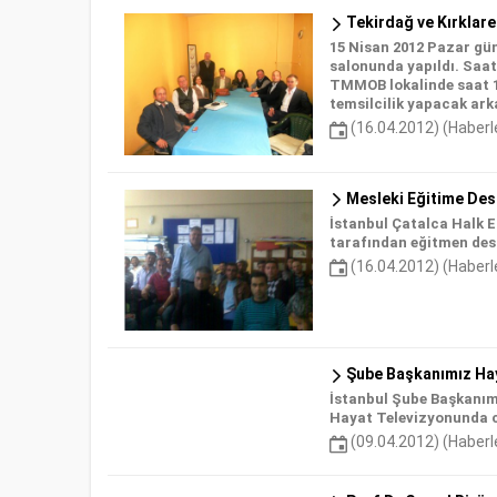
Tekirdağ ve Kırklareli
15 Nisan 2012 Pazar gün
salonunda yapıldı. Saat
TMMOB lokalinde saat 14
temsilcilik yapacak arka
(16.04.2012) (Haberl
Mesleki Eğitime Dest
İstanbul Çatalca Halk E
tarafından eğitmen dest
(16.04.2012) (Haberl
Şube Başkanımız Hay
İstanbul Şube Başkanımı
Hayat Televizyonunda c
(09.04.2012) (Haberl