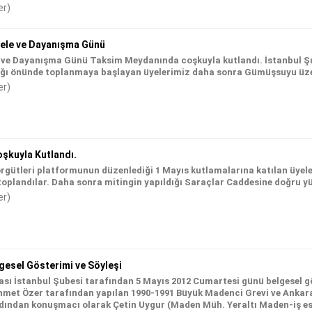
er)
dele ve Dayanışma Günü
e ve Dayanışma Günü Taksim Meydanında coşkuyla kutlandı. İstanbul Şu
ağı önünde toplanmaya başlayan üyelerimiz daha sonra Gümüşsuyu üz
er)
şkuyla Kutlandı.
rgütleri platformunun düzenlediği 1 Mayıs kutlamalarına katılan üyel
toplandılar. Daha sonra mitingin yapıldığı Saraçlar Caddesine doğru y
er)
lgesel Gösterimi ve Söyleşi
ı İstanbul Şubesi tarafından 5 Mayıs 2012 Cumartesi günü belgesel gö
hmet Özer tarafından yapılan 1990-1991 Büyük Madenci Grevi ve Ankara
rdından konuşmacı olarak Çetin Uygur (Maden Müh. Yeraltı Maden-iş es