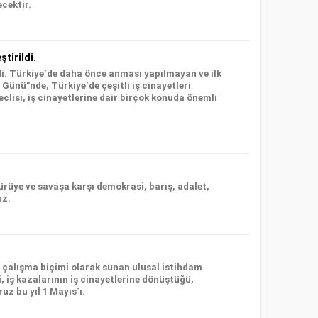
cektir.
tirildi.
irdi. Türkiye`de daha önce anması yapılmayan ve ilk
ünü"nde, Türkiye`de çeşitli iş cinayetleri
eclisi, iş cinayetlerine dair birçok konuda önemli
ürüye ve savaşa karşı demokrasi, barış, adalet,
uz.
 çalışma biçimi olarak sunan ulusal istihdam
i, iş kazalarının iş cinayetlerine dönüştüğü,
uz bu yıl 1 Mayıs`ı.