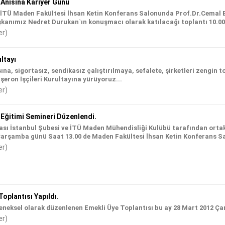
Anısına Kariyer Günü
ü İTÜ Maden Fakültesi İhsan Ketin Konferans Salonunda Prof.Dr.Cemal 
kanımız Nedret Durukan`ın konuşmacı olarak katılacağı toplantı 10.00-1
er)
ltayı
na, sigortasız, sendikasız çalıştırılmaya, sefalete, şirketleri zengi
aşeron İşçileri Kurultayına yürüyoruz...
er)
Eğitimi Semineri Düzenlendi.
sı İstanbul Şubesi ve İTÜ Maden Mühendisliği Kulübü tarafından orta
Çarşamba günü Saat 13.00 de Maden Fakültesi İhsan Ketin Konferans Sa
er)
oplantısı Yapıldı.
neksel olarak düzenlenen Emekli Üye Toplantısı bu ay 28 Mart 2012 Çar
er)