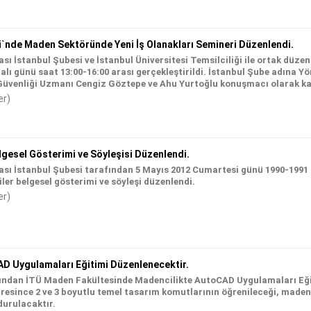
i`nde Maden Sektöründe Yeni İş Olanakları Semineri Düzenlendi.
ı İstanbul Şubesi ve İstanbul Üniversitesi Temsilciliği ile ortak düze
lı günü saat 13:00-16:00 arası gerçekleştirildi. İstanbul Şube adına Yö
Güvenliği Uzmanı Cengiz Göztepe ve Ahu Yurtoğlu konuşmacı olarak kat
er)
elgesel Gösterimi ve Söyleşisi Düzenlendi.
sı İstanbul Şubesi tarafından 5 Mayıs 2012 Cumartesi günü 1990-199
ler belgesel gösterimi ve söyleşi düzenlendi.
er)
D Uygulamaları Eğitimi Düzenlenecektir.
ından İTÜ Maden Fakültesinde Madencilikte AutoCAD Uygulamaları Eği
üresince 2 ve 3 boyutlu temel tasarım komutlarının öğrenileceği, made
durulacaktır.