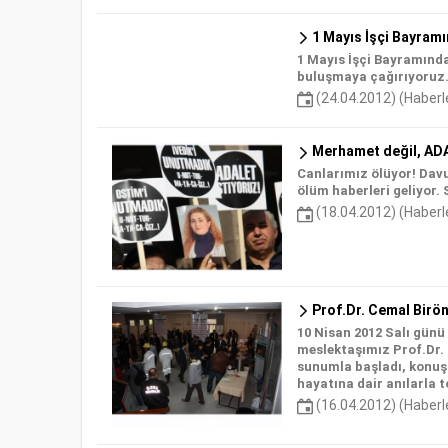
1 Mayıs İşçi Bayramı
1 Mayıs İşçi Bayramınd
buluşmaya çağırıyoruz.
(24.04.2012) (Haberl
Merhamet değil, ADA
Canlarımız ölüyor! Davu
ölüm haberleri geliyor. 
(18.04.2012) (Haberl
Prof.Dr. Cemal Birön
10 Nisan 2012 Salı gün
meslektaşımız Prof.Dr. 
sunumla başladı, konuşm
hayatına dair anılarla t
(16.04.2012) (Haberl