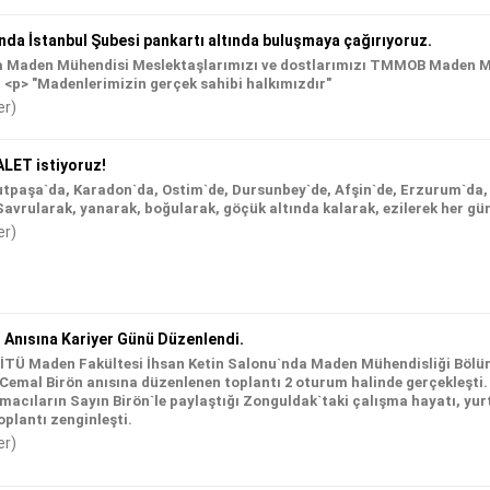
nda İstanbul Şubesi pankartı altında buluşmaya çağırıyoruz.
a Maden Mühendisi Meslektaşlarımızı ve dostlarımızı TMMOB Maden Müh
 <p> "Madenlerimizin gerçek sahibi halkımızdır"
er)
LET istiyoruz!
tpaşa`da, Karadon`da, Ostim`de, Dursunbey`de, Afşin`de, Erzurum`da, T
Savrularak, yanarak, boğularak, göçük altında kalarak, ezilerek her gün
er)
 Anısına Kariyer Günü Düzenlendi.
ü İTÜ Maden Fakültesi İhsan Ketin Salonu`nda Maden Mühendisliği Bölü
Cemal Birön anısına düzenlenen toplantı 2 oturum halinde gerçekleşti. 
acıların Sayın Birön`le paylaştığı Zonguldak`taki çalışma hayatı, yurt
oplantı zenginleşti.
er)