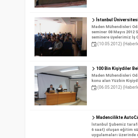
İstanbul Üniversites
Maden Mühendisleri Odas
seminer 08 Mayıs 2012 Sa
seminere üyelerimiz İş 
(10.05.2012) (Haberl
100 Bin Kişiydiler B
Maden Mühendisleri Oda
konu alan Yüzbin Kişiydi
(06.05.2012) (Haberl
Madencilikte AutoCA
İstanbul Şubemiz taraf
6 saat) oluşan eğitim s
uygulamaları üzerinde 