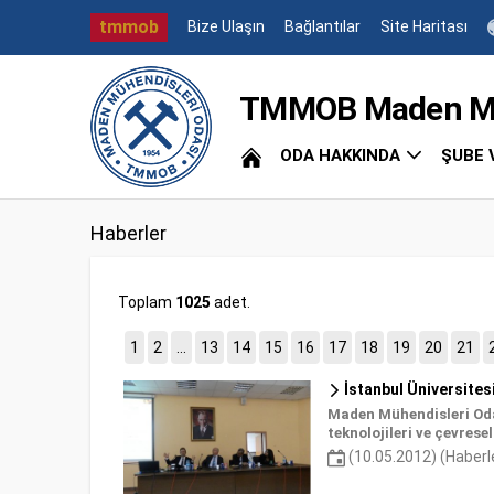
tmmob
Bize Ulaşın
Bağlantılar
Site Haritası
TMMOB Maden Müh
ODA HAKKINDA
ŞUBE 
Haberler
Toplam
1025
adet.
1
2
...
13
14
15
16
17
18
19
20
21
İstanbul Üniversites
Maden Mühendisleri Odası
teknolojileri ve çevrese
(10.05.2012) (Haberl