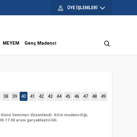
ÜYE İŞLEMLERİ
MEYEM
Genç Madenci
38
39
40
41
42
43
44
45
46
47
48
49
ın Günü Semineri düzenlendi. Altın madenciliği,
0-17.00 arası gerçekleştirildi.