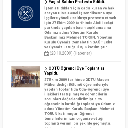
Faşist Saldırı Protesto Edildi.
İşten atıldıkları için çadır kuran ve hak
arayan DİSK-Genel İş sendikasına üye
işçilere yönelik saldırıyı protesto etmek
için 27 Ekim 2009 tarihinde Abdi İpekçi
parkında yapılan basın açıklamasına
Odamız adına Yönetim Kurulu
Başkanımız Mehmet TORUN, Yönetim
Kurulu Üyemiz Cemalettin SAĞTEKİN
ve Üyemiz Ertuğrul IŞIK katılmıştır.
(28.10.2009) (Haberler)
ODTÜ Öğrenci Üye Toplantısı
Yapıldı.
27 Ekim 2009 tarihinde ODTÜ Maden
Mühendisliği Bölümü öğrencileriyle
yapılan toplantıda Oda-öğrenci üye
ilişkileri tartışılmış ve öğrencilerin
sorunları değerlendirilmiştir. 25
öğrencinin katıldığı toplantıya Odamız
adına Yönetim Kurulu Başkanı Mehmet
TORUN katılmıştır. Öğrenci
temsilcilerimizin organize ettiği
toplantı verimli bir şekilde geçmiştir.