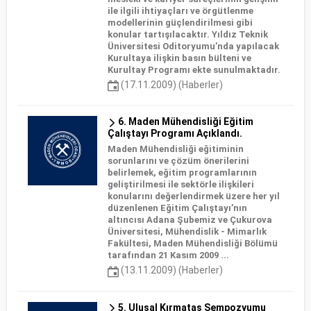
ile ilgili ihtiyaçları ve örgütlenme
modellerinin güçlendirilmesi gibi
konular tartışılacaktır. Yıldız Teknik
Üniversitesi Oditoryumu’nda yapılacak
Kurultaya ilişkin basın bülteni ve
Kurultay Programı ekte sunulmaktadır.
(17.11.2009) (Haberler)
6. Maden Mühendisliği Eğitim
Çalıştayı Programı Açıklandı.
Maden Mühendisliği eğitiminin
sorunlarını ve çözüm önerilerini
belirlemek, eğitim programlarının
geliştirilmesi ile sektörle ilişkileri
konularını değerlendirmek üzere her yıl
düzenlenen Eğitim Çalıştayı’nın
altıncısı Adana Şubemiz ve Çukurova
Üniversitesi, Mühendislik - Mimarlık
Fakültesi, Maden Mühendisliği Bölümü
tarafından 21 Kasım 2009 ...
(13.11.2009) (Haberler)
5. Ulusal Kırmataş Sempozyumu