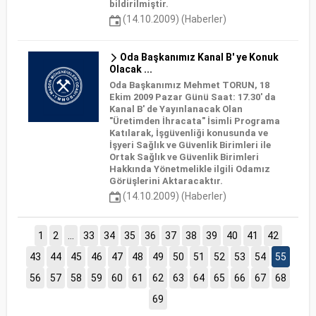
bildirilmiştir.
(14.10.2009) (Haberler)
Oda Başkanımız Kanal B' ye Konuk
Olacak ...
Oda Başkanımız Mehmet TORUN, 18
Ekim 2009 Pazar Günü Saat: 17.30' da
Kanal B' de Yayınlanacak Olan
"Üretimden İhracata" İsimli Programa
Katılarak, İşgüvenliği konusunda ve
İşyeri Sağlık ve Güvenlik Birimleri ile
Ortak Sağlık ve Güvenlik Birimleri
Hakkında Yönetmelikle ilgili Odamız
Görüşlerini Aktaracaktır.
(14.10.2009) (Haberler)
1
2
...
33
34
35
36
37
38
39
40
41
42
43
44
45
46
47
48
49
50
51
52
53
54
55
56
57
58
59
60
61
62
63
64
65
66
67
68
69