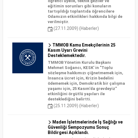
öğrenci üyelik, teknik geziler ve
eğitimin sorunları gibi konuların
tartışıldığı toplantıda öğrencilere
Odamızın etkinlikleri hakkında bilgi de
verilmiştir.
(27.11.2009) (Haberler)
TMMOB Kamu Emekçilerinin 25
Kasım Uyarı Grevini
Desteklemektedir.
TMMOB Yönetim Kurulu Başkanı
Mehmet Soğancı, KESK' in "Toplu
sözleşme hakkımızı çiğnetmemek için,
İnsanca ücret için, Krizin bedelini
ödememek için, Demokratik bir çalışma
yaşamı için, 25 Kasım'da grevdeyiz"
etkinliğini örgütlü yapıları ile
desteklediğini belirtti.
(25.11.2009) (Haberler)
Maden İşletmelerinde İş Sağlığı ve
Güvenliği Sempozyumu Sonuç
Bildirgesi Açıklandı.