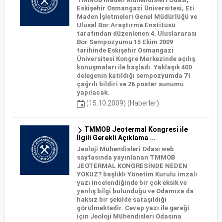
Eskişehir Osmangazi Üniversitesi, Eti
Maden İşletmeleri Genel Müdürlüğü ve
Ulusal Bor Araştırma Enstitüsü
tarafından düzenlenen 4. Uluslararası
Bor Sempozyumu 15 Ekim 2009
tarihinde Eskişehir Osmangazi
Üniversitesi Kongre Merkezinde açılış
konuşmaları ile başladı. Yaklaşık 400
delegenin katıldığı sempozyumda 71
çağrılı bildiri ve 26 poster sunumu
yapılacak.
(15.10.2009) (Haberler)
TMMOB Jeotermal Kongresi ile
İlgili Gerekli Açıklama ...
Jeoloji Mühendisleri Odası web
sayfasında yayınlanan TMMOB
JEOTERMAL KONGRESİNDE NEDEN
YOKUZ? başlıklı Yönetim Kurulu imzalı
yazı incelendiğinde bir çok eksik ve
yanlış bilgi bulunduğu ve Odamıza da
haksız bir şekilde sataşıldığı
görülmektedir. Cevap yazı ile gereği
için Jeoloji Mühendisleri Odasına