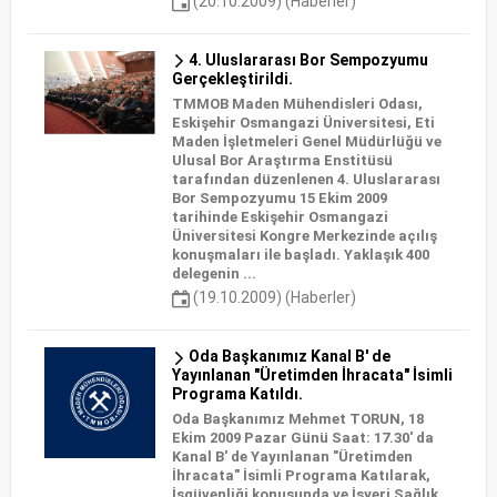
(20.10.2009) (Haberler)
4. Uluslararası Bor Sempozyumu
Gerçekleştirildi.
TMMOB Maden Mühendisleri Odası,
Eskişehir Osmangazi Üniversitesi, Eti
Maden İşletmeleri Genel Müdürlüğü ve
Ulusal Bor Araştırma Enstitüsü
tarafından düzenlenen 4. Uluslararası
Bor Sempozyumu 15 Ekim 2009
tarihinde Eskişehir Osmangazi
Üniversitesi Kongre Merkezinde açılış
konuşmaları ile başladı. Yaklaşık 400
delegenin ...
(19.10.2009) (Haberler)
Oda Başkanımız Kanal B' de
Yayınlanan "Üretimden İhracata" İsimli
Programa Katıldı.
Oda Başkanımız Mehmet TORUN, 18
Ekim 2009 Pazar Günü Saat: 17.30' da
Kanal B' de Yayınlanan "Üretimden
İhracata" İsimli Programa Katılarak,
İşgüvenliği konusunda ve İşyeri Sağlık