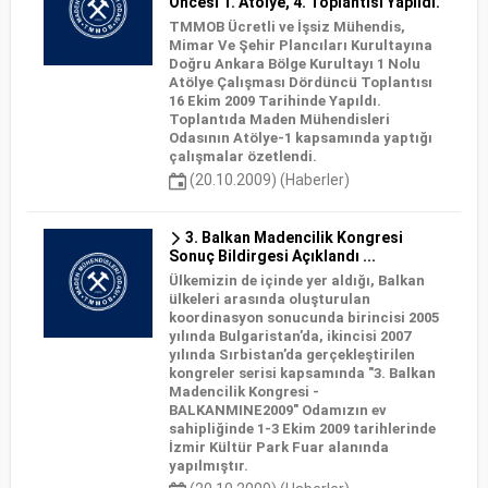
Öncesi 1. Atölye, 4. Toplantısı Yapıldı.
TMMOB Ücretli ve İşsiz Mühendis,
Mimar Ve Şehir Plancıları Kurultayına
Doğru Ankara Bölge Kurultayı 1 Nolu
Atölye Çalışması Dördüncü Toplantısı
16 Ekim 2009 Tarihinde Yapıldı.
Toplantıda Maden Mühendisleri
Odasının Atölye-1 kapsamında yaptığı
çalışmalar özetlendi.
(20.10.2009) (Haberler)
3. Balkan Madencilik Kongresi
Sonuç Bildirgesi Açıklandı ...
Ülkemizin de içinde yer aldığı, Balkan
ülkeleri arasında oluşturulan
koordinasyon sonucunda birincisi 2005
yılında Bulgaristan’da, ikincisi 2007
yılında Sırbistan’da gerçekleştirilen
kongreler serisi kapsamında "3. Balkan
Madencilik Kongresi -
BALKANMINE2009" Odamızın ev
sahipliğinde 1-3 Ekim 2009 tarihlerinde
İzmir Kültür Park Fuar alanında
yapılmıştır.