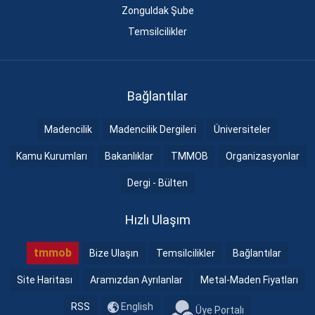
Zonguldak Şube
Temsilcilikler
Bağlantılar
Madencilik
Madencilik Dergileri
Üniversiteler
Kamu Kurumları
Bakanlıklar
TMMOB
Organizasyonlar
Dergi - Bülten
Hızlı Ulaşım
tmmob
Bize Ulaşın
Temsilcilikler
Bağlantılar
Site Haritası
Aramızdan Ayrılanlar
Metal-Maden Fiyatları
RSS
English
Üye Portalı