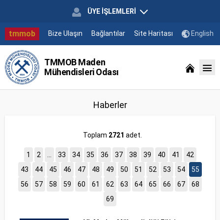
ÜYE İŞLEMLERİ
tmmob
Bize Ulaşın
Bağlantılar
Site Haritası
English
TMMOB Maden
Mühendisleri Odası
Haberler
Toplam
2721
adet.
1
2
...
33
34
35
36
37
38
39
40
41
42
43
44
45
46
47
48
49
50
51
52
53
54
55
56
57
58
59
60
61
62
63
64
65
66
67
68
69