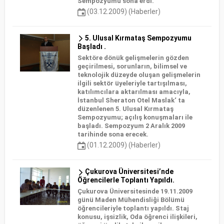
Sempozyumu sona erdi.
(03.12.2009) (Haberler)
5. Ulusal Kırmataş Sempozyumu
Başladı .
Sektöre dönük gelişmelerin gözden
geçirilmesi, sorunların, bilimsel ve
teknolojik düzeyde oluşan gelişmelerin
ilgili sektör üyeleriyle tartışılması,
katılımcılara aktarılması amacıyla,
İstanbul Sheraton Otel Maslak‘ ta
düzenlenen 5. Ulusal Kırmataş
Sempozyumu; açılış konuşmaları ile
başladı. Sempozyum 2 Aralık 2009
tarihinde sona erecek.
(01.12.2009) (Haberler)
Çukurova Üniversitesi’nde
Öğrencilerle Toplantı Yapıldı.
Çukurova Üniversitesinde 19.11.2009
günü Maden Mühendisliği Bölümü
öğrencileriyle toplantı yapıldı. Staj
konusu, işsizlik, Oda öğrenci ilişkileri,