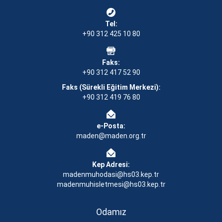
Tel:
+90 312 425 10 80
Faks:
+90 312 417 52 90
Faks (Sürekli Eğitim Merkezi):
+90 312 419 76 80
e-Posta:
maden@maden.org.tr
Kep Adresi:
madenmuhodasi@hs03.kep.tr
madenmuhisletmesi@hs03.kep.tr
Odamız