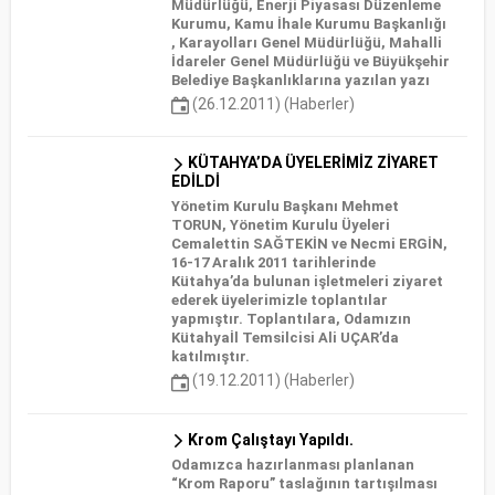
Müdürlüğü, Enerji Piyasası Düzenleme
Kurumu, Kamu İhale Kurumu Başkanlığı
, Karayolları Genel Müdürlüğü, Mahalli
İdareler Genel Müdürlüğü ve Büyükşehir
Belediye Başkanlıklarına yazılan yazı
(26.12.2011) (Haberler)
KÜTAHYA’DA ÜYELERİMİZ ZİYARET
EDİLDİ
Yönetim Kurulu Başkanı Mehmet
TORUN, Yönetim Kurulu Üyeleri
Cemalettin SAĞTEKİN ve Necmi ERGİN,
16-17 Aralık 2011 tarihlerinde
Kütahya’da bulunan işletmeleri ziyaret
ederek üyelerimizle toplantılar
yapmıştır. Toplantılara, Odamızın
Kütahyaİl Temsilcisi Ali UÇAR’da
katılmıştır.
(19.12.2011) (Haberler)
Krom Çalıştayı Yapıldı.
Odamızca hazırlanması planlanan
“Krom Raporu” taslağının tartışılması