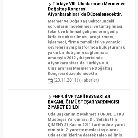
Türkiye VIII. Uluslararası Mermer ve
Doğaltaş Kongresi
Afyonkarahisar`da Düzenlenecektir.
Mermer ve Doğaltaş Sektöründeki
sorunların incelenmesi ve tartışılması,
teknik ve bilimsel gelişmelerin geniş
kitlelere aktarılması, araştırmacı,
işletmeci, firma temsilcisi ve yönetici
çevreleri aynı platformda buluşturarak
yakın bir iletişimin sağlanması
amacıyla 2012 yılı içerisinde
Afyonkarahisar`da Türkiye VIII.
Uluslararası Mermer ve Doğaltaş
Kongresi düzenlenecektir.
(23.11.2011) (Haberler)
ENERJİ VE TABİİ KAYNAKLAR
BAKANLIĞI MÜSTEŞAR YARDIMCISI
ZİYARET EDİLDİ
Oda Başkanımız Mehmet TORUN, ETKB
Müsteşar Yardımcısı Dr. Selahattin
ÇİMEN’i 21 Kasım 2011 tarihinde ziyaret
etmiştir. Ziyarette meslektaş olarak
Oda etkinliklerine destek talep edilmiş