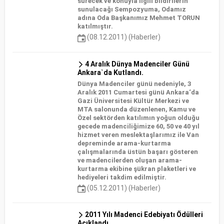
sürecek ve konuyla ilgili bildirilerin
sunulacağı Sempozyuma, Odamız
adına Oda Başkanımız Mehmet TORUN
katılmıştır.
(08.12.2011) (Haberler)
4 Aralık Dünya Madenciler Günü
Ankara`da Kutlandı.
Dünya Madenciler günü nedeniyle, 3
Aralık 2011 Cumartesi günü Ankara‘da
Gazi Üniversitesi Kültür Merkezi ve
MTA salonunda düzenlenen, Kamu ve
Özel sektörden katılımın yoğun olduğu
gecede madenciliğimize 60, 50 ve 40 yıl
hizmet veren meslektaşlarımız ile Van
depreminde arama-kurtarma
çalışmalarında üstün başarı gösteren
ve madencilerden oluşan arama-
kurtarma ekibine şükran plaketleri ve
hediyeleri takdim edilmiştir.
(05.12.2011) (Haberler)
2011 Yılı Madenci Edebiyatı Ödülleri
Açıklandı