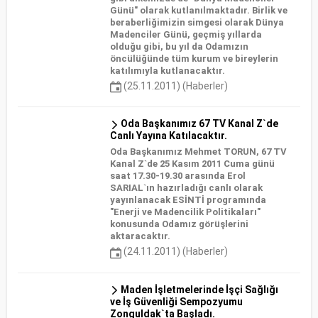
Günü" olarak kutlanılmaktadır. Birlik ve
beraberliğimizin simgesi olarak Dünya
Madenciler Günü, geçmiş yıllarda
olduğu gibi, bu yıl da Odamızın
öncülüğünde tüm kurum ve bireylerin
katılımıyla kutlanacaktır.
(25.11.2011) (Haberler)
Oda Başkanımız 67 TV Kanal Z`de
Canlı Yayına Katılacaktır.
Oda Başkanımız Mehmet TORUN, 67 TV
Kanal Z`de 25 Kasım 2011 Cuma günü
saat 17.30-19.30 arasında Erol
SARIAL`ın hazırladığı canlı olarak
yayınlanacak ESİNTİ programında
"Enerji ve Madencilik Politikaları"
konusunda Odamız görüşlerini
aktaracaktır.
(24.11.2011) (Haberler)
Maden İşletmelerinde İşçi Sağlığı
ve İş Güvenliği Sempozyumu
Zonguldak`ta Başladı.