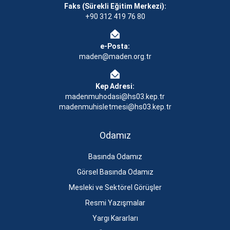
Faks (Sürekli Eğitim Merkezi):
+90 312 419 76 80
e-Posta:
maden@maden.org.tr
Kep Adresi:
madenmuhodasi@hs03.kep.tr
madenmuhisletmesi@hs03.kep.tr
Odamız
Basında Odamız
Görsel Basında Odamız
Mesleki ve Sektörel Görüşler
Resmi Yazışmalar
Yargı Kararları