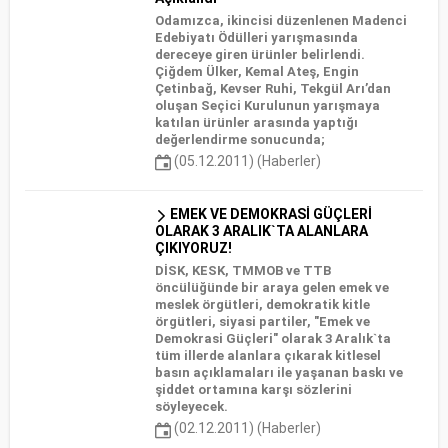
Odamızca, ikincisi düzenlenen Madenci
Edebiyatı Ödülleri yarışmasında
dereceye giren ürünler belirlendi.
Çiğdem Ülker, Kemal Ateş, Engin
Çetinbağ, Kevser Ruhi, Tekgül Arı’dan
oluşan Seçici Kurulunun yarışmaya
katılan ürünler arasında yaptığı
değerlendirme sonucunda;
(05.12.2011) (Haberler)
EMEK VE DEMOKRASİ GÜÇLERİ
OLARAK 3 ARALIK`TA ALANLARA
ÇIKIYORUZ!
DİSK, KESK, TMMOB ve TTB
öncülüğünde bir araya gelen emek ve
meslek örgütleri, demokratik kitle
örgütleri, siyasi partiler, "Emek ve
Demokrasi Güçleri" olarak 3 Aralık`ta
tüm illerde alanlara çıkarak kitlesel
basın açıklamaları ile yaşanan baskı ve
şiddet ortamına karşı sözlerini
söyleyecek.
(02.12.2011) (Haberler)