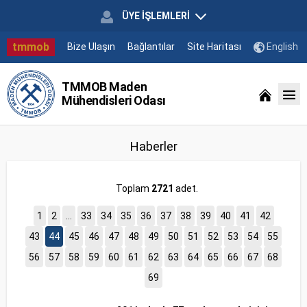
ÜYE İŞLEMLERİ
tmmob
Bize Ulaşın
Bağlantılar
Site Haritası
English
TMMOB Maden
Mühendisleri Odası
Haberler
Toplam
2721
adet.
1
2
...
33
34
35
36
37
38
39
40
41
42
43
44
45
46
47
48
49
50
51
52
53
54
55
56
57
58
59
60
61
62
63
64
65
66
67
68
69