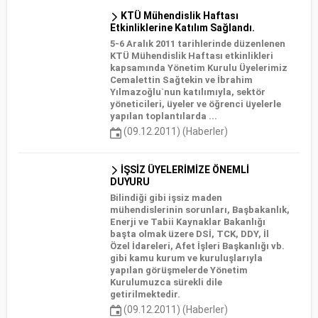
KTÜ Mühendislik Haftası
Etkinliklerine Katılım Sağlandı.
5-6 Aralık 2011 tarihlerinde düzenlenen
KTÜ Mühendislik Haftası etkinlikleri
kapsamında Yönetim Kurulu Üyelerimiz
Cemalettin Sağtekin ve İbrahim
Yılmazoğlu`nun katılımıyla, sektör
yöneticileri, üyeler ve öğrenci üyelerle
yapılan toplantılarda ...
(09.12.2011) (Haberler)
İŞSİZ ÜYELERİMİZE ÖNEMLİ
DUYURU
Bilindiği gibi işsiz maden
mühendislerinin sorunları, Başbakanlık,
Enerji ve Tabii Kaynaklar Bakanlığı
başta olmak üzere DSİ, TCK, DDY, İl
Özel İdareleri, Afet İşleri Başkanlığı vb.
gibi kamu kurum ve kuruluşlarıyla
yapılan görüşmelerde Yönetim
Kurulumuzca sürekli dile
getirilmektedir.
(09.12.2011) (Haberler)