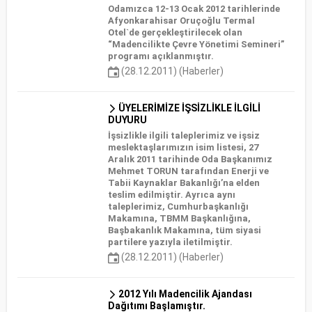
Odamızca 12-13 Ocak 2012 tarihlerinde
Afyonkarahisar Oruçoğlu Termal
Otel`de gerçekleştirilecek olan
“Madencilikte Çevre Yönetimi Semineri”
programı açıklanmıştır.
(28.12.2011) (Haberler)
ÜYELERİMİZE İŞSİZLİKLE İLGİLİ
DUYURU
İşsizlikle ilgili taleplerimiz ve işsiz
meslektaşlarımızın isim listesi, 27
Aralık 2011 tarihinde Oda Başkanımız
Mehmet TORUN tarafından Enerji ve
Tabii Kaynaklar Bakanlığı’na elden
teslim edilmiştir. Ayrıca aynı
taleplerimiz, Cumhurbaşkanlığı
Makamına, TBMM Başkanlığına,
Başbakanlık Makamına, tüm siyasi
partilere yazıyla iletilmiştir.
(28.12.2011) (Haberler)
2012 Yılı Madencilik Ajandası
Dağıtımı Başlamıştır.