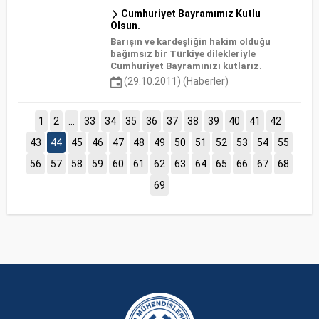
Cumhuriyet Bayramımız Kutlu
Olsun.
Barışın ve kardeşliğin hakim olduğu
bağımsız bir Türkiye dilekleriyle
Cumhuriyet Bayramınızı kutlarız.
(29.10.2011) (Haberler)
1
2
...
33
34
35
36
37
38
39
40
41
42
43
44
45
46
47
48
49
50
51
52
53
54
55
56
57
58
59
60
61
62
63
64
65
66
67
68
69