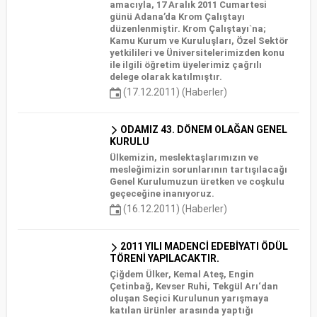
amacıyla, 17 Aralık 2011 Cumartesi
günü Adana’da Krom Çalıştayı
düzenlenmiştir. Krom Çalıştayı`na;
Kamu Kurum ve Kuruluşları, Özel Sektör
yetkilileri ve Üniversitelerimizden konu
ile ilgili öğretim üyelerimiz çağrılı
delege olarak katılmıştır.
(17.12.2011) (Haberler)
ODAMIZ 43. DÖNEM OLAĞAN GENEL
KURULU
Ülkemizin, meslektaşlarımızın ve
mesleğimizin sorunlarının tartışılacağı
Genel Kurulumuzun üretken ve coşkulu
geçeceğine inanıyoruz.
(16.12.2011) (Haberler)
2011 YILI MADENCİ EDEBİYATI ÖDÜL
TÖRENİ YAPILACAKTIR.
Çiğdem Ülker, Kemal Ateş, Engin
Çetinbağ, Kevser Ruhi, Tekgül Arı‘dan
oluşan Seçici Kurulunun yarışmaya
katılan ürünler arasında yaptığı