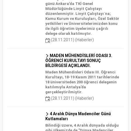
günü Ankara’da TKİ Genel
Müdürlüğünde Linyit Çalıştayı
düzenlenmiştir. Linyit Çalıştayı`na;
Kamu Kurum ve Kuruluşları, Özel Sektör
yetkilileri ve Üniversitelerimizden konu
ile ilgili öğretim üyelerimiz çağrılı
delege olarak katılmıştır.
(28.11.2011) (Haberler)
MADEN MÜHENDİSLERİ ODASI 3.
ÖĞRENCİ KURULTAYI SONUÇ
BİLDİRGESİ AÇIKLANDI.
Maden Mühendisleri Odası III. Öğrenci
Kurultayı, 18-19 Kasım 2011 tarihlerinde
18 üniversiteden 200 öğrenci delegenin
katılımıyla Antalya’da
gerçekleştirilmiştir.
(28.11.2011) (Haberler)
4 Aralık Dünya Madenciler Günü
Kutlamaları
Bilindiği üzere, 4 Aralık dünyada olduğu
gibi ülkemizde de "Dünya Madenciler