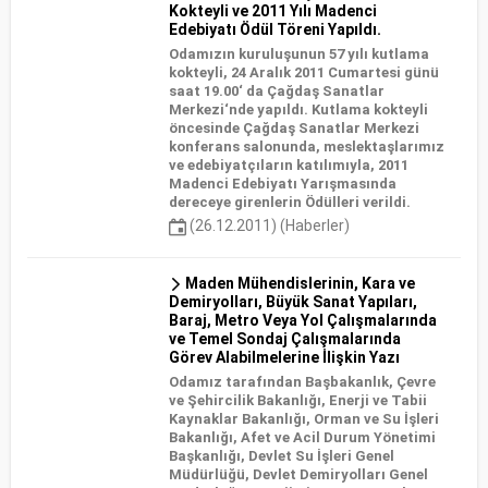
Kokteyli ve 2011 Yılı Madenci
Edebiyatı Ödül Töreni Yapıldı.
Odamızın kuruluşunun 57 yılı kutlama
kokteyli, 24 Aralık 2011 Cumartesi günü
saat 19.00‘ da Çağdaş Sanatlar
Merkezi‘nde yapıldı. Kutlama kokteyli
öncesinde Çağdaş Sanatlar Merkezi
konferans salonunda, meslektaşlarımız
ve edebiyatçıların katılımıyla, 2011
Madenci Edebiyatı Yarışmasında
dereceye girenlerin Ödülleri verildi.
(26.12.2011) (Haberler)
Maden Mühendislerinin, Kara ve
Demiryolları, Büyük Sanat Yapıları,
Baraj, Metro Veya Yol Çalışmalarında
ve Temel Sondaj Çalışmalarında
Görev Alabilmelerine İlişkin Yazı
Odamız tarafından Başbakanlık, Çevre
ve Şehircilik Bakanlığı, Enerji ve Tabii
Kaynaklar Bakanlığı, Orman ve Su İşleri
Bakanlığı, Afet ve Acil Durum Yönetimi
Başkanlığı, Devlet Su İşleri Genel
Müdürlüğü, Devlet Demiryolları Genel