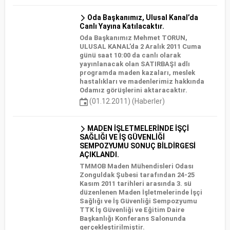
Oda Başkanımız, Ulusal Kanal’da
Canlı Yayına Katılacaktır.
Oda Başkanımız Mehmet TORUN,
ULUSAL KANAL’da 2 Aralık 2011 Cuma
günü saat 10:00 da canlı olarak
yayınlanacak olan SATIRBAŞI adlı
programda maden kazaları, meslek
hastalıkları ve madenlerimiz hakkında
Odamız görüşlerini aktaracaktır.
(01.12.2011) (Haberler)
MADEN İŞLETMELERİNDE İŞÇİ
SAĞLIĞI VE İŞ GÜVENLİĞİ
SEMPOZYUMU SONUÇ BİLDİRGESİ
AÇIKLANDI.
TMMOB Maden Mühendisleri Odası
Zonguldak Şubesi tarafından 24-25
Kasım 2011 tarihleri arasında 3. sü
düzenlenen Maden İşletmelerinde İşçi
Sağlığı ve İş Güvenliği Sempozyumu
TTK İş Güvenliği ve Eğitim Daire
Başkanlığı Konferans Salonunda
gerçekleştirilmiştir.