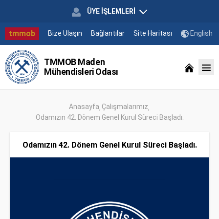
ÜYE İŞLEMLERİ
tmmob
Bize Ulaşın
Bağlantılar
Site Haritası
English
TMMOB Maden
Mühendisleri Odası
Anasayfa
Çalışmalarımız
Odamızın 42. Dönem Genel Kurul Süreci Başladı.
Odamızın 42. Dönem Genel Kurul Süreci Başladı.