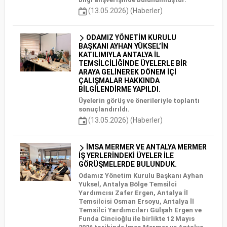
(13.05.2026) (Haberler)
ODAMIZ YÖNETİM KURULU
BAŞKANI AYHAN YÜKSEL’İN
KATILIMIYLA ANTALYA İL
TEMSİLCİLİĞİNDE ÜYELERLE BİR
ARAYA GELİNEREK DÖNEM İÇİ
ÇALIŞMALAR HAKKINDA
BİLGİLENDİRME YAPILDI.
Üyelerin görüş ve önerileriyle toplantı
sonuçlandırıldı.
(13.05.2026) (Haberler)
İMSA MERMER VE ANTALYA MERMER
İŞ YERLERİNDEKİ ÜYELER İLE
GÖRÜŞMELERDE BULUNDUK.
Odamız Yönetim Kurulu Başkanı Ayhan
Yüksel, Antalya Bölge Temsilci
Yardımcısı Zafer Ergen, Antalya İl
Temsilcisi Osman Ersoyu, Antalya İl
Temsilci Yardımcıları Gülşah Ergen ve
Funda Cincioğlu ile birlikte 12 Mayıs