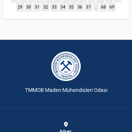
29
30
31
32
33
34
35
36
37
...
68
69
TMMOB Maden Mühendisleri Odası
Adres: