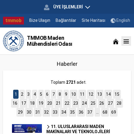
ÜYE İŞLEMLERİ
tmmob
Bize Ulaşın
Bağlantılar
Site Haritası
English
TMMOB Maden
Mühendisleri Odası
Haberler
Toplam
2721
adet.
1
2
3
4
5
6
7
8
9
10
11
12
13
14
15
16
17
18
19
20
21
22
23
24
25
26
27
28
29
30
31
32
33
34
35
36
37
...
68
69
11. ULUSLARARASI MADEN
MAKİNALARI VE TEKNOLOJİLERİ