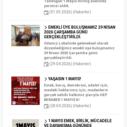
Tandoğan 1 Mayıs miting alanında
yerimizi aldık.
(01.05.2026) (Haberler)
EMEKLİ ÜYE BULUŞMAMIZ 29 NİSAN
2026 ÇARŞAMBA GÜNÜ
GERÇEKLEŞTİRİLDİ.
Odamız Lokalinde geleneksel olarak
düzenlediğimiz emekli üye buluşmamız
29 Nisan 2026 Çarşamba günü
gerçekleştirildi.
(29.04.2026) (Haberler)
YAŞASIN 1 MAYIS!
Emek, barış, demokrasi, adalet için,
mesleki haklarımız için, madenlerin
gerçek sahibi halkımız şiarıyla HEP
BERABER 1 MAYIS'A!
(28.04.2026) (Haberler)
1 MAYIS EMEK, BİRLİK, MÜCADELE
VE DAYANIŞMA GÜNÜNDE