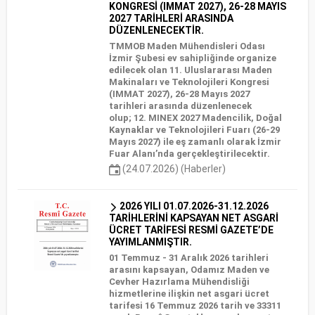
KONGRESİ (IMMAT 2027), 26-28 MAYIS
2027 TARİHLERİ ARASINDA
DÜZENLENECEKTİR.
TMMOB Maden Mühendisleri Odası
İzmir Şubesi ev sahipliğinde organize
edilecek olan 11. Uluslararası Maden
Makinaları ve Teknolojileri Kongresi
(IMMAT 2027), 26-28 Mayıs 2027
tarihleri arasında düzenlenecek
olup; 12. MINEX 2027 Madencilik, Doğal
Kaynaklar ve Teknolojileri Fuarı (26-29
Mayıs 2027) ile eş zamanlı olarak İzmir
Fuar Alanı’nda gerçekleştirilecektir.
(24.07.2026) (Haberler)
2026 YILI 01.07.2026-31.12.2026
TARİHLERİNİ KAPSAYAN NET ASGARİ
ÜCRET TARİFESİ RESMİ GAZETE’DE
YAYIMLANMIŞTIR.
01 Temmuz - 31 Aralık 2026 tarihleri
arasını kapsayan, Odamız Maden ve
Cevher Hazırlama Mühendisliği
hizmetlerine ilişkin net asgari ücret
tarifesi 16 Temmuz 2026 tarih ve 33311