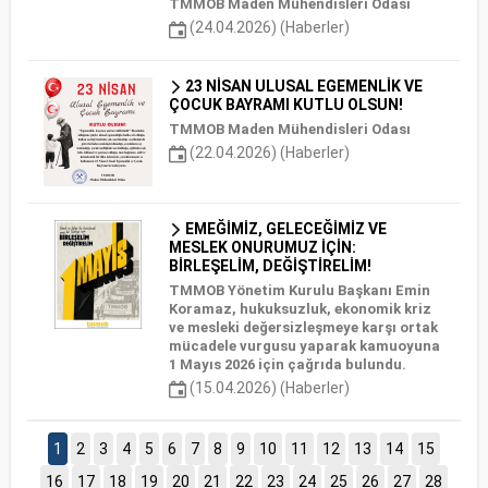
TMMOB Maden Mühendisleri Odası
(24.04.2026) (Haberler)
23 NİSAN ULUSAL EGEMENLİK VE
ÇOCUK BAYRAMI KUTLU OLSUN!
TMMOB Maden Mühendisleri Odası
(22.04.2026) (Haberler)
EMEĞİMİZ, GELECEĞİMİZ VE
MESLEK ONURUMUZ İÇİN:
BİRLEŞELİM, DEĞİŞTİRELİM!
TMMOB Yönetim Kurulu Başkanı Emin
Koramaz, hukuksuzluk, ekonomik kriz
ve mesleki değersizleşmeye karşı ortak
mücadele vurgusu yaparak kamuoyuna
1 Mayıs 2026 için çağrıda bulundu.
(15.04.2026) (Haberler)
1
2
3
4
5
6
7
8
9
10
11
12
13
14
15
16
17
18
19
20
21
22
23
24
25
26
27
28