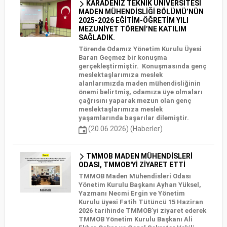
KARADENİZ TEKNİK ÜNİVERSİTESİ
MADEN MÜHENDİSLİĞİ BÖLÜMÜ’NÜN
2025-2026 EĞİTİM-ÖĞRETİM YILI
MEZUNİYET TÖRENİ’NE KATILIM
SAĞLADIK.
Törende Odamız Yönetim Kurulu Üyesi
Baran Geçmez bir konuşma
gerçekleştirmiştir. Konuşmasında genç
meslektaşlarımıza meslek
alanlarımızda maden mühendisliğinin
önemi belirtmiş, odamıza üye olmaları
çağrısını yaparak mezun olan genç
meslektaşlarımıza meslek
yaşamlarında başarılar dilemiştir.
(20.06.2026) (Haberler)
TMMOB MADEN MÜHENDİSLERİ
ODASI, TMMOB'Yİ ZİYARET ETTİ
TMMOB Maden Mühendisleri Odası
Yönetim Kurulu Başkanı Ayhan Yüksel,
Yazmanı Necmi Ergin ve Yönetim
Kurulu üyesi Fatih Tütüncü 15 Haziran
2026 tarihinde TMMOB'yi ziyaret ederek
TMMOB Yönetim Kurulu Başkanı Ali