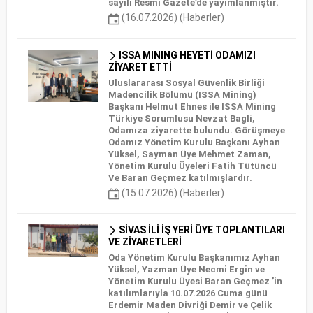
sayılı Resmî Gazete’de yayımlanmıştır.
(16.07.2026) (Haberler)
ISSA MINING HEYETİ ODAMIZI
ZİYARET ETTİ
Uluslararası Sosyal Güvenlik Birliği
Madencilik Bölümü (ISSA Mining)
Başkanı Helmut Ehnes ile ISSA Mining
Türkiye Sorumlusu Nevzat Bagli,
Odamıza ziyarette bulundu. Görüşmeye
Odamız Yönetim Kurulu Başkanı Ayhan
Yüksel, Sayman Üye Mehmet Zaman,
Yönetim Kurulu Üyeleri Fatih Tütüncü
Ve Baran Geçmez katılmışlardır.
(15.07.2026) (Haberler)
SİVAS İLİ İŞ YERİ ÜYE TOPLANTILARI
VE ZİYARETLERİ
Oda Yönetim Kurulu Başkanımız Ayhan
Yüksel, Yazman Üye Necmi Ergin ve
Yönetim Kurulu Üyesi Baran Geçmez ’in
katılımlarıyla 10.07.2026 Cuma günü
Erdemir Maden Divriği Demir ve Çelik