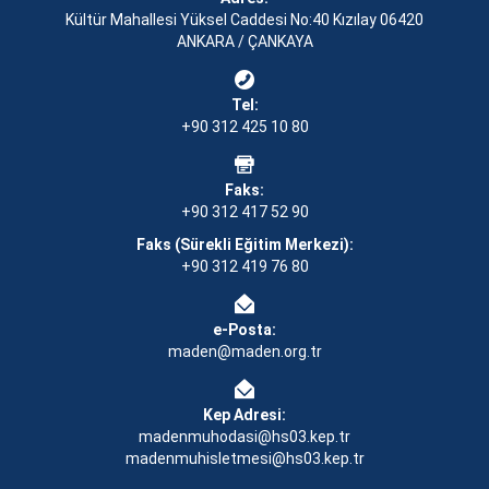
Kültür Mahallesi Yüksel Caddesi No:40 Kızılay 06420
ANKARA / ÇANKAYA
Tel:
+90 312 425 10 80
Faks:
+90 312 417 52 90
Faks (Sürekli Eğitim Merkezi):
+90 312 419 76 80
e-Posta:
maden@maden.org.tr
Kep Adresi:
madenmuhodasi@hs03.kep.tr
madenmuhisletmesi@hs03.kep.tr