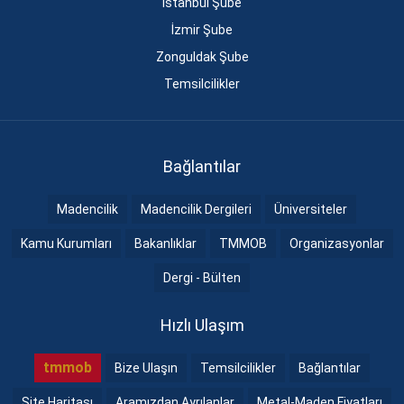
İstanbul Şube
İzmir Şube
Zonguldak Şube
Temsilcilikler
Bağlantılar
Madencilik
Madencilik Dergileri
Üniversiteler
Kamu Kurumları
Bakanlıklar
TMMOB
Organizasyonlar
Dergi - Bülten
Hızlı Ulaşım
tmmob
Bize Ulaşın
Temsilcilikler
Bağlantılar
Site Haritası
Aramızdan Ayrılanlar
Metal-Maden Fiyatları