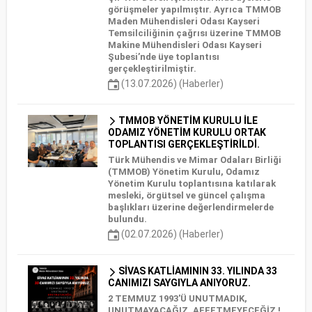
görüşmeler yapılmıştır. Ayrıca TMMOB
Maden Mühendisleri Odası Kayseri
Temsilciliğinin çağrısı üzerine TMMOB
Makine Mühendisleri Odası Kayseri
Şubesi’nde üye toplantısı
gerçekleştirilmiştir.
(13.07.2026) (Haberler)
TMMOB YÖNETİM KURULU İLE
ODAMIZ YÖNETİM KURULU ORTAK
TOPLANTISI GERÇEKLEŞTİRİLDİ.
Türk Mühendis ve Mimar Odaları Birliği
(TMMOB) Yönetim Kurulu, Odamız
Yönetim Kurulu toplantısına katılarak
mesleki, örgütsel ve güncel çalışma
başlıkları üzerine değerlendirmelerde
bulundu.
(02.07.2026) (Haberler)
SİVAS KATLİAMININ 33. YILINDA 33
CANIMIZI SAYGIYLA ANIYORUZ.
2 TEMMUZ 1993'Ü UNUTMADIK,
UNUTMAYACAĞIZ, AFFETMEYECEĞİZ !