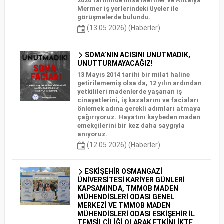
2026 tarihinde İmsa Mermer ve Antalya
Mermer iş yerlerindeki üyeler ile
görüşmelerde bulundu.
(13.05.2026) (Haberler)
SOMA’NIN ACISINI UNUTMADIK,
UNUTTURMAYACAĞIZ!
13 Mayıs 2014 tarihi bir milat haline
getirilememiş olsa da, 12 yılın ardından
yetkilileri madenlerde yaşanan iş
cinayetlerini, iş kazalarını ve faciaları
önlemek adına gerekli adımları atmaya
çağırıyoruz. Hayatını kaybeden maden
emekçilerini bir kez daha saygıyla
anıyoruz.
(12.05.2026) (Haberler)
ESKİŞEHİR OSMANGAZİ
ÜNİVERSİTESİ KARİYER GÜNLERİ
KAPSAMINDA, TMMOB MADEN
MÜHENDİSLERİ ODASI GENEL
MERKEZİ VE TMMOB MADEN
MÜHENDİSLERİ ODASI ESKİŞEHİR İL
TEMSİLCİLİĞİ OLARAK ETKİNLİKTE