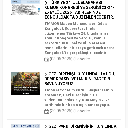
TÜRKİYE 24. ULUSLARARASI
KÖMÜR KONGRESİ VE SERGİSİ 23-24-
25 EYLÜL 2026 TARİHLERİNDE
ZONGULDAK'TA DÜZENLENECEKTİR.
TMMOB Maden Mühendisleri Odası
Zonguldak Şubesi tarafından
düzenlenen Türkiye 24. Uluslararası
Kömür Kongresi ve Sergisi, kömür
sektörünün ulusal ve uluslararası
temsilcilerini bir araya getirmek üzere
Zonguldak'ta gerçekleştirilecektir.
(08.06.2026) (Haberler)
GEZİ DİRENİŞİ 13. YILINDA! UMUDU,
DEMOKRASİYİ VE HALKIN İRADESİNİ
SAVUNUYORUZ!
TMMOB Yönetim Kurulu Başkanı Emin
Koramaz, Gezi Direnişinin 13.
yıldönümü dolayısıyla 30 Mayıs 2026
tarihinde bir basın açıklaması yaptı.
(30.05.2026) (Haberler)
GEZİ PARKI DİRENİŞİNİN 13. YILINDA