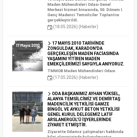
Maden Mühendisleri Odası Genel
Merkezi hizmet binasında, 50. Dönem I.
Genç Madenci Temsilciler Toplantısı
gerçekleştirildi.
(18.05.2026) (Haberler)
17 MAYIS 2010 TARİHİNDE
ZONGULDAK, KARADON'DA
GERÇEKLEŞEN MADEN FACİASINDA
YAŞAMINI YİTİREN MADEN
EMEKÇİLERİMİZİ SAYGIYLA ANIYORUZ.
TMMOB Maden Mühendisleri Odası
(17.05.2026) (Haberler)
ODA BAŞKANIMIZ AYHAN YÜKSEL,
ALANYA TEMSİLCİMİZ VE DEMİRTAŞ
MADENCİLİK YETKİLİSİ GAMZE
BİNGÖL VE AYKUT BETON YETKİLİSİ
GENEL KURUL DELEGEMİZ LATİF
ARSLANERGÜL’Ü İŞYERLERİNDE
ZİYARET ETMİŞTİR.
Ziyarette Odamız çalışmaları hakkında
bilgi alışverişinde bulunulmuştur.