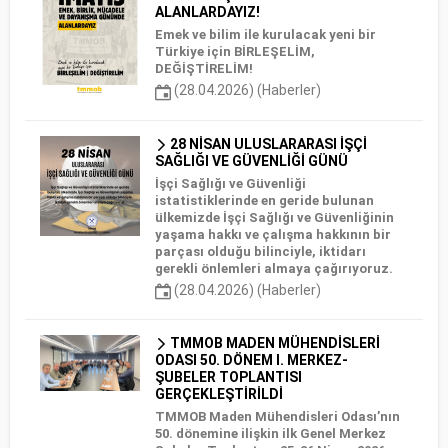
ALANLARDAYIZ!
Emek ve bilim ile kurulacak yeni bir
Türkiye için BİRLEŞELİM,
DEĞİŞTİRELİM!
(28.04.2026) (Haberler)
28 NİSAN ULUSLARARASI İŞÇİ
SAĞLIĞI VE GÜVENLİĞİ GÜNÜ
İşçi Sağlığı ve Güvenliği
istatistiklerinde en geride bulunan
ülkemizde İşçi Sağlığı ve Güvenliğinin
yaşama hakkı ve çalışma hakkının bir
parçası olduğu bilinciyle, iktidarı
gerekli önlemleri almaya çağırıyoruz.
(28.04.2026) (Haberler)
TMMOB MADEN MÜHENDİSLERİ
ODASI 50. DÖNEM I. MERKEZ-
ŞUBELER TOPLANTISI
GERÇEKLEŞTİRİLDİ
TMMOB Maden Mühendisleri Odası’nın
50. dönemine ilişkin ilk Genel Merkez