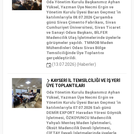
Oda Yönetim Kurulu Başkanımız Ayhan
Yüksel, Yazman Üye Necmi Ergin ve
Yönetim Kurulu Üyesi Baran Geçmez ’in
katılımlarıyla 08.07.2026 Çarşamba
günü Sivas Çimento Fabrikası, Sivas
Cumhuriyet Üniversitesi, Sivas Ticaret
ve Sanayi Odası Başkanı, BİLFER
Madencilik Ulaş İşletmelerinde üyelerle
görüşmeler yapıldı. TMMOB Maden
Mühendisleri Odası Sivas Bölge
Temsilciliğinde Üye Toplantısı
gerçekleştirildi.
(13.07.2026) (Haberler)
KAYSERİ İL TEMSİLCİLİĞİ VE İŞ YERİ
ÜYE TOPLANTILARI
Oda Yönetim Kurulu Başkanımız Ayhan
Yüksel, Yazman Üye Necmi Ergin ve
Yönetim Kurulu Üyesi Baran Geçmez ’in
katılımlarıyla 07.07.2026 Salı günü
DEMİR EXPORT Havadan Yöresi Göynük
İşletmesi, ÖZKOYUNCU Madencilik
Yahyalı Menteş Maden İşletmeleri,
Öksüt Madencilik Develi İşletmesi,
ÇİFTAY Develi İşletmelerinde üyelerle