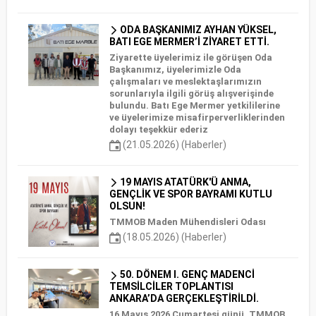
ODA BAŞKANIMIZ AYHAN YÜKSEL,
BATI EGE MERMER’İ ZİYARET ETTİ.
Ziyarette üyelerimiz ile görüşen Oda
Başkanımız, üyelerimizle Oda
çalışmaları ve meslektaşlarımızın
sorunlarıyla ilgili görüş alışverişinde
bulundu. Batı Ege Mermer yetkililerine
ve üyelerimize misafirperverliklerinden
dolayı teşekkür ederiz
(21.05.2026) (Haberler)
19 MAYIS ATATÜRK'Ü ANMA,
GENÇLİK VE SPOR BAYRAMI KUTLU
OLSUN!
TMMOB Maden Mühendisleri Odası
(18.05.2026) (Haberler)
50. DÖNEM I. GENÇ MADENCİ
TEMSİLCİLER TOPLANTISI
ANKARA’DA GERÇEKLEŞTİRİLDİ.
16 Mayıs 2026 Cumartesi günü, TMMOB