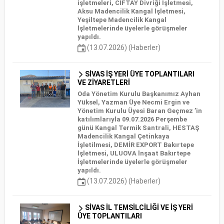
işletmeleri, CİFTAY Divriği İşletmesi,
Aksu Madencilik Kangal İşletmesi,
Yeşiltepe Madencilik Kangal
İşletmelerinde üyelerle görüşmeler
yapıldı.
(13.07.2026) (Haberler)
SİVAS İŞ YERİ ÜYE TOPLANTILARI
VE ZİYARETLERİ
Oda Yönetim Kurulu Başkanımız Ayhan
Yüksel, Yazman Üye Necmi Ergin ve
Yönetim Kurulu Üyesi Baran Geçmez ’in
katılımlarıyla 09.07.2026 Perşembe
günü Kangal Termik Santrali, HESTAŞ
Madencilik Kangal Çetinkaya
İşletilmesi, DEMİR EXPORT Bakırtepe
İşletmesi, ULUOVA İnşaat Bakırtepe
İşletmelerinde üyelerle görüşmeler
yapıldı.
(13.07.2026) (Haberler)
SİVAS İL TEMSİLCİLİĞİ VE İŞ YERİ
ÜYE TOPLANTILARI