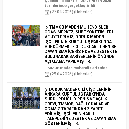
Şubeler Toplantısı, 25-26 Nisan 2026
tarihlerinde gerçekleştirildi.
(27.04.2026) (Haberler)
TMMOB MADEN MÜHENDİSLERİ
ODASI MERKEZ, ŞUBE YÖNETİMLERİ
VE ÜYELERİMİZ, DORUK MADEN
İŞÇİLERİNİN KURTULUŞ PARKI’NDA
SÜRDÜRMEKTE OLDUKLARI DİRENİŞE
DAYANIŞMA İÇERİSİNDE VE DESTEKTE
BULUNARAK BARİYERLERİN ÖNÜNDE
AÇIKLAMA YAPILMIŞTIR.
TMMOB Maden Mühendisleri Odası
(25.04.2026) (Haberler)
DORUK MADENCİLİK İŞÇİLERİNİN
ANKARA KURTULUŞ PARKI’NDA
SÜRDÜRDÜĞÜ DİRENİŞ VE AÇLIK
GREVİ, TMMOB, BAĞLI ODALAR VE
ODAMIZ TARAFINDAN ZİYARET
EDİLMİŞ; İŞÇİLERİN HAKLI
TALEPLERİNE DESTEK VE DAYANIŞMA
GÖSTERİLMİŞTİR.