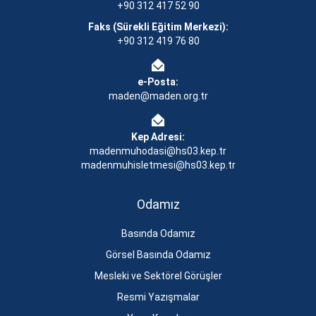
+90 312 417 52 90
Faks (Sürekli Eğitim Merkezi):
+90 312 419 76 80
e-Posta:
maden@maden.org.tr
Kep Adresi:
madenmuhodasi@hs03.kep.tr
madenmuhisletmesi@hs03.kep.tr
Odamız
Basında Odamız
Görsel Basında Odamız
Mesleki ve Sektörel Görüşler
Resmi Yazışmalar