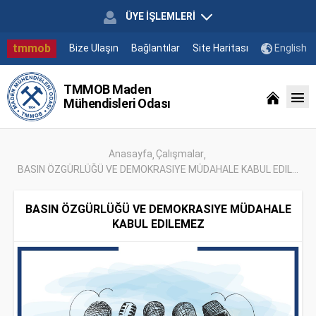
ÜYE İŞLEMLERİ
tmmob
Bize Ulaşın
Bağlantılar
Site Haritası
English
TMMOB Maden
Mühendisleri Odası
Anasayfa
Çalışmalar
BASIN ÖZGÜRLÜĞÜ VE DEMOKRASIYE MÜDAHALE KABUL EDIL...
BASIN ÖZGÜRLÜĞÜ VE DEMOKRASIYE MÜDAHALE
KABUL EDILEMEZ