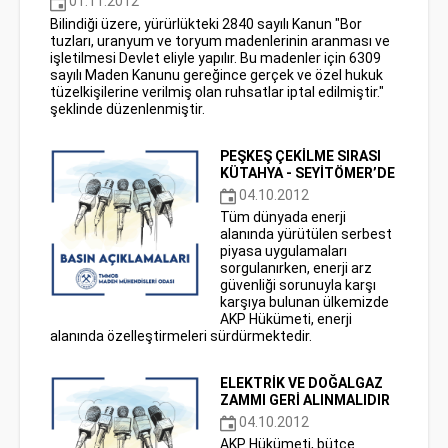
01.11.2012
Bilindiği üzere, yürürlükteki 2840 sayılı Kanun "Bor
tuzları, uranyum ve toryum madenlerinin aranması ve
işletilmesi Devlet eliyle yapılır. Bu madenler için 6309
sayılı Maden Kanunu gereğince gerçek ve özel hukuk
tüzelkişilerine verilmiş olan ruhsatlar iptal edilmiştir."
şeklinde düzenlenmiştir.
PEŞKEŞ ÇEKİLME SIRASI
KÜTAHYA - SEYİTÖMER’DE
04.10.2012
Tüm dünyada enerji
alanında yürütülen serbest
piyasa uygulamaları
sorgulanırken, enerji arz
güvenliği sorunuyla karşı
karşıya bulunan ülkemizde
AKP Hükümeti, enerji
alanında özelleştirmeleri sürdürmektedir.
ELEKTRİK VE DOĞALGAZ
ZAMMI GERİ ALINMALIDIR
04.10.2012
AKP Hükümeti, bütçe