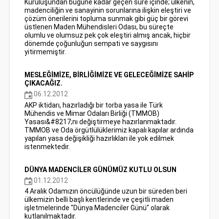
Kuruluşundan bugüne kadar geçen süre içinde; ülkenin,
madenciliğin ve sanayinin sorunlarına ilişkin eleştiri ve
çözüm önerilerini topluma sunmak gibi güç bir görevi
üstlenen Maden Mühendisleri Odası, bu süreçte
olumlu ve olumsuz pek çok eleştiri almış ancak, hiçbir
dönemde çoğunluğun sempati ve saygısını
yitirmemiştir.
MESLEĞİMİZE, BİRLİĞİMİZE VE GELECEĞİMİZE SAHİP
ÇIKACAĞIZ.
06.12.2012
AKP iktidarı, hazırladığı bir torba yasa ile Türk
Mühendis ve Mimar Odaları Birliği (TMMOB)
Yasası&#8217;nı değiştirmeye hazırlanmaktadır.
TMMOB ve Oda örgütlülüklerimiz kapalı kapılar ardında
yapılan yasa değişikliği hazırlıkları ile yok edilmek
istenmektedir.
DÜNYA MADENCİLER GÜNÜMÜZ KUTLU OLSUN
01.12.2012
4 Aralık Odamızın öncülüğünde uzun bir süreden beri
ülkemizin belli başlı kentlerinde ve çeşitli maden
işletmelerinde "Dünya Madenciler Günü" olarak
kutlanılmaktadır.