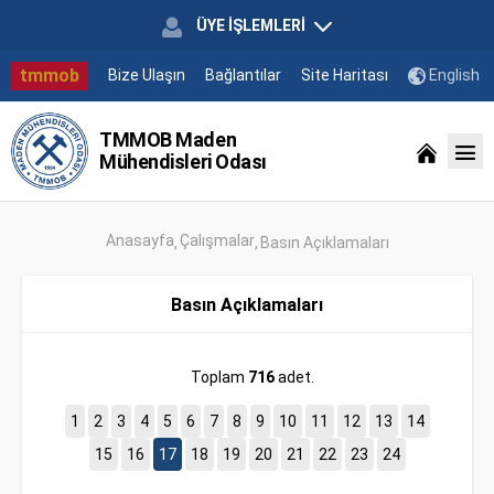
ÜYE İŞLEMLERİ
tmmob
Bize Ulaşın
Bağlantılar
Site Haritası
English
TMMOB Maden
Mühendisleri Odası
Anasayfa
Çalışmalar
Basın Açıklamaları
Basın Açıklamaları
Toplam
716
adet.
1
2
3
4
5
6
7
8
9
10
11
12
13
14
15
16
17
18
19
20
21
22
23
24