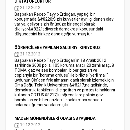
DİKTATÖRLÜKTÜR
21.12.2012
Başbakan Recep Tayyip Erdoğan, yaptığı bir
konuşmada &#8220;Sizin kuvvetler ayrılığı denen olay
var ya, geliyor sizin önünüze bir engel olarak
dikiliyor&#8221; diyerek demokrasi konusundaki
düşüncesini bir kez daha açığa vurmuştur.
ÖĞRENCİLERE YAPILAN SALDIRIYI KINIYORUZ
21.12.2012
Başbakan Recep Tayyip Erdoğan`ın 18 Aralık 2012
tarihinde 3600 polis, 105 koruma aracı, 20 zırhlı araç, 8
TOMA, gaz ve ses bombaları, biber gazları ve
coplarıyla bir "koruma ordusu" ile birlikte "yerli malı"
uydunun Çin`den fırlatılmasını canlı olarak izlemek için
Orta Doğu Teknik Üniversitesi&#8217;ne gelişinde,
demokratik tepkilerini dile getiren ve protesto haklarını
kullanan ODTÜ&#8217;lü öğrencilere polisin gaz
bombaları ve biber gazları ile saldırması sonucu
onlarca öğrenci yaralanmıştır.
MADEN MÜHENDİSLERİ ODASI 58 YAŞINDA
19.12.2012