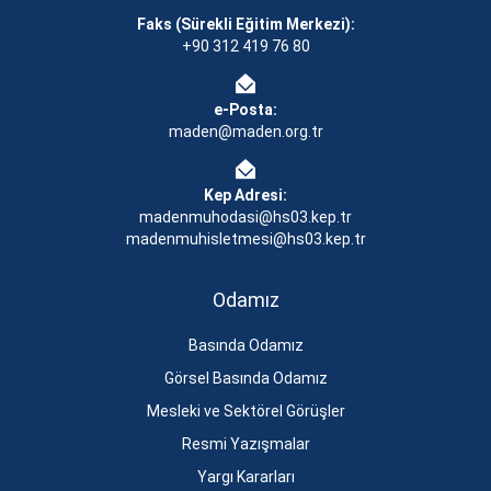
Faks (Sürekli Eğitim Merkezi):
+90 312 419 76 80
e-Posta:
maden@maden.org.tr
Kep Adresi:
madenmuhodasi@hs03.kep.tr
madenmuhisletmesi@hs03.kep.tr
Odamız
Basında Odamız
Görsel Basında Odamız
Mesleki ve Sektörel Görüşler
Resmi Yazışmalar
Yargı Kararları