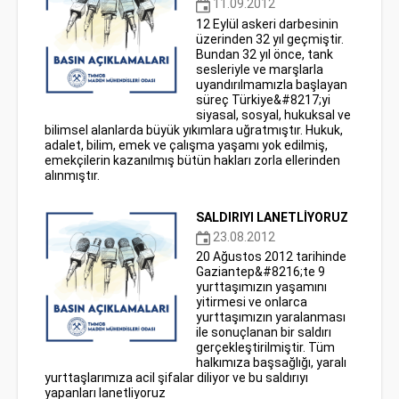
11.09.2012
12 Eylül askeri darbesinin
üzerinden 32 yıl geçmiştir.
Bundan 32 yıl önce, tank
sesleriyle ve marşlarla
uyandırılmamızla başlayan
süreç Türkiye&#8217;yi
siyasal, sosyal, hukuksal ve
bilimsel alanlarda büyük yıkımlara uğratmıştır. Hukuk,
adalet, bilim, emek ve çalışma yaşamı yok edilmiş,
emekçilerin kazanılmış bütün hakları zorla ellerinden
alınmıştır.
SALDIRIYI LANETLİYORUZ
23.08.2012
20 Ağustos 2012 tarihinde
Gaziantep&#8216;te 9
yurttaşımızın yaşamını
yitirmesi ve onlarca
yurttaşımızın yaralanması
ile sonuçlanan bir saldırı
gerçekleştirilmiştir. Tüm
halkımıza başsağlığı, yaralı
yurttaşlarımıza acil şifalar diliyor ve bu saldırıyı
yapanları lanetliyoruz