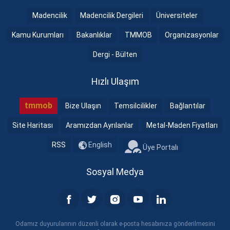
Madencilik
Madencilik Dergileri
Üniversiteler
Kamu Kurumları
Bakanlıklar
TMMOB
Organizasyonlar
Dergi - Bülten
Hızlı Ulaşım
tmmob
Bize Ulaşın
Temsilcilikler
Bağlantılar
Site Haritası
Aramızdan Ayrılanlar
Metal-Maden Fiyatları
RSS
English
Üye Portalı
Sosyal Medya
Odamız duyurularının düzenli olarak e-posta hesabınıza gönderilmesini