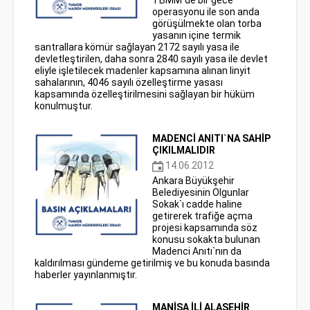
operasyonu ile son anda
görüşülmekte olan torba
yasanın içine termik
santrallara kömür sağlayan 2172 sayılı yasa ile
devletleştirilen, daha sonra 2840 sayılı yasa ile devlet
eliyle işletilecek madenler kapsamına alınan linyit
sahalarının, 4046 sayılı özelleştirme yasası
kapsamında özelleştirilmesini sağlayan bir hüküm
konulmuştur.
MADENCİ ANITI`NA SAHİP
ÇIKILMALIDIR
14.06.2012
Ankara Büyükşehir
Belediyesinin Olgunlar
Sokak`ı cadde haline
getirerek trafiğe açma
projesi kapsamında söz
konusu sokakta bulunan
Madenci Anıtı`nın da
kaldırılması gündeme getirilmiş ve bu konuda basında
haberler yayınlanmıştır.
MANİSA İLİ ALAŞEHİR