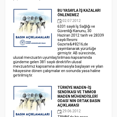
BU YASAYLA İŞ KAZALARI
ÖNLENEMEZ
02.07.2012
6331 sayılı İş Sağlığı ve
Güvenliği Kanunu, 30
Haziran 2012 tarih ve 28339
sayılı Resmi
Gazete&#8216;de
yayımlanarak yürürlüğe
girmiştir. AB sürecinde,
ulusal mevzuatın uyumlaştırılması kapsamında
gündeme gelen 381 sayılı direktifin ulusal
mevzuatımız kapsamına alınmasıyla başlayan ve yılan
hikayesine dönen çalışmalar en sonunda yasa haline
getirilmiştir.
TÜRKİYE MADEN-İŞ
SENDİKASI VE TMMOB
MADEN MÜHENDİSLERİ
ODASI`NIN ORTAK BASIN
AÇIKLAMASI
29.06.2012
TBMM`de bir gece