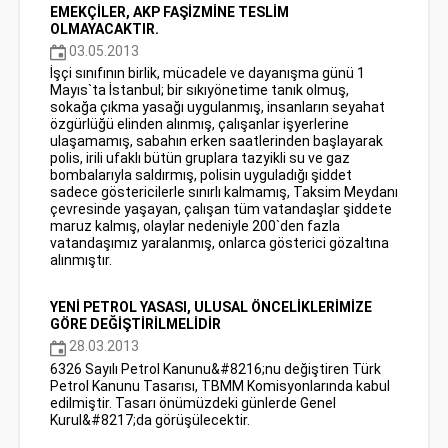
EMEKÇİLER, AKP FAŞİZMİNE TESLİM
OLMAYACAKTIR.
03.05.2013
İşçi sınıfının birlik, mücadele ve dayanışma günü 1
Mayıs`ta İstanbul; bir sıkıyönetime tanık olmuş,
sokağa çıkma yasağı uygulanmış, insanların seyahat
özgürlüğü elinden alınmış, çalışanlar işyerlerine
ulaşamamış, sabahın erken saatlerinden başlayarak
polis, irili ufaklı bütün gruplara tazyikli su ve gaz
bombalarıyla saldırmış, polisin uyguladığı şiddet
sadece göstericilerle sınırlı kalmamış, Taksim Meydanı
çevresinde yaşayan, çalışan tüm vatandaşlar şiddete
maruz kalmış, olaylar nedeniyle 200`den fazla
vatandaşımız yaralanmış, onlarca gösterici gözaltına
alınmıştır.
YENİ PETROL YASASI, ULUSAL ÖNCELİKLERİMİZE
GÖRE DEĞİŞTİRİLMELİDİR
28.03.2013
6326 Sayılı Petrol Kanunu&#8216;nu değiştiren Türk
Petrol Kanunu Tasarısı, TBMM Komisyonlarında kabul
edilmiştir. Tasarı önümüzdeki günlerde Genel
Kurul&#8217;da görüşülecektir.