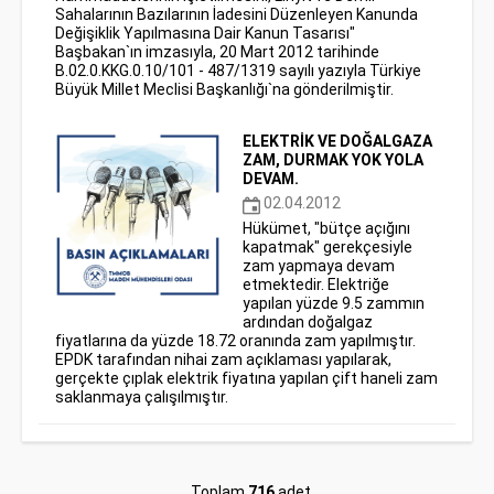
Sahalarının Bazılarının İadesini Düzenleyen Kanunda
Değişiklik Yapılmasına Dair Kanun Tasarısı"
Başbakan`ın imzasıyla, 20 Mart 2012 tarihinde
B.02.0.KKG.0.10/101 - 487/1319 sayılı yazıyla Türkiye
Büyük Millet Meclisi Başkanlığı`na gönderilmiştir.
ELEKTRİK VE DOĞALGAZA
ZAM, DURMAK YOK YOLA
DEVAM.
02.04.2012
Hükümet, "bütçe açığını
kapatmak" gerekçesiyle
zam yapmaya devam
etmektedir. Elektriğe
yapılan yüzde 9.5 zammın
ardından doğalgaz
fiyatlarına da yüzde 18.72 oranında zam yapılmıştır.
EPDK tarafından nihai zam açıklaması yapılarak,
gerçekte çıplak elektrik fiyatına yapılan çift haneli zam
saklanmaya çalışılmıştır.
Toplam
716
adet.