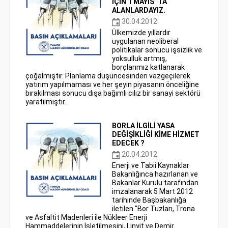
İÇİN 1 MAYIS’ TA
ALANLARDAYIZ.
30.04.2012
Ülkemizde yıllardır
uygulanan neoliberal
politikalar sonucu işsizlik ve
yoksulluk artmış,
borçlarımız katlanarak
çoğalmıştır. Planlama düşüncesinden vazgeçilerek
yatırım yapılmaması ve her şeyin piyasanın önceliğine
bırakılması sonucu dışa bağımlı cılız bir sanayi sektörü
yaratılmıştır.
BORLA İLGİLİ YASA
DEĞİŞİKLİĞİ KİME HİZMET
EDECEK ?
20.04.2012
Enerji ve Tabii Kaynaklar
Bakanlığınca hazırlanan ve
Bakanlar Kurulu tarafından
imzalanarak 5 Mart 2012
tarihinde Başbakanlığa
iletilen "Bor Tuzları, Trona
ve Asfaltit Madenleri ile Nükleer Enerji
Hammaddelerinin İşletilmesini, Linyit ve Demir