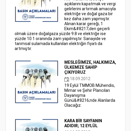
açıklarını kapatmak ve vergi
gelirlerini artırmak amacıyla
elektriğe ve doğal gaza bir
kez daha zam yapmıştır.
Alınan karar gereği, 1
Ekim&#8217;den geçerli
olmak üzere doğalgaza yüzde 9.8 ve elektriğe ise
yüzde 10.1 oranında zam yapılmıştır. Sanayide ve
tarımsal sulamada kullanılan elektriğin fiyatı da
artmıştır.
MESLEĞİMİZE, HALKIMIZA,
ÜLKEMİZE SAHİP
ÇIKIYORUZ
18.09.2012
19 Eylül TMMOB Mühendis,
Mimar ve Şehir Plancıları
Dayanışma
Günü&#8216;nde Alanlarda
Olacağız.
KARA BİR SAYFANIN
ADIDIR; 12 EYLÜL