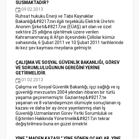
SUSMAKTADIR?
09.02.2013
Ruhsat hukuku Enerji ve Tabii Kaynaklar
Bakanlığı&#8217;nın ilgili teşekkülü Elektrik Üretim
Anonim Şirketi&#8217;ne (EÜAŞ) ait olan ve özel
sektöre 25 yıllığına işletilmek üzere verilen
Kahramanmaraş ili Afşin ilçesindeki Çöllolar kömür
sahasında, 6 Şubat 2011 ve 10 Şubat 2011 tarihlerinde
iki kez şev kayması meydana gelmiştir.
ÇALIŞMA VE SOSYAL GÜVENLİK BAKANLIĞI, GÖREV
VE SORUMLULUĞUNUN GEREĞİNİ YERİNE
GETİRMELİDİR.
01.02.2013
Çalışma ve Sosyal Güvenlik Bakanlığı, işçi sağlığı ve iş
güvenliği mevzuatını 2004 yılından itibaren bir türlü
yaşama geçirememiştir. Gaziantep&#8217;te
yaşanan ve 8 vatandaşımızın ölümüyle sonuçlanan iş
kazası ve daha bir ay önce yayınlanmış olan İş
Güvenliği Uzmanlarının Görev Yetki Sorumluluk ve
Eğitimleri Hakkında Yönetmelik&#8217;in tekrar
değiştirilmesi buna en güzel örnektir.
YİNE “ MADEN KAZASI ” YİNE SÖNEN OCAKLAR, YİNE