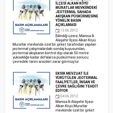
İLÇESİ ALKAN KÖYÜ
MURATLAR MEVKİİNDEKİ
JEOTERMAL SAHADA
AKIŞKAN PÜSKÜRMESİNE
YÖNELİK BASIN
AÇIKLAMASI
13.06.2012
Bilindiği üzere, Manisa İli
Alaşehir İlçesi Alkan Köyü
Muratlar mevkiinde özel bir şirket tarafından yapılan
jeotermal çalışmalardaki sondaj kuyusundan,
jeotermal akışkanın kontrol dışı olarak 50 metre
yüksekliğe kadar defalarca püskürmesi sonucu
çevredeki tarım arazileri zarar görmüştür.
EKSİK MEVZUAT İLE
YÜRÜTÜLEN JEOTERMAL
FAALİYETLER, İNSAN VE
ÇEVRE SAĞLIĞINI TEHDİT
EDİYOR
04.06.2012
Manisa İli Alaşehir İlçesi
Alkan Köyü Muratlar
mevkiinde özel bir şirket