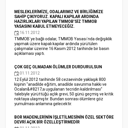
MESLEKLERİMİZE, ODALARIMIZ VE BİRLİĞİMİZE
SAHİP ÇIKIYORUZ. KAPALI KAPILAR ARDINDA
HAZIRLIKLARI YAPILAN TMMOB’SİZ TMMOB
YASASINI KABUL ETMEYECEĞİZ.
16.11.2012
TMMOB`ye bağlı odalar, TMMOB Yasası`nda değişiklik
yapmak üzere kapalı kapılar ardında yürütülen
çalışmalar üzerine 16 Kasım 2012 tarihinde bir basın
açıklaması yaptı.
ÇOK GEÇ OLMADAN ÖLÜMLER DURDURULSUN
01.11.2012
12 Eylül 2012 tarihinde 58 cezaevinde yaklaşık 800
kişinin "anadilde eğitim, anadilde savunma hakkı ve
Öcalan&#8217;a uygulanan tecridin kaldırılması"
talebiyle yürüttüğü açlık grevi, 50 günü geçmiş ve kritik
noktaya ulaşmıştır. Bundan sonrası ölümlere göz
yumulması anlamına gelecektir.
BOR MADENLERİNİN İŞLETİLMESİNİN ÖZEL SEKTÖRE
DEVRİ AÇIK BİR ÖZELLEŞTİRMEDİR