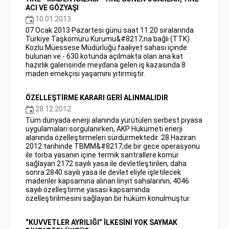
ACI VE GÖZYAŞI
10.01.2013
07 Ocak 2013 Pazartesi günü saat 11:20 sıralarında
Türkiye Taşkömürü Kurumu&#8217;na bağlı (TTK)
Kozlu Müessese Müdürlüğü faaliyet sahası içinde
bulunan ve - 630 kotunda açılmakta olan ana kat
hazırlık galerisinde meydana gelen iş kazasında 8
maden emekçisi yaşamını yitirmiştir.
ÖZELLEŞTİRME KARARI GERİ ALINMALIDIR
28.12.2012
Tüm dünyada enerji alanında yürütülen serbest piyasa
uygulamaları sorgulanırken, AKP Hükümeti enerji
alanında özelleştirmeleri sürdürmektedir. 28 Haziran
2012 tarihinde TBMM&#8217;de bir gece operasyonu
ile torba yasanın içine termik santrallere kömür
sağlayan 2172 sayılı yasa ile devletleştirilen, daha
sonra 2840 sayılı yasa ile devlet eliyle işletilecek
madenler kapsamına alınan linyit sahalarının, 4046
sayılı özelleştirme yasası kapsamında
özelleştirilmesini sağlayan bir hüküm konulmuştur.
“KUVVETLER AYRILIĞI” İLKESİNİ YOK SAYMAK