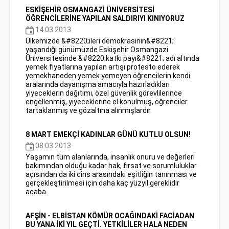
ESKİŞEHİR OSMANGAZİ ÜNİVERSİTESİ
ÖĞRENCİLERİNE YAPILAN SALDIRIYI KINIYORUZ
14.03.2013
Ülkemizde &#8220;ileri demokrasinin&#8221;
yaşandığı günümüzde Eskişehir Osmangazi
Üniversitesinde &#8220;katkı payı&#8221; adı altında
yemek fiyatlarına yapılan artışı protesto ederek
yemekhaneden yemek yemeyen öğrencilerin kendi
aralarında dayanışma amacıyla hazırladıkları
yiyeceklerin dağıtımı, özel güvenlik görevlilerince
engellenmiş, yiyeceklerine el konulmuş, öğrenciler
tartaklanmış ve gözaltına alınmışlardır.
8 MART EMEKÇİ KADINLAR GÜNÜ KUTLU OLSUN!
08.03.2013
Yaşamın tüm alanlarında, insanlık onuru ve değerleri
bakımından olduğu kadar hak, fırsat ve sorumluluklar
açısından da iki cins arasındaki eşitliğin tanınması ve
gerçekleştirilmesi için daha kaç yüzyıl gereklidir
acaba..
AFŞİN - ELBİSTAN KÖMÜR OCAĞINDAKİ FACİADAN
BU YANA İKİ YIL GEÇTİ. YETKİLİLER HALA NEDEN