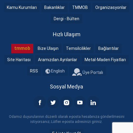
Kamu Kurumları
Bakanlıklar
TMMOB
Organizasyonlar
Dergi - Bülten
Hızlı Ulaşım
tmmob
Bize Ulaşın
Temsilcilikler
Bağlantılar
Site Haritası
Aramızdan Ayrılanlar
Metal-Maden Fiyatları
RSS
English
Üye Portalı
Sosyal Medya
Odamız duyurularının düzenli olarak e-posta hesabınıza gönderilmesini
istiyorsanız; Lütfen e-posta adresinizi giriniz.