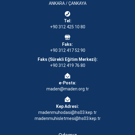
ANKARA / ÇANKAYA
Tel:
+90 312 425 10 80
Faks:
+90 312 417 52 90
Faks (Sürekli Eğitim Merkezi):
+90 312 419 76 80
e-Posta:
maden@maden.org.tr
Kep Adresi:
madenmuhodasi@hs03.kep.tr
madenmuhisletmesi@hs03.kep.tr