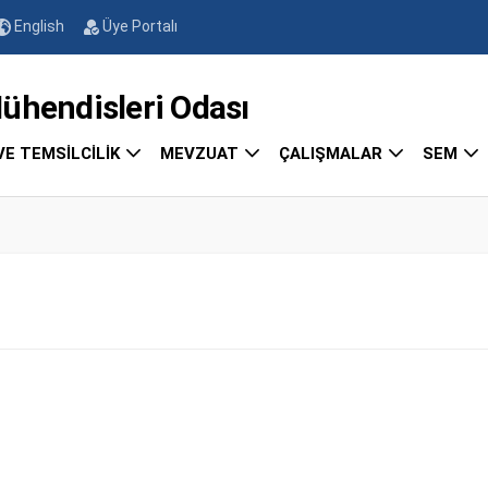
English
Üye Portalı
endisleri Odası
VE TEMSİLCİLİK
MEVZUAT
ÇALIŞMALAR
SEM