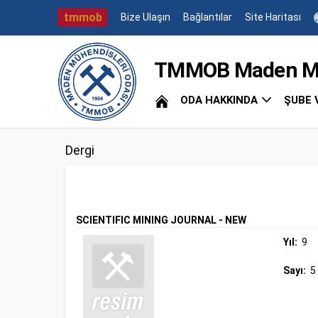
tmmob
Bize Ulaşın
Bağlantılar
Site Haritası
TMMOB Maden Müh
ODA HAKKINDA
ŞUBE 
Dergi
SCIENTIFIC MINING JOURNAL - NEW
Yıl:
9
Sayı:
5