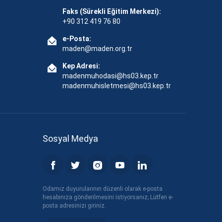
Faks (Sürekli Eğitim Merkezi):
+90 312 419 76 80
e-Posta:
maden@maden.org.tr
Kep Adresi:
madenmuhodasi@hs03.kep.tr
madenmuhisletmesi@hs03.kep.tr
Sosyal Medya
Odamız duyurularının düzenli olarak e-posta
hesabınıza gönderilmesini istiyorsanız; Lütfen e-
posta adresinizi giriniz.