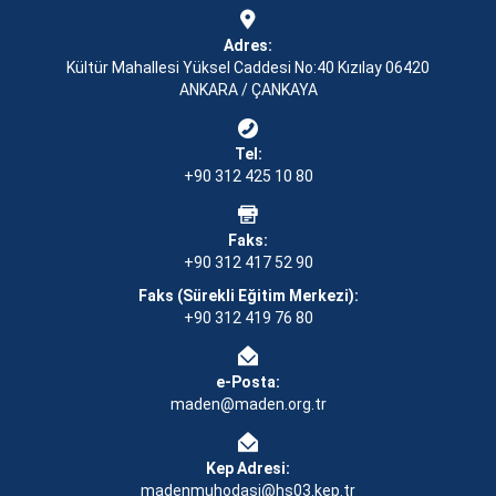
Adres:
Kültür Mahallesi Yüksel Caddesi No:40 Kızılay 06420
ANKARA / ÇANKAYA
Tel:
+90 312 425 10 80
Faks:
+90 312 417 52 90
Faks (Sürekli Eğitim Merkezi):
+90 312 419 76 80
e-Posta:
maden@maden.org.tr
Kep Adresi:
madenmuhodasi@hs03.kep.tr