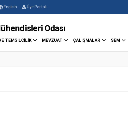
English
Üye Portalı
endisleri Odası
VE TEMSİLCİLİK
MEVZUAT
ÇALIŞMALAR
SEM