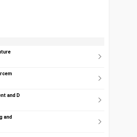
uture
forcem
ent and D
ng and