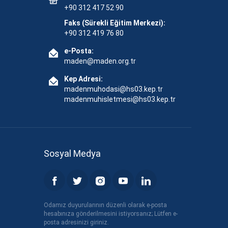
+90 312 417 52 90
Faks (Sürekli Eğitim Merkezi):
+90 312 419 76 80
e-Posta:
maden@maden.org.tr
Kep Adresi:
madenmuhodasi@hs03.kep.tr
madenmuhisletmesi@hs03.kep.tr
Sosyal Medya
Odamız duyurularının düzenli olarak e-posta
hesabınıza gönderilmesini istiyorsanız; Lütfen e-
posta adresinizi giriniz.