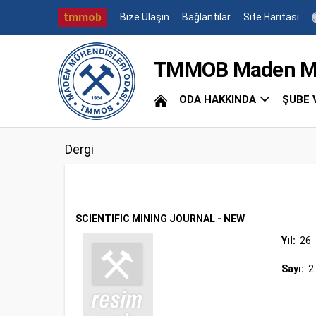
tmmob
Bize Ulaşın
Bağlantılar
Site Haritası
TMMOB Maden Müh
ODA HAKKINDA
ŞUBE 
Dergi
SCIENTIFIC MINING JOURNAL - NEW
Yıl:
26
Sayı:
2