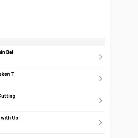
in Bel
reken T
Cutting
 with Us