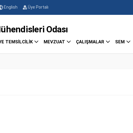
English
Üye Portalı
endisleri Odası
VE TEMSİLCİLİK
MEVZUAT
ÇALIŞMALAR
SEM