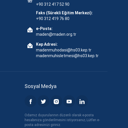
+90 312 417 52 90
Faks (Sürekli Eğitim Merkezi):
+90 312 419 76 80
e-Posta:
maden@maden.org.tr
Kep Adresi:
madenmuhodasi@hs03.kep.tr
madenmuhisletmesi@hs03.kep.tr
Sosyal Medya
Odamız duyurularının düzenli olarak e-posta
hesabınıza gönderilmesini istiyorsanız; Lütfen e-
posta adresinizi giriniz.