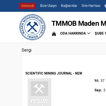
tmmob
Bize Ulaşın
Bağlantılar
Site Haritası
TMMOB Maden Müh
ODA HAKKINDA
ŞUBE 
Dergi
SCIENTIFIC MINING JOURNAL - NEW
Yıl:
37
Sayı:
3