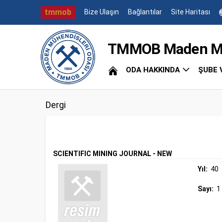
tmmob
Bize Ulaşın
Bağlantılar
Site Haritası
TMMOB Maden Müh
ODA HAKKINDA
ŞUBE 
Dergi
SCIENTIFIC MINING JOURNAL - NEW
Yıl:
40
Sayı:
1