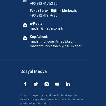
+90 312 417 52 90
Faks (Sürekli Eğitim Merkezi):
+90 312 419 76 80
e-Posta:
maden@maden.org.tr
Kep Adresi:
madenmuhodasi@hs03.kep.tr
madenmuhisletmesi@hs03.kep.tr
Sosyal Medya
Odamız duyurularının düzenli olarak e-posta
hesabınıza gönderilmesini istiyorsanız; Lütfen e-
posta adresinizi giriniz.