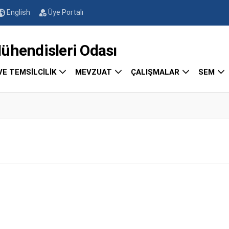
English
Üye Portalı
endisleri Odası
VE TEMSİLCİLİK
MEVZUAT
ÇALIŞMALAR
SEM