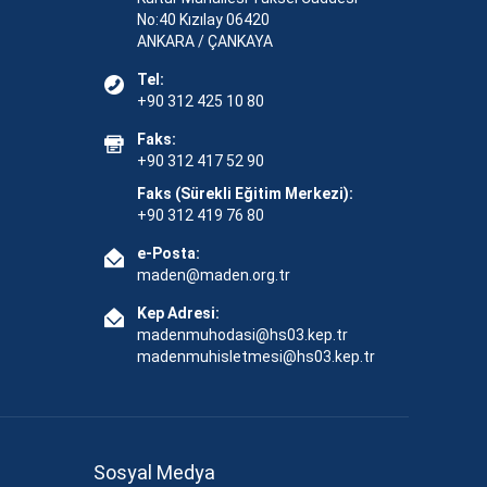
No:40 Kızılay 06420
ANKARA / ÇANKAYA
Tel:
+90 312 425 10 80
Faks:
+90 312 417 52 90
Faks (Sürekli Eğitim Merkezi):
+90 312 419 76 80
e-Posta:
maden@maden.org.tr
Kep Adresi:
madenmuhodasi@hs03.kep.tr
madenmuhisletmesi@hs03.kep.tr
Sosyal Medya