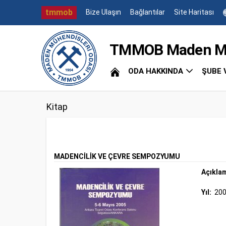
tmmob
Bize Ulaşın
Bağlantılar
Site Haritası
TMMOB Maden Müh
ODA HAKKINDA
ŞUBE 
Kitap
MADENCİLİK VE ÇEVRE SEMPOZYUMU
Açıkla
Yıl:
20