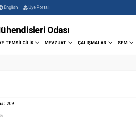
English
Üye Portalı
endisleri Odası
VE TEMSİLCİLİK
MEVZUAT
ÇALIŞMALAR
SEM
ma:
209
05