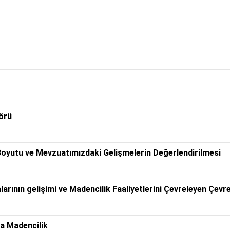
örü
 Boyutu ve Mevzuatımızdaki Gelişmelerin Değerlendirilmesi
alarının gelişimi ve Madencilik Faaliyetlerini Çevreleyen Çev
da Madencilik