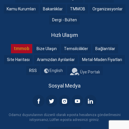
Kamu Kurumları
Bakanlıklar
TMMOB
Organizasyonlar
Dergi - Bülten
Hızlı Ulaşım
tmmob
Bize Ulaşın
Temsilcilikler
Bağlantılar
Site Haritası
Aramızdan Ayrılanlar
Metal-Maden Fiyatları
RSS
English
Üye Portalı
Sosyal Medya
Odamız duyurularının düzenli olarak e-posta hesabınıza gönderilmesini
istiyorsanız; Lütfen e-posta adresinizi giriniz.