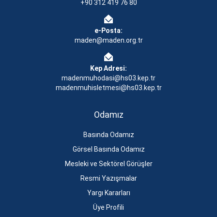
+90 312 419 76 80
e-Posta:
maden@maden.org.tr
Kep Adresi:
madenmuhodasi@hs03.kep.tr
madenmuhisletmesi@hs03.kep.tr
Odamız
Basında Odamız
Görsel Basında Odamız
Mesleki ve Sektörel Görüşler
Resmi Yazışmalar
Yargı Kararları
Üye Profili