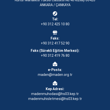
Kültür Mahallesi Yüksel Caddesi No:40 Kızılay 06420
ANKARA / ÇANKAYA
Tel:
+90 312 425 10 80
Faks:
+90 312 417 52 90
Faks (Sürekli Eğitim Merkezi):
+90 312 419 76 80
e-Posta:
maden@maden.org.tr
Kep Adresi:
madenmuhodasi@hs03.kep.tr
madenmuhisletmesi@hs03.kep.tr