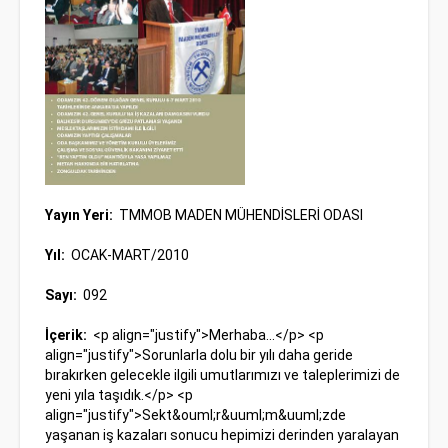
Yayın Yeri:
TMMOB MADEN MÜHENDİSLERİ ODASI
Yıl:
OCAK-MART/2010
Sayı:
092
İçerik:
<p align="justify">Merhaba...</p> <p align="justify">Sorunlarla dolu bir yılı daha geride bırakırken gelecekle ilgili umutlarımızı ve taleplerimizi de yeni yıla taşıdık.</p> <p align="justify">Sekt&ouml;r&uuml;m&uuml;zde yaşanan iş kazaları sonucu hepimizi derinden yaralayan acılara, kaybettiklerimize ve bir s&uuml;r&uuml; olumsuzluklara rağmen, daha iyi bir gelecek i&ccedil;in umutlarımızı kaybetmeden birlikte m&uuml;cadele etmenin gururunu da paylaştık</p> <p align="justify">Odamızın 42. Olağan Genel Kurulu&lsquo;nu yapmanın heyecanını da yine birlikte yaşadık. Genel Kurul s&uuml;re&ccedil;lerinde 56 yıldır korumaya &ccedil;alıştığımız değerlere sahip &ccedil;ıkan t&uuml;m &uuml;yelerimize bir kez daha teşekk&uuml;r etmeyi bir bor&ccedil; biliyoruz. Genel Kurul sonu&ccedil; bildirgesinde belirtildiği &uuml;zere, "Odamız; yer altı ve yer &uuml;st&uuml; maden kaynaklarımızın t&uuml;m toplumun ortak malı olduğu ger&ccedil;eğini vurgulayarak; yenilenemez bu kaynakların işletilmesi ve &uuml;retilmesinden nihai kullanım alanlarına kadar değerlendirilmesinde, toplum yararı &ouml;nceliğinin Anayasal ve yasal g&uuml;vence altında tutulması gereğini savunur ve madencilikte bilimsel ve teknik &ouml;ng&ouml;r&uuml; ve projelerle kaynak kullanımının optimum s&uuml;rd&uuml;r&uuml;l&uuml;rl&uuml;k &ouml;l&ccedil;eğiyle ve gelecek nesillere de aktarımı konularındaki &ouml;nceliklerini her platformda dile getirir." c&uuml;mlesinde şekillenen &ouml;nceliğimizi korumak bu d&ouml;nemde de asli g&ouml;revimiz olacaktır.</p> <p align="justify">Sekt&ouml;rde yaşanan iş kazaları ne yazık ki yine devam etmektedir. Balıkesir&lsquo;in Dursunbey il&ccedil;e-sinde &ouml;zel sekt&ouml;re ait yeraltı k&ouml;m&uuml;r işletmesinde 23 Şubat 2010 tarihinde grizu patlaması sonucu meydana gelen iş kazasında biri maden m&uuml;hendisi, 13 kişi hayatını kaybetmiş, 6&lsquo; sı ağır, 20 iş&ccedil;i de yaralanmıştır. Yaralı iş&ccedil;ilerden 4&lsquo;&uuml; daha kaldırıldıkları hastanelerde hayatını kaybetmiş ve sayı 17&lsquo;ye y&uuml;kselmiştir. Odamız, yaşanan bu acı olayları başından itibaren takip etmiş ve alınması gereken &ouml;nlemlerle ilgili olarak yaptığı &ccedil;alışmaları ilgililerle paylaşmıştır. Kazaların kader olmadığını, sistematik yanlışlıklardan kaynaklanan sorunlar g&ouml;rmezden gelinerek ve ge&ccedil;miş kazalardan ders &ccedil;ıkarılmayarak, kazaların ger&ccedil;ek nedenlerini ortadan kaldıracak somut adımlar atılmadan g&uuml;n&uuml; kurtaracak şekilde sorumluluğu sadece maden m&uuml;hendislerine ve kişilere y&uuml;kleyerek &ccedil;&ouml;z&uuml;m aramanın doğru olmadığını, kazaların oluşmasına neden olan etkenlerin, Odamızın ve ilgili bakanlıkların, madencilik kurum ve kuruluşlarının, &uuml;niversitelerin, sendikaların koordinasyonu ile birlikte en kısa zamanda masaya yatırılması, detaylandırılması ve &ccedil;&ouml;z&uuml;mlendirilebilmesi i&ccedil;in acil olarak eylem planı hazırlanması gerektiğini raporlarımızda belirterek yetkililere iletmemize karşın bu g&uuml;ne kadar olumlu bir adım atılmamıştır. Maden M&uuml;hendisleri Odası olarak, 11.500 &uuml;yesi ve yoğun bilgi birikimine sahip uzmanlarıyla sekt&ouml;rde yaşanan sorunların &ccedil;&ouml;z&uuml;m&uuml; i&ccedil;in katkı sunmaya devam edeceğimizi belirtir, kazada yaşamını yitiren t&uuml;m maden emek&ccedil;ilerini bir kez daha saygıyla anar, yakınlarına başsağlığı dileriz.</p> <p align="justify">Maden Kanununda değişiklik yapılmasına iliş-kin &ccedil;alışmalar, TBMM Komisyonlarında g&ouml;r&uuml;ş&uuml;l-meye başlanmıştır. Odamız, Maden Kanununa y&ouml;nelik d&uuml;ş&uuml;nce ve taleplerini hem s&ouml;zl&uuml; hem de yazılı olarak defalarca ilgili bakanlık yetkililerine iletmiştir. Odamız, davet edilmeyerek ve g&ouml;r&uuml;şleri alınmayarak hazırlanan s&ouml;z konusu &ccedil;alışmada taleplerimize de yer verilmemiştir. 11.500 maden m&uuml;hendisini temsil eden ve &uuml;yelerinin &ccedil;ok b&uuml;y&uuml;k &ccedil;oğunluğu sekt&ouml;rde &ccedil;alışan Odamızın &ouml;zellikle &ccedil;alışmaların dışında tutulmaya &ccedil;alışılmasını manidar karşılıyoruz. Aynı zamanda sekt&ouml;r&uuml;n g&ouml;r&uuml;şlerinin alınmamasını da doğru bulmadığımızı belirtmek istiyoruz. Buna rağmen komisyon &uuml;yeleri milletvekillerine ve mecliste temsil edilen t&uuml;m siyasi parti yetkililerine g&ouml;r&uuml;şlerimiz yazılı ve s&ouml;zl&uuml; olarak iletilmiştir. Komisyon &ccedil;alışmalarına da katılarak g&ouml;r&uuml;şlerimizi aktarmaya devam etmekteyiz. Sekt&ouml;rde yaşanan ve toplumu derinden yaralayan iş kazalarının &ouml;nlenmesiyle, meslektaşlarımızın &ouml;zl&uuml;k haklarının ve &ccedil;alışma koşullarının iyileştirilmesine y&ouml;nelik &ouml;nerilerimizi hi&ccedil; dikkate almayan karar vericiler, gelecekte yaşanacak olumsuzluklardan sorumlu olacaklarını unutmamalıdır. Bu anlamda, kamu denetiminin artırılması ve kaliteli hale getirilmesi i&ccedil;in &ccedil;alışma yapmak yerine, denetimin &ouml;zelleştirilmesi &ccedil;alışmalarının da dikkatle değerlendirilmesi gerekir. 100 yıldır Maden Kanunu kapsamı dışında &ccedil;alıştırılan taşocakları, 5 yıldır kanun kapsamına alınmış ve bu doğrultuda &ccedil;alıştırılmaktadır. Bu s&uuml;re&ccedil;te, taşocaklarının yarattığı sorunlar kısmen azalmaya başlamışken tekrar kanun kapsamı dışına alınmaya &ccedil;alışılması sekt&ouml;r&uuml;n yararına olmayacaktır.</p> <p align="justify">İş&ccedil;i sağlığı ve iş g&uuml;venliği ekipmanları i&ccedil;in sekt&ouml;re verilecek teşvikler de hem kazaları azaltacak hem de k&uuml;&ccedil;&uuml;k &ouml;l&ccedil;ekli işletmelerin ayakta kalmasını sağlayacaktır. Nisan ayı i&ccedil;inde sonu&ccedil;lanması d&uuml;ş&uuml;n&uuml;len &ccedil;alışmanın Odamızın g&ouml;r&uuml;şleri de dikkate alınarak şekillenmesi sekt&ouml;r&uuml;n ve &uuml;yelerimizin yararına olacaktır.</p> <p align="justify">Bu sayıda yayınladığımız &uuml;ye profilinden de g&ouml;r&uuml;leceği &uuml;zere Odamıza kayıtlı &uuml;yelerimizin % 40&lsquo;a yakını işsizdir. Bu oran yeni mezun &uuml;yelerimizde daha da y&uuml;ksektir. Bu konudaki raporlarımız ve yazılarımız yetkililere iletilmiş ve gerekli &ccedil;alışmaların yapılması istenmiştir. Yaşamlarının en g&uuml;zel yıllarını m&uuml;hendis olmak i&ccedil;in t&uuml;keten gen&ccedil;lerimizi işsiz bırakarak geleceklerini karartmak onlara yapılan en b&uuml;y&uuml;k haksızlıktır. Ailelerinin sınırlı olanaklarını zorla-yarak okuyan ve maden m&uuml;hendisi olmaya hak kazanan meslektaşlarımıza iş olanağı yaratmak h&uuml;k&uuml;metin asli g&ouml;revleri arasındadır. Her hafta sadece faize 1 milyar dolar kaynak akıtan siya-si iktidarlar, madencilik yatırımlarına yeterince kaynak ayırmayarak bug&uuml;nk&uuml; tablonun sorumlusu olmuşlardır. Bug&uuml;n "biz herkese iş bulmak zorunda değiliz" gibi bir gerek&ccedil;enin h&uuml;k&uuml;meti sorumluluktan kurtaramayacağını bir kez daha belirtiyoruz.</p> <p align="justify">H&uuml;k&uuml;met, elektrik &uuml;retim &ouml;zelleştirmelerinde de strateji belirlemiş, &ouml;ncelikli 4 &uuml;retim tesisinin portf&ouml;y gruplarından ayrı olarak &ouml;zelleştirilmesi planlamıştır. Bu tesisler Hamitabat, Soma A-B, &Ccedil;an ve Seyit&ouml;mer santralleri olarak belirlenmiş-tir. &Ouml;ncelikli santrallerin &ouml;zelleştirilmesine Hamitabat santrali ile başlanılması &ouml;ng&ouml;r&uuml;l&uuml;rken, 2010 yılı ikinci yarısında da en az bir portf&ouml;y grubunun &ouml;zelleştirme ihalesi s&uuml;recine başlanması hedeflenmiştir. Bu &ccedil;er&ccedil;evede, b&uuml;y&uuml;kl&uuml;kleri 356 megavat ile 2.795 megavat aralığında değişen 9 portf&ouml;y grubu oluşturulmuş ve bunlardan 3 adeti termik santrallerden, 2 adeti termik ve hidroelektrik santralleri i&ccedil;eren karma portf&ouml;yden, 4 adeti ise sadece hidroelektrik santrallerden oluşmaktadır. Yerli k&ouml;m&uuml;rlerimizle &ccedil;alışan Afşin-Elbistan A ve B, Kangal, Tun&ccedil;bilek, &Ccedil;atalağzı, Orhaneli, Yatağan, Kemerk&ouml;y ve Yenik&ouml;y santralları da bu kapsamda &ouml;zelleştirme portf&ouml;y&uuml;n-dedir. Bu arada, s&uuml;reci etkileyecek &ouml;nemli konular hakkında Enerji ve Tabii Kaynaklar Bakanlığı, Enerji Piyasası D&uuml;zenleme Kurumu (EPDK), &Ccedil;evre Bakanlığı ve diğer ilgili kurumlar nezdinde g&ouml;r&uuml;şmeler y&uuml;r&uuml;t&uuml;lmekte ve gerekli altyapının oluşturulması sonrası &ouml;zelleştirme s&uuml;recine başlanması d&uuml;ş&uuml;n&uuml;lmekte olduğu bildirilmiştir. Bu &ccedil;alışmalar, sekt&ouml;r&uuml;m&uuml;z&uuml; ve meslektaşlarımızı her a&ccedil;ıdan etkilemektedir. Bu nedenle &ccedil;alışma programımızı s&ouml;z konusu gelişmeler ışığında şekillendirmek ve bu doğrultuda &ccedil;alışma yapmak b&uuml;y&uuml;k &ouml;nem taşımaktadır.</p> <p align="justify">H&uuml;k&uuml;met, başlattığı bir &ccedil;alışmayla da Anayasa değişikliğini g&uuml;ndeme getirmiştir. Odamız; kendi halkını potansiyel su&ccedil;lu sayan 82 Anayasasının değiştirilmesini ve yerine bağımsız,laik demokratik ve sosyal hukuk devletinin ger&ccedil;ekleşmesi i&ccedil;in demokratik katılımla, &ccedil;oğulcu, emek&ccedil;i halkın &ccedil;ıkarlarını g&ouml;zeten, hak ve &ouml;zg&uuml;rl&uuml;kler temelinde yeni bir Anayasa hazırlanmasının zorunluluğunu her ortamda dile getirmektedir. Ancak d&uuml;ş&uuml;n&uuml;len &ccedil;alışma, hem y&ouml;ntem olarak hem de i&ccedil;erik olarak doğru değildir. AKP kendi &ouml;ncelikleri doğrultusunda kendi Anayasasını topluma dayatmaktadır.</p> <p align="justify">Anayasaya ilişkin tartışmalarda her şeyden &ouml;nce toplumsal sınıflara ilişkin &ccedil;elişen &ccedil;ıkarların hangi bi&ccedil;imde yer aldığına bakmak gerekmektedir. Dolayısıyla anayasayı tartışan ya da alternatif hazırlıklar yapan kesimler de kendi sınıfsal konumlarını a&ccedil;ık olarak belirlemeli ve o sınıfın &ccedil;ıkarları doğrultusunda hareket etmelidir. Aksi halde var olan anayasa veya siyasal iktidar tarafından hazırlatılmış olan anayasa taslağı &uuml;zerinde y&uuml;r&uuml;t&uuml;lecek tartışmalar mevcut d&uuml;zenin peşinen kabul&uuml; anlamına gelecektir. Bu koşullarda yapılacak bir anayasanın