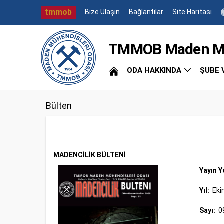
tmmob
Bize Ulaşın
Bağlantılar
Site Haritası
TMMOB Maden Müh
ODA HAKKINDA
ŞUBE 
Bülten
MADENCİLİK BÜLTENİ
Yayın Y
Yıl:
Eki
Sayı:
0