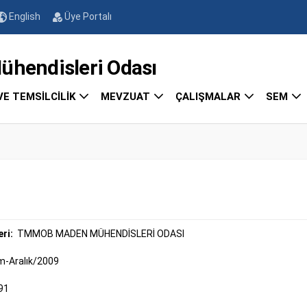
English
Üye Portalı
endisleri Odası
VE TEMSİLCİLİK
MEVZUAT
ÇALIŞMALAR
SEM
eri:
TMMOB MADEN MÜHENDİSLERİ ODASI
m-Aralık/2009
91