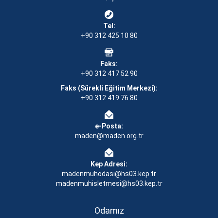
Tel:
+90 312 425 10 80
Faks:
+90 312 417 52 90
Faks (Sürekli Eğitim Merkezi):
+90 312 419 76 80
e-Posta:
maden@maden.org.tr
Kep Adresi:
madenmuhodasi@hs03.kep.tr
madenmuhisletmesi@hs03.kep.tr
Odamız