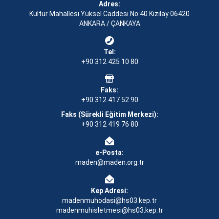
Adres:
Kültür Mahallesi Yüksel Caddesi No:40 Kızılay 06420
ANKARA / ÇANKAYA
Tel:
+90 312 425 10 80
Faks:
+90 312 417 52 90
Faks (Sürekli Eğitim Merkezi):
+90 312 419 76 80
e-Posta:
maden@maden.org.tr
Kep Adresi:
madenmuhodasi@hs03.kep.tr
madenmuhisletmesi@hs03.kep.tr