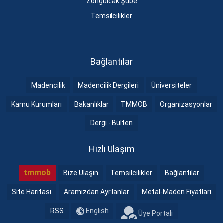
Zonguldak Şube
Temsilcilikler
Bağlantılar
Madencilik
Madencilik Dergileri
Üniversiteler
Kamu Kurumları
Bakanlıklar
TMMOB
Organizasyonlar
Dergi - Bülten
Hızlı Ulaşım
tmmob
Bize Ulaşın
Temsilcilikler
Bağlantılar
Site Haritası
Aramızdan Ayrılanlar
Metal-Maden Fiyatları
RSS
English
Üye Portalı