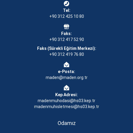
Tel:
+90 312 425 10 80
Faks:
+90 312 417 52 90
Faks (Sürekli Eğitim Merkezi):
+90 312 419 76 80
e-Posta:
maden@maden.org.tr
Kep Adresi:
madenmuhodasi@hs03.kep.tr
madenmuhisletmesi@hs03.kep.tr
Odamız