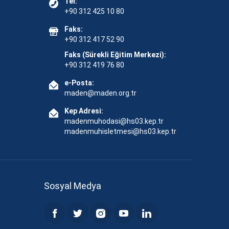
Tel:
+90 312 425 10 80
Faks:
+90 312 417 52 90
Faks (Sürekli Eğitim Merkezi):
+90 312 419 76 80
e-Posta:
maden@maden.org.tr
Kep Adresi:
madenmuhodasi@hs03.kep.tr
madenmuhisletmesi@hs03.kep.tr
Sosyal Medya