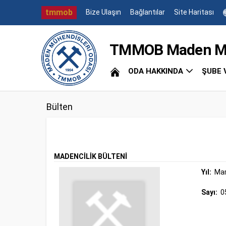
tmmob
Bize Ulaşın
Bağlantılar
Site Haritası
TMMOB Maden Müh
ODA HAKKINDA
ŞUBE 
Bülten
MADENCİLİK BÜLTENİ
Yıl:
Mar
Sayı:
0