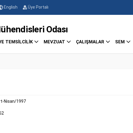
English
Üye Portalı
endisleri Odası
VE TEMSİLCİLİK
MEVZUAT
ÇALIŞMALAR
SEM
t-Nisan/1997
52