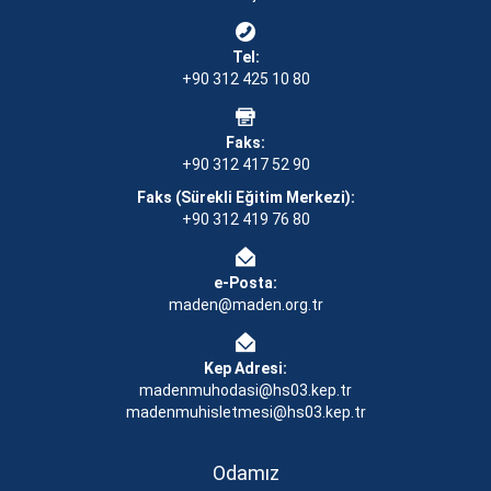
Tel:
+90 312 425 10 80
Faks:
+90 312 417 52 90
Faks (Sürekli Eğitim Merkezi):
+90 312 419 76 80
e-Posta:
maden@maden.org.tr
Kep Adresi:
madenmuhodasi@hs03.kep.tr
madenmuhisletmesi@hs03.kep.tr
Odamız