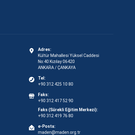
Adres:
Kültür Mahallesi Yüksel Caddesi
No:40 Kızılay 06420
ANKARA / ÇANKAYA
Tel:
+90 312 425 10 80
Faks:
+90 312 417 52 90
Faks (Sürekli Eğitim Merkezi):
+90 312 419 76 80
e-Posta:
maden@maden.org.tr