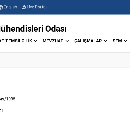
English
Üye Portalı
endisleri Odası
VE TEMSİLCİLİK
MEVZUAT
ÇALIŞMALAR
SEM
ıs/1995
41