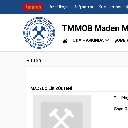
tmmob
Bize Ulaşın
Bağlantılar
Site Haritası
TMMOB Maden Müh
ODA HAKKINDA
ŞUBE 
Bülten
MADENCİLİK BÜLTENİ
Yıl:
May
Sayı:
0