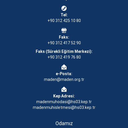
Tel:
+90 312 425 10 80
Faks:
+90 312 417 52 90
Faks (Sürekli Eğitim Merkezi):
+90 312 419 76 80
e-Posta:
maden@maden.org.tr
Kep Adresi:
madenmuhodasi@hs03.kep.tr
madenmuhisletmesi@hs03.kep.tr
Odamız