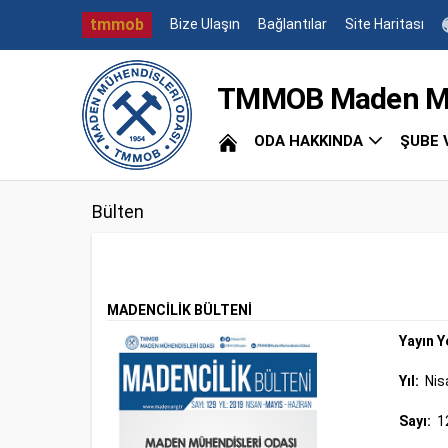
tmmob
Bize Ulaşın
Bağlantılar
Site Haritası
TMMOB Maden Müh
ODA HAKKINDA
ŞUBE 
Bülten
MADENCİLİK BÜLTENİ
Yayın Y
Yıl:
Nis
Sayı:
1