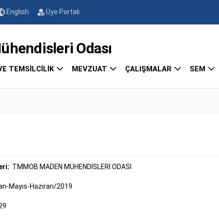
English
Üye Portalı
endisleri Odası
VE TEMSİLCİLİK
MEVZUAT
ÇALIŞMALAR
SEM
eri:
TMMOB MADEN MÜHENDİSLERİ ODASI
an-Mayıs-Haziran/2019
29