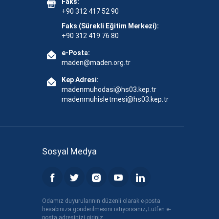
Faks:
+90 312 417 52 90
Faks (Sürekli Eğitim Merkezi):
+90 312 419 76 80
e-Posta:
maden@maden.org.tr
Kep Adresi:
madenmuhodasi@hs03.kep.tr
madenmuhisletmesi@hs03.kep.tr
Sosyal Medya
Odamız duyurularının düzenli olarak e-posta
hesabınıza gönderilmesini istiyorsanız; Lütfen e-
posta adresinizi giriniz.