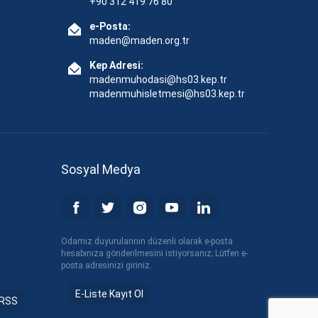
+90 312 419 76 80
e-Posta:
maden@maden.org.tr
Kep Adresi:
madenmuhodasi@hs03.kep.tr
madenmuhisletmesi@hs03.kep.tr
Sosyal Medya
Odamız duyurularının düzenli olarak e-posta
hesabınıza gönderilmesini istiyorsanız; Lütfen e-
posta adresinizi giriniz.
E-Liste Kayıt Ol
RSS