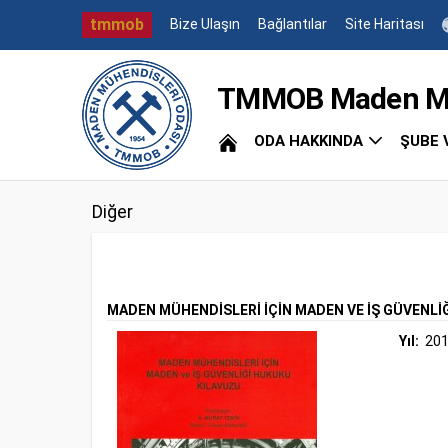
tmmob
Bize Ulaşın
Bağlantılar
Site Haritası
TMMOB Maden Müh
ODA HAKKINDA
ŞUBE 
Diğer
MADEN MÜHENDİSLERİ İÇİN MADEN VE İŞ GÜVENLİ
Yıl:
20