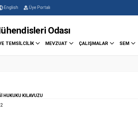
English
Üye Portalı
endisleri Odası
VE TEMSİLCİLİK
MEVZUAT
ÇALIŞMALAR
SEM
Ğİ HUKUKU KILAVUZU
12