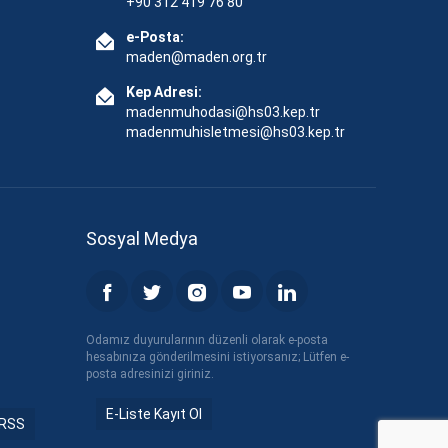
+90 312 419 76 80
e-Posta:
maden@maden.org.tr
Kep Adresi:
madenmuhodasi@hs03.kep.tr
madenmuhisletmesi@hs03.kep.tr
Sosyal Medya
Odamız duyurularının düzenli olarak e-posta
hesabınıza gönderilmesini istiyorsanız; Lütfen e-
posta adresinizi giriniz.
E-Liste Kayıt Ol
RSS