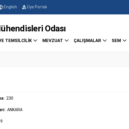
English
Üye Portalı
endisleri Odası
VE TEMSİLCİLİK
MEVZUAT
ÇALIŞMALAR
SEM
ma:
230
eri:
ANKARA
09