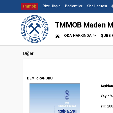
tmmob
Bize Ulaşın
Bağlantılar
Site Haritası
TMMOB Maden Müh
ODA HAKKINDA
ŞUBE 
Diğer
DEMİR RAPORU
Açıkla
Yayın Y
Yıl:
20