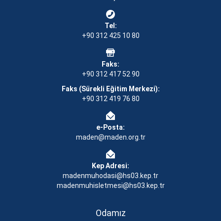
Tel:
+90 312 425 10 80
Faks:
+90 312 417 52 90
Faks (Sürekli Eğitim Merkezi):
+90 312 419 76 80
e-Posta:
maden@maden.org.tr
Kep Adresi:
madenmuhodasi@hs03.kep.tr
madenmuhisletmesi@hs03.kep.tr
Odamız