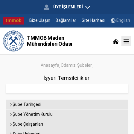
ÜYE İŞLEMLERİ
tmmob
Bize Ulaşın
Bağlantılar
Site Haritası
English
TMMOB Maden
Mühendisleri Odası
Anasayfa
Odamız
Şubeler
İşyeri Temsilcilikleri
Şube Tarihçesi
Şube Yönetim Kurulu
Şube Çalışanları