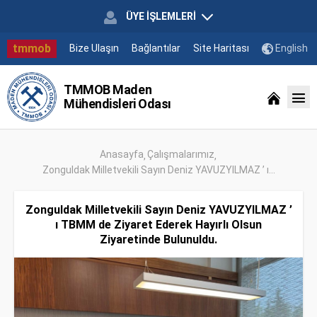
ÜYE İŞLEMLERİ
tmmob
Bize Ulaşın
Bağlantılar
Site Haritası
English
TMMOB Maden
Mühendisleri Odası
Anasayfa
Çalışmalarımız
Zonguldak Milletvekili Sayın Deniz YAVUZYILMAZ ’ ı...
Zonguldak Milletvekili Sayın Deniz YAVUZYILMAZ ’
ı TBMM de Ziyaret Ederek Hayırlı Olsun
Ziyaretinde Bulunuldu.