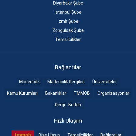
Diyarbakır Şube
İstanbul Şube
İzmir Şube
Zonguldak Şube
Temsilcilikler
Bağlantılar
Madencilik
Madencilik Dergileri
Üniversiteler
Kamu Kurumları
Bakanlıklar
TMMOB
Organizasyonlar
Dergi - Bülten
Hızlı Ulaşım
tmmob
Bize Ulaşın
Temsilcilikler
Bağlantılar