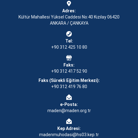
Adres:
Kültür Mahallesi Yüksel Caddesi No:40 Kızılay 06420
ANKARA / ÇANKAYA
Tel:
+90 312 425 10 80
Faks:
+90 312 417 52 90
Faks (Sürekli Eğitim Merkezi):
+90 312 419 76 80
e-Posta:
maden@maden.org.tr
Kep Adresi:
madenmuhodasi@hs03.kep.tr