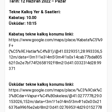
Tarih: 12 Haziran 2022 – Pazar
Tekne Kalkış Yer & Saatleri:
Kabataş: 10.00
Üsküdar: 10:15
Kabataş tekne kalkış konumu linki:
https://www.google.com/maps/place/Kabata%C5%9
F+
(%C5%9E.Hatlar%C4%B1)/@41.0329351,28.993336,5
12m/data=!3m1!1e3!4m5!3m4!1s0x14cab77bda805
62f:0x2e7bf74f2658192f!8m2!3d41.03323!4d28.99
371
Üsküdar tekne kalkış konumu linki:
https://www.google.com/maps/place/%C3%9Csk%C
3%BCdar+Vapur+%C4%B0skelesi/@41.0277778,29.0
153026,152m/data=!3m1!1e3!4m5!3m4!1s0x0:0x21
6376a996f6e2eb!8m2!3d41.0276953!4d29.0152778