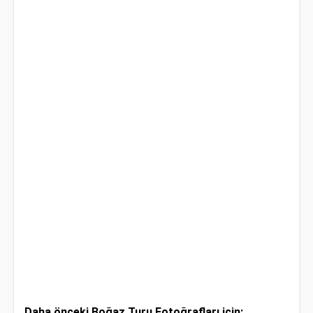
Daha önceki Boğaz Turu Fotoğrafları için: