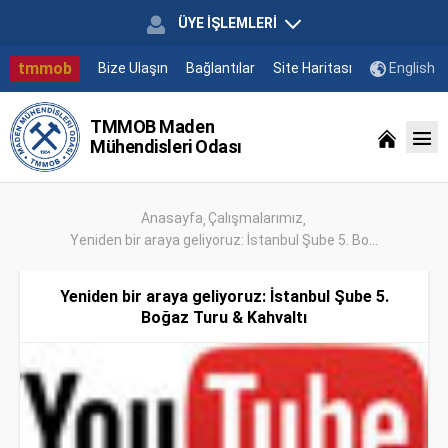
ÜYE İŞLEMLERİ
tmmob
Bize Ulaşın
Bağlantılar
Site Haritası
English
TMMOB Maden
Mühendisleri Odası
Anasayfa
Çalışmalarımız
Yeniden bir araya geliyoruz: İstanbul Şube 5. Bo...
Yeniden bir araya geliyoruz: İstanbul Şube 5.
Boğaz Turu & Kahvaltı