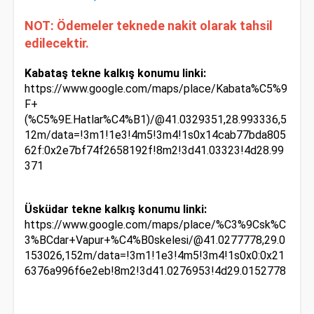
NOT: Ödemeler teknede nakit olarak tahsil
edilecektir.
Kabataş tekne kalkış konumu linki:
https://www.google.com/maps/place/Kabata%C5%9
F+
(%C5%9E.Hatlar%C4%B1)/@41.0329351,28.993336,5
12m/data=!3m1!1e3!4m5!3m4!1s0x14cab77bda805
62f:0x2e7bf74f2658192f!8m2!3d41.03323!4d28.99
371
Üsküdar tekne kalkış konumu linki:
https://www.google.com/maps/place/%C3%9Csk%C
3%BCdar+Vapur+%C4%B0skelesi/@41.0277778,29.0
153026,152m/data=!3m1!1e3!4m5!3m4!1s0x0:0x21
6376a996f6e2eb!8m2!3d41.0276953!4d29.0152778