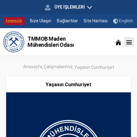
ÜYE İŞLEMLERİ
tmmob
Bize Ulaşın
Bağlantılar
Site Haritası
English
TMMOB Maden
Mühendisleri Odası
Anasayfa
Çalışmalarımız
Yaşasın Cumhuriyet
Yaşasın Cumhuriyet