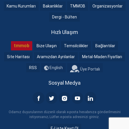
Kamu Kurumları
Bakanlıklar
TMMOB
Organizasyonlar
Dergi - Bülten
Hızlı Ulaşım
tmmob
Bize Ulaşın
Temsilcilikler
Bağlantılar
Site Haritası
Aramızdan Ayrılanlar
Metal-Maden Fiyatları
RSS
English
Üye Portalı
Sosyal Medya
Odamız duyurularının düzenli olarak e-posta hesabınıza gönderilmesini
istiyorsanız; Lütfen e-posta adresinizi giriniz.
E-Liste Kayıt Ol