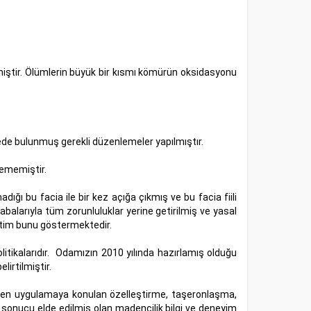
iştir. Ölümlerin büyük bir kısmı kömürün oksidasyonu
de bulunmuş gerekli düzenlemeler yapılmıştır.
lememiştir.
dığı bu facia ile bir kez açığa çıkmış ve bu facia fiili
abalarıyla tüm zorunluluklar yerine getirilmiş ve yasal
netim bunu göstermektedir.
litikalarıdır. Odamızın 2010 yılında hazırlamış olduğu
irtilmiştir.
itibaren uygulamaya konulan özelleştirme, taşeronlaşma,
 sonucu elde edilmiş olan madencilik bilgi ve deneyim