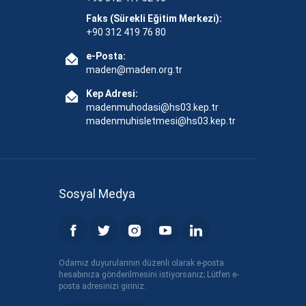
Faks (Sürekli Eğitim Merkezi):
+90 312 419 76 80
e-Posta:
maden@maden.org.tr
Kep Adresi:
madenmuhodasi@hs03.kep.tr
madenmuhisletmesi@hs03.kep.tr
Sosyal Medya
Odamız duyurularının düzenli olarak e-posta
hesabınıza gönderilmesini istiyorsanız; Lütfen e-
posta adresinizi giriniz.