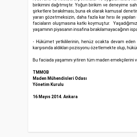
birikimini dağıtmıştır. Yoğun birikim ve deneyime sa
şirketlere bırakılması, buna ek olarak kamusal deneti
yararı gözetmeksizin, daha fazla kar hırsı ile yapıla
faciaların oluşmasına katkı koymuştur. Yaşadığımız
yaşamının piyasanın insafına bırakılamayacağının ispat
- Hükümet yetkililerinin, henüz ocakta devam eden y
karşısında aldıkları pozisyonu özetlemekte olup, hüküme
Bu faciada yaşamını yitiren tüm maden emekçilerini ve
TMMOB
Maden Mühendisleri Odası
Yönetim Kurulu
16 Mayıs 2014. Ankara