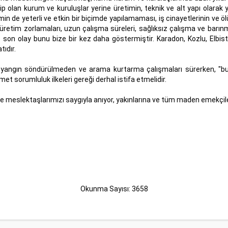
hip olan kurum ve kuruluşlar yerine üretimin, teknik ve alt yapı olara
min de yeterli ve etkin bir biçimde yapılamaması, iş cinayetlerinin ve
n üretim zorlamaları, uzun çalışma süreleri, sağlıksız çalışma ve barı
 son olay bunu bize bir kez daha göstermiştir. Karadon, Kozlu, Elbis
ıdır.
angın söndürülmeden ve arama kurtarma çalışmaları sürerken, "bu işi
t sorumluluk ilkeleri gereği derhal istifa etmelidir.
 meslektaşlarımızı saygıyla anıyor, yakınlarına ve tüm maden emekçiler
Okunma Sayısı: 3658