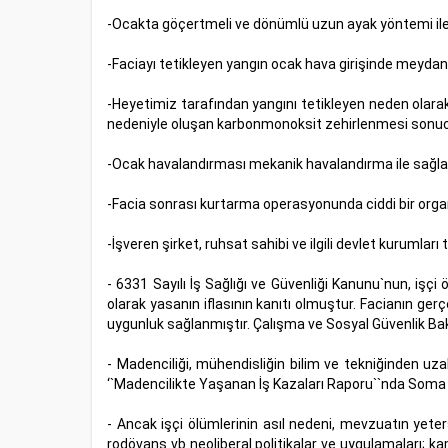
-Ocakta göçertmeli ve dönümlü uzun ayak yöntemi ile
-Faciayı tetikleyen yangın ocak hava girişinde meydan
-Heyetimiz tarafından yangını tetikleyen neden olar
nedeniyle oluşan karbonmonoksit zehirlenmesi sonu
-Ocak havalandırması mekanik havalandırma ile sağl
-Facia sonrası kurtarma operasyonunda ciddi bir orga
-İşveren şirket, ruhsat sahibi ve ilgili devlet kuruml
- 6331 Sayılı İş Sağlığı ve Güvenliği Kanunu`nun, işçi 
olarak yasanın iflasının kanıtı olmuştur. Facianın ger
uygunluk sağlanmıştır. Çalışma ve Sosyal Güvenlik Baka
- Madenciliği, mühendisliğin bilim ve tekniğinden uza
‘`Madencilikte Yaşanan İş Kazaları Raporu``nda Soma Ha
- Ancak işçi ölümlerinin asıl nedeni, mevzuatın yeters
rodövans vb neoliberal politikalar ve uygulamaları; 