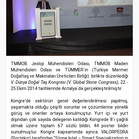
TMMOB Jeoloji Mühendisleri Odası, TMMOB Maden
Mühendisleri Odası ve TÜMMER`in (Türkiye Mermer
Doğaltaş ve Makinaları Üreticileri Birliği) birlikte düzenlediği
V. Dünya Doğal Taş Kongresi (V. Global Stone Congress)
, 22 -
25 Ekim 2014 tarihlerinde Antalya`da gerçekleştirilmiştir.
Kongre‘de sektörün genel değerlendirilmesi yapılmış,
yaşamakta olduğu çeşitli sorunlar ve çözümlerine yönelik
görüş ve öneriler ortaya konulmuştur. Yurt içi ve yurt
dışından çok sayıda delegenin katıldığı Kongrede 8`i çağrılı
olmak üzere toplam 67 sözlü bildiri, 44 poster bildiri
sunulmuştur. Kongre kapsamında ayrıca VALORPEDRA
(Portekiz) tarafından "Stone Intel – Smart Specialization in