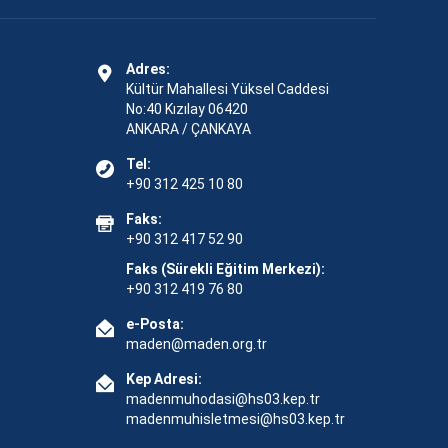
Adres:
Kültür Mahallesi Yüksel Caddesi
No:40 Kızılay 06420
ANKARA / ÇANKAYA
Tel:
+90 312 425 10 80
Faks:
+90 312 417 52 90
Faks (Sürekli Eğitim Merkezi):
+90 312 419 76 80
e-Posta:
maden@maden.org.tr
Kep Adresi:
madenmuhodasi@hs03.kep.tr
madenmuhisletmesi@hs03.kep.tr