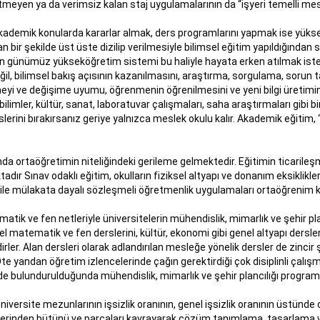
yen ya da verimsiz kalan staj uygulamalarının da “işyeri temelli mesl
Akademik konularda kararlar almak, ders programlarını yapmak ise yük
n bir şekilde üst üste dizilip verilmesiyle bilimsel eğitim yapıldığından
rülen günümüz yükseköğretim sistemi bu haliyle hayata erken atılmak is
eğil, bilimsel bakış açısının kazanılmasını, araştırma, sorgulama, soru
eyi ve değişime uyumu, öğrenmenin öğrenilmesini ve yeni bilgi üretimini 
limler, kültür, sanat, laboratuvar çalışmaları, saha araştırmaları gibi bir
rini bırakırsanız geriye yalnızca meslek okulu kalır. Akademik eğitim, 
a ortaöğretimin niteliğindeki gerileme gelmektedir. Eğitimin ticarileşm
r Sınav odaklı eğitim, okulların fiziksel altyapı ve donanım eksiklikleri, 
i ile mülakata dayalı sözleşmeli öğretmenlik uygulamaları ortaöğrenim k
atik ve fen netleriyle üniversitelerin mühendislik, mimarlık ve şehir pl
emel matematik ve fen derslerini, kültür, ekonomi gibi genel altyapı ders
rler. Alan dersleri olarak adlandırılan mesleğe yönelik dersler de zincir şekl
andan öğretim izlencelerinde çağın gerektirdiği çok disiplinli çalışma
e bulundurulduğunda mühendislik, mimarlık ve şehir plancılığı program
niversite mezunlarının işsizlik oranının, genel işsizlik oranının üstünde
dilerinden bütünü ve parçaları kavrayarak çözüm tanımlama, tasarlama v