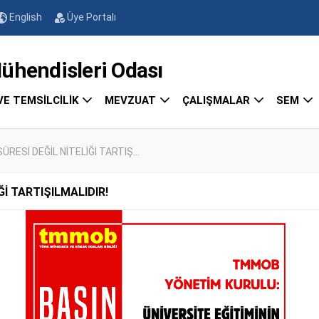
English
Üye Portalı
endisleri Odası
VE TEMSİLCİLİK
MEVZUAT
ÇALIŞMALAR
SEM
ÜRESİ DEĞİL NİTELİĞİ TARTIŞ...
Ğİ TARTIŞILMALIDIR!