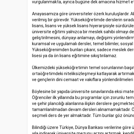
vurgulanmakta, ayrıca bugüne dek amacına hizmet etme
Anayasamıza göre üniversiteler özerk kuruluşlardır. 
verilmiş bir görevdir. Yükseköğretimde derslerin sırada
lisans, lisans ve yüksek lisans hiyerarşisiyle sürdü
üniversite eğitimi yalnızca bir meslek sahibi olmayı d
geliştirilmesini, dünyayı anlamayı, değişimi yönlendirm
kuramsal ve uygulamalı dersler, temel bilimler, sosyal bi
Yükseköğrenimden bunları çıkarır, sadece meslek dersle
lisesi ya da ön lisans eğitimine sıkıştırılamaz.
Ülkemizdeki yükseköğretimin temel sorunlarının başınd
ortaöğretimdeki niteliksizleşmeyi katlayarak artırmaktadı
ve gençlerin dini cemaat ve vakıflara yönlendirilmeler
Böylesine bir yapıda üniversite sınavlarında eksi matem
Öğrenciler ilk yıllarında bu programlar için zorunlu t
ve şehir plancılığı alanlarına ilişkin derslere geçmektedi
tamamlanılmadan devam dersleri alınamamaktadır. Öte y
seçmeli ders de yer almaktadır. Tüm bunlar göz önünd
Bilindiği üzere Türkiye, Dünya Bankası verilerine göre ü
yıla indirerek üniversite mezunu arzını artırmak, ken