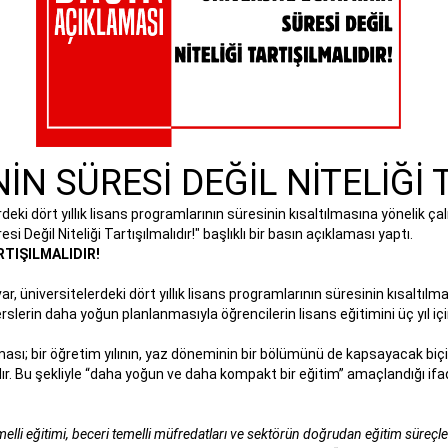
İN SÜRESİ DEĞİL NİTELİĞİ 
i dört yıllık lisans programlarının süresinin kısaltılmasına yönelik ça
i Değil Niteliği Tartışılmalıdır!" başlıklı bir basın açıklaması yaptı.
RTIŞILMALIDIR!
 üniversitelerdeki dört yıllık lisans programlarının süresinin kısaltılmas
erslerin daha yoğun planlanmasıyla öğrencilerin lisans eğitimini üç yıl 
ması; bir öğretim yılının, yaz döneminin bir bölümünü de kapsayacak b
 Bu şekliyle “daha yoğun ve daha kompakt bir eğitim” amaçlandığı ifa
melli eğitimi, beceri temelli müfredatları ve sektörün doğrudan eğitim süreçle