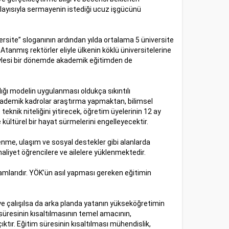
olayısıyla sermayenin istediği ucuz işgücünü
niversite” sloganının ardından yılda ortalama 5 üniversite
tanmış rektörler eliyle ülkenin köklü üniversitelerine
i böylesi bir dönemde akademik eğitimden de
dığı modelin uygulanması oldukça sıkıntılı
akademik kadrolar araştırma yapmaktan, bilimsel
eknik niteliğini yitirecek, öğretim üyelerinin 12 ay
 kültürel bir hayat sürmelerini engelleyecektir.
enme, ulaşım ve sosyal destekler gibi alanlarda
liyet öğrencilere ve ailelere yüklenmektedir.
gramlarıdır. YÖK’ün asıl yapması gereken eğitimin
eye çalışılsa da arka planda yatanın yükseköğretimin
süresinin kısaltılmasının temel amacının,
tır. Eğitim süresinin kısaltılması mühendislik,