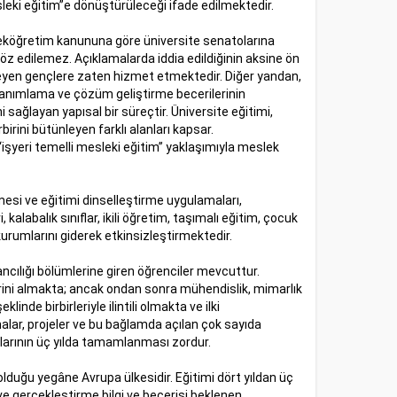
eki eğitim”e dönüştürüleceği ifade edilmektedir.
seköğretim kanununa göre üniversite senatolarına
 söz edilemez. Açıklamalarda iddia edildiğinin aksine ön
teyen gençlere zaten hizmet etmektedir. Diğer yandan,
n tanımlama ve çözüm geliştirme becerilerinin
sağlayan yapısal bir süreçtir. Üniversite eğitimi,
birini bütünleyen farklı alanları kapsar.
“işyeri temelli mesleki eğitim” yaklaşımıyla meslek
esi ve eğitimi dinselleştirme uygulamaları,
kalabalık sınıflar, ikili öğretim, taşımalı eğitim, çocuk
urumlarını giderek etkinsizleştirmektedir.
ancılığı bölümlerine giren öğrenciler mevcuttur.
lerini almakta; ancak ondan sonra mühendislik, mimarlık
inde birbirleriyle ilintili olmakta ve ilki
lar, projeler ve bu bağlamda açılan çok sayıda
larının üç yılda tamamlanması zordur.
 olduğu yegâne Avrupa ülkesidir. Eğitimi dört yıldan üç
e gerçekleştirme bilgi ve becerisi beklenen