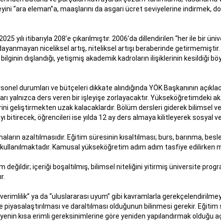
yini “ara eleman”a, maaşlarını da asgari ücret seviyelerine indirmek, d
025 yılı itibarıyla 208’e çıkarılmıştır. 2006’da dillendirilen “her ile bir ü
yanmayan niceliksel artış, niteliksel artışı beraberinde getirmemiştir. A
l bilginin dışlandığı, yetişmiş akademik kadroların ilişiklerinin kesildiğ
personel durumları ve bütçeleri dikkate alındığında YÖK Başkanının açıkla
arı yalnızca ders veren bir işleyişe zorlayacaktır. Yükseköğretimdeki 
i geliştirmekten uzak kalacaklardır. Bölüm dersleri giderek bilimsel ve t
 bitirecek, öğrencileri ise yılda 12 ay ders almaya kilitleyerek sosyal ve
arın azaltılmasıdır. Eğitim süresinin kısaltılması; burs, barınma, besl
ullanılmaktadır. Kamusal yükseköğretim adım adım tasfiye edilirken ma
eğildir; içeriği boşaltılmış, bilimsel niteliğini yitirmiş üniversite pro
r.
verimlilik” ya da “uluslararası uyum” gibi kavramlarla gerekçelendirilm
piyasalaştırılması ve daraltılması olduğunun bilinmesi gerekir. Eğitim 
in kısa erimli gereksinimlerine göre yeniden yapılandırmak olduğu açık