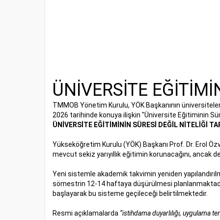
ÜNİVERSİTE EĞİTİMİN
TMMOB Yönetim Kurulu, YÖK Başkanının üniversitelerdek
2026 tarihinde konuya ilişkin "Üniversite Eğitiminin Süres
ÜNİVERSİTE EĞİTİMİNİN SÜRESİ DEĞİL NİTELİĞİ TA
Yükseköğretim Kurulu (YÖK) Başkanı Prof. Dr. Erol Özvar,
mevcut sekiz yarıyıllık eğitimin korunacağını, ancak d
Yeni sistemle akademik takvimin yeniden yapılandırıl
sömestrin 12-14 haftaya düşürülmesi planlanmaktadır.
başlayarak bu sisteme geçileceği belirtilmektedir.
Resmi açıklamalarda
“istihdama duyarlılığı, uygulama te