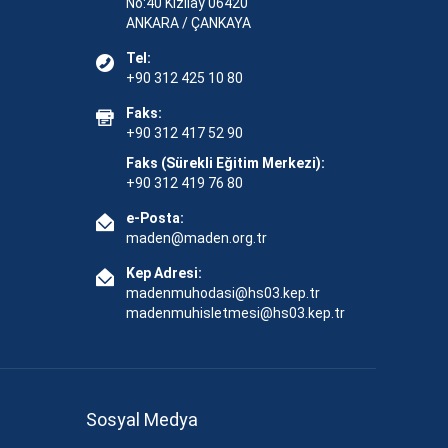
No:40 Kızılay 06420
ANKARA / ÇANKAYA
Tel:
+90 312 425 10 80
Faks:
+90 312 417 52 90
Faks (Sürekli Eğitim Merkezi):
+90 312 419 76 80
e-Posta:
maden@maden.org.tr
Kep Adresi:
madenmuhodasi@hs03.kep.tr
madenmuhisletmesi@hs03.kep.tr
Sosyal Medya