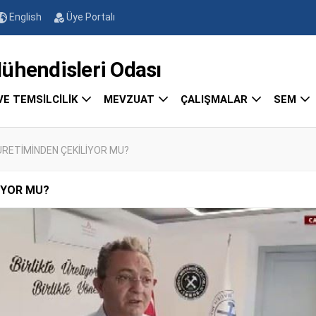
English
Üye Portalı
endisleri Odası
VE TEMSİLCİLİK
MEVZUAT
ÇALIŞMALAR
SEM
ÜRETİMİNDEN ÇEKİLİYOR MU?
İYOR MU?