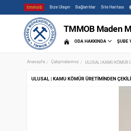
tmmob
Bize Ulaşın
Bağlantılar
Site Haritası
TMMOB Maden Müh
ODA HAKKINDA
ŞUBE 
Anasayfa
Çalışmalarımız
ULUSAL | KAMU KÖMÜR 
ULUSAL | KAMU KÖMÜR ÜRETİMİNDEN ÇEKİL