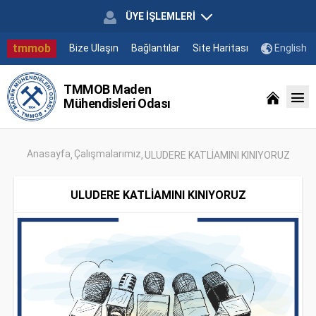
ÜYE İŞLEMLERİ
tmmob
Bize Ulaşın
Bağlantılar
Site Haritası
English
TMMOB Maden
Mühendisleri Odası
Anasayfa
Çalışmalarımız
ULUDERE KATLİAMINI KINIYORUZ
ULUDERE KATLİAMINI KINIYORUZ