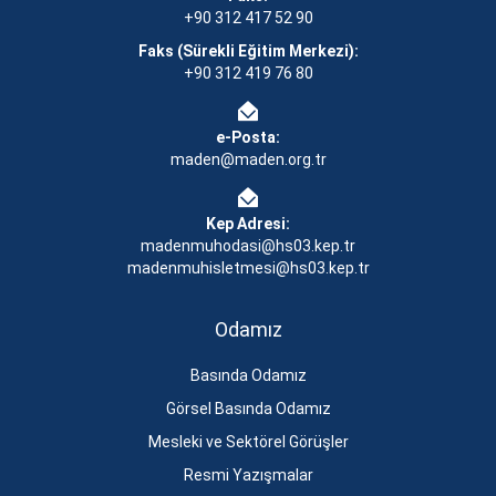
+90 312 417 52 90
Faks (Sürekli Eğitim Merkezi):
+90 312 419 76 80
e-Posta:
maden@maden.org.tr
Kep Adresi:
madenmuhodasi@hs03.kep.tr
madenmuhisletmesi@hs03.kep.tr
Odamız
Basında Odamız
Görsel Basında Odamız
Mesleki ve Sektörel Görüşler
Resmi Yazışmalar