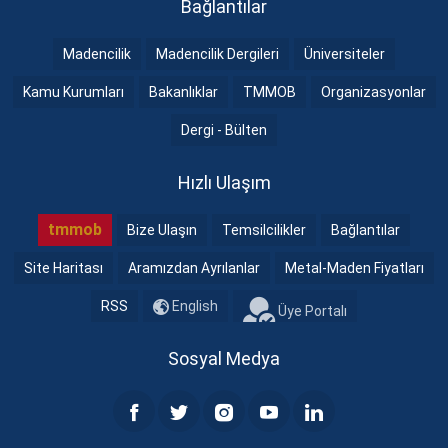
Bağlantılar
Madencilik
Madencilik Dergileri
Üniversiteler
Kamu Kurumları
Bakanlıklar
TMMOB
Organizasyonlar
Dergi - Bülten
Hızlı Ulaşım
tmmob
Bize Ulaşın
Temsilcilikler
Bağlantılar
Site Haritası
Aramızdan Ayrılanlar
Metal-Maden Fiyatları
RSS
English
Üye Portalı
Sosyal Medya