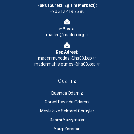
Faks (Sürekli Eğitim Merkezi):
+90 312 419 76 80
e-Posta:
maden@maden.org.tr
Kep Adresi:
madenmuhodasi@hs03.kep.tr
madenmuhisletmesi@hs03.kep.tr
Odamız
Basında Odamız
Görsel Basında Odamız
Mesleki ve Sektörel Görüşler
Resmi Yazışmalar
Yargı Kararları