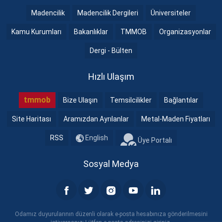
Madencilik
Madencilik Dergileri
Üniversiteler
Kamu Kurumları
Bakanlıklar
TMMOB
Organizasyonlar
Dergi - Bülten
Hızlı Ulaşım
tmmob
Bize Ulaşın
Temsilcilikler
Bağlantılar
Site Haritası
Aramızdan Ayrılanlar
Metal-Maden Fiyatları
RSS
English
Üye Portalı
Sosyal Medya
Odamız duyurularının düzenli olarak e-posta hesabınıza gönderilmesini