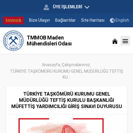
ÜYE İŞLEMLERİ
tmmob
Bize Ulaşın
Bağlantılar
Site Haritası
English
TMMOB Maden
Mühendisleri Odası
Anasayfa
Çalışmalarımız
TÜRKİYE TAŞKÖMÜRÜ KURUMU GENEL MÜDÜRLÜĞÜ TEFTİŞ
KU...
TÜRKİYE TAŞKÖMÜRÜ KURUMU GENEL
MÜDÜRLÜĞÜ TEFTİŞ KURULU BAŞKANLIĞI
MÜFETTİŞ YARDIMCILIĞI GİRİŞ SINAVI DUYURUSU