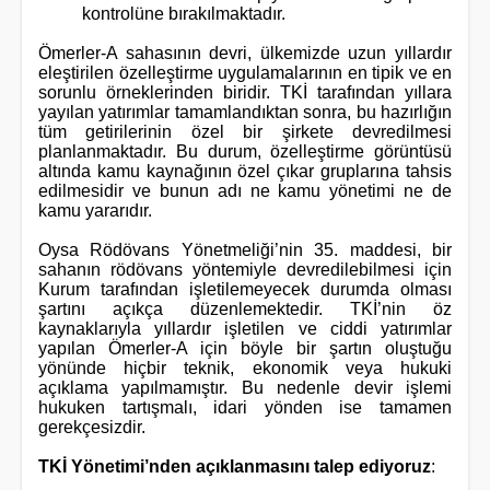
kontrolüne bırakılmaktadır.
Ömerler-A sahasının devri, ülkemizde uzun yıllardır
eleştirilen özelleştirme uygulamalarının en tipik ve en
sorunlu örneklerinden biridir. TKİ tarafından yıllara
yayılan yatırımlar tamamlandıktan sonra, bu hazırlığın
tüm getirilerinin özel bir şirkete devredilmesi
planlanmaktadır. Bu durum, özelleştirme görüntüsü
altında kamu kaynağının özel çıkar gruplarına tahsis
edilmesidir ve bunun adı ne kamu yönetimi ne de
kamu yararıdır.
Oysa Rödövans Yönetmeliği’nin 35. maddesi, bir
sahanın rödövans yöntemiyle devredilebilmesi için
Kurum tarafından işletilemeyecek durumda olması
şartını açıkça düzenlemektedir. TKİ’nin öz
kaynaklarıyla yıllardır işletilen ve ciddi yatırımlar
yapılan Ömerler-A için böyle bir şartın oluştuğu
yönünde hiçbir teknik, ekonomik veya hukuki
açıklama yapılmamıştır. Bu nedenle devir işlemi
hukuken tartışmalı, idari yönden ise tamamen
gerekçesizdir.
TKİ Yönetimi’nden açıklanmasını talep ediyoruz
: