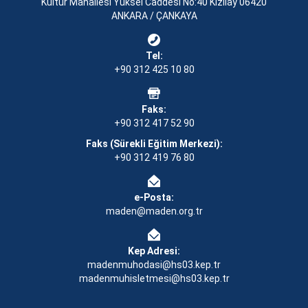
Kültür Mahallesi Yüksel Caddesi No:40 Kızılay 06420
ANKARA / ÇANKAYA
Tel:
+90 312 425 10 80
Faks:
+90 312 417 52 90
Faks (Sürekli Eğitim Merkezi):
+90 312 419 76 80
e-Posta:
maden@maden.org.tr
Kep Adresi:
madenmuhodasi@hs03.kep.tr
madenmuhisletmesi@hs03.kep.tr