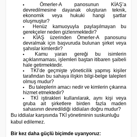
Ömerler-A panosunun KİAŞ’a
devredilmesine dayanak oluşturan teknik,
ekonomik veya hukuki hangi şartlar
oluşmuştur?
Henüz kamuoyuyla paylaşılmayan bu
gerekçeler neden gizlenmektedir?
KİAŞ üzerinden Ömerler-A panosunu
devralmak için başvuruda bulunan şirket veya
şahıslar kimlerdir?
Kamu yararı gereği bu isimlerin
açıklanmaması, işlemleri baştan itibaren şaibeli
hale getirmektedir.
TKİ’de geçmişte yöneticilik yapmış kişiler
tarafından bu sahaya ilişkin bilgi-belge talepleri
olmuş mudur?
Bu taleplerin amacı nedir ve kimlerin çıkarına
hizmet etmektedir?
TKİ iştirakleri kullanılarak, aynı kişi veya
gruba ait şirketlere birden fazla maden
sahasının devredildiği iddiaları doğru mudur?
Bu iddialar karşısında TKİ yönetiminin suskunluğu
kabul edilemez.
Bir kez daha güçlü biçimde uyarıyoruz: