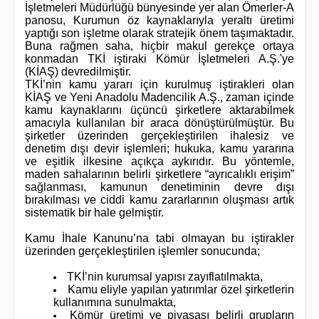
İşletmeleri Müdürlüğü bünyesinde yer alan Ömerler-A
panosu, Kurumun öz kaynaklarıyla yeraltı üretimi
yaptığı son işletme olarak stratejik önem taşımaktadır.
Buna rağmen saha, hiçbir makul gerekçe ortaya
konmadan TKİ iştiraki Kömür İşletmeleri A.Ş.'ye
(KİAŞ) devredilmiştir.
TKİ’nin kamu yararı için kurulmuş iştirakleri olan
KİAŞ ve Yeni Anadolu Madencilik A.Ş., zaman içinde
kamu kaynaklarını üçüncü şirketlere aktarabilmek
amacıyla kullanılan bir araca dönüştürülmüştür. Bu
şirketler üzerinden gerçekleştirilen ihalesiz ve
denetim dışı devir işlemleri; hukuka, kamu yararına
ve eşitlik ilkesine açıkça aykırıdır. Bu yöntemle,
maden sahalarının belirli şirketlere “ayrıcalıklı erişim”
sağlanması, kamunun denetiminin devre dışı
bırakılması ve ciddi kamu zararlarının oluşması artık
sistematik bir hale gelmiştir.
Kamu İhale Kanunu’na tabi olmayan bu iştirakler
üzerinden gerçekleştirilen işlemler sonucunda;
TKİ’nin kurumsal yapısı zayıflatılmakta,
Kamu eliyle yapılan yatırımlar özel şirketlerin
kullanımına sunulmakta,
Kömür üretimi ve piyasası belirli grupların