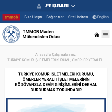
ÜYE İŞLEMLERİ
tmmob
Bize Ulaşın
Bağlantılar
Site Haritası
English
TMMOB Maden
Mühendisleri Odası
Anasayfa
Çalışmalarımız
TÜRKİYE KÖMÜR İŞLETMELERİ KURUMU, ÖMERLER YERALTI ...
TÜRKİYE KÖMÜR İŞLETMELERİ KURUMU,
ÖMERLER YERALTI İŞLETMELERİNİN
RÖDÖVANSLA DEVİR GİRİŞİMLERİNİ DERHAL
DURDURMAK ZORUNDADIR