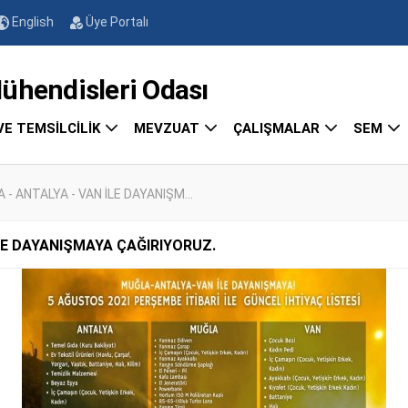
English
Üye Portalı
endisleri Odası
VE TEMSİLCİLİK
MEVZUAT
ÇALIŞMALAR
SEM
- ANTALYA - VAN İLE DAYANIŞM...
İLE DAYANIŞMAYA ÇAĞIRIYORUZ.