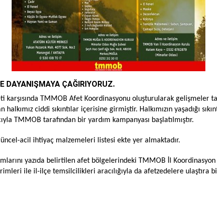
İLE DAYANIŞMAYA ÇAĞIRIYORUZ.
eti karşısında TMMOB Afet Koordinasyonu oluşturularak gelişmeler ta
halkımız ciddi sıkıntılar içerisine girmiştir. Halkımızın yaşadığı sıkınt
ıyla TMMOB tarafından bir yardım kampanyası başlatılmıştır.
ncel-acil ihtiyaç malzemeleri listesi ekte yer almaktadır.
larını yazıda belirtilen afet bölgelerindeki TMMOB İl Koordinasyon
eri ile il-ilçe temsilcilikleri aracılığıyla da afetzedelere ulaştıra bil