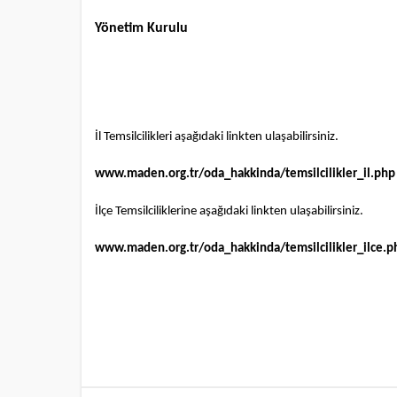
Yönetim Kurulu
İl Temsilcilikleri aşağıdaki linkten ulaşabilirsiniz.
www.maden.org.tr/oda_hakkinda/temsilcilikler_il.php
İlçe Temsilciliklerine aşağıdaki linkten ulaşabilirsiniz.
www.maden.org.tr/oda_hakkinda/temsilcilikler_ilce.p