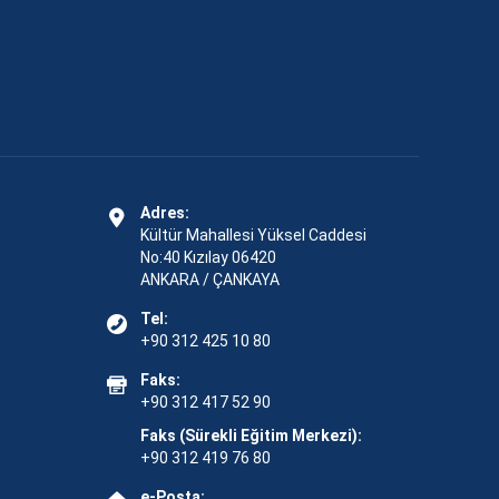
Adres:
Kültür Mahallesi Yüksel Caddesi
No:40 Kızılay 06420
ANKARA / ÇANKAYA
Tel:
+90 312 425 10 80
Faks:
+90 312 417 52 90
Faks (Sürekli Eğitim Merkezi):
+90 312 419 76 80
e-Posta: