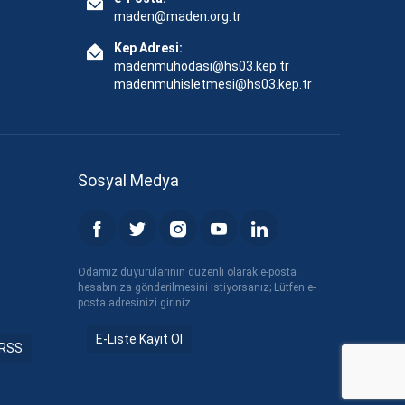
maden@maden.org.tr
Kep Adresi:
madenmuhodasi@hs03.kep.tr
madenmuhisletmesi@hs03.kep.tr
Sosyal Medya
Odamız duyurularının düzenli olarak e-posta
hesabınıza gönderilmesini istiyorsanız; Lütfen e-
posta adresinizi giriniz.
E-Liste Kayıt Ol
RSS