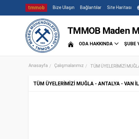
tmmob
Bize Ulaşın
Bağlantılar
Site Haritası
TMMOB Maden Müh
ODA HAKKINDA
ŞUBE 
Anasayfa
Çalışmalarımız
TÜM ÜYELERİMİZİ MUĞLA 
TÜM ÜYELERİMİZİ MUĞLA - ANTALYA - VAN 