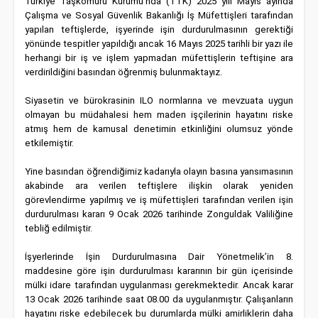
Türkiye Taşkömürü Kurumu’nda (TTK) 2025 yılı Mayıs ayında
Çalışma ve Sosyal Güvenlik Bakanlığı İş Müfettişleri tarafından
yapılan teftişlerde, işyerinde işin durdurulmasının gerektiği
yönünde tespitler yapıldığı ancak 16 Mayıs 2025 tarihli bir yazı ile
herhangi bir iş ve işlem yapmadan müfettişlerin teftişine ara
verdirildiğini basından öğrenmiş bulunmaktayız.
Siyasetin ve bürokrasinin ILO normlarına ve mevzuata uygun
olmayan bu müdahalesi hem maden işçilerinin hayatını riske
atmış hem de kamusal denetimin etkinliğini olumsuz yönde
etkilemiştir.
Yine basından öğrendiğimiz kadarıyla olayın basına yansımasının
akabinde ara verilen teftişlere ilişkin olarak yeniden
görevlendirme yapılmış ve iş müfettişleri tarafından verilen işin
durdurulması kararı 9 Ocak 2026 tarihinde Zonguldak Valiliğine
tebliğ edilmiştir.
İşyerlerinde İşin Durdurulmasına Dair
Yönetmelik’in 8.
maddesine göre işin durdurulması kararının bir gün içerisinde
mülki idare tarafından uygulanması gerekmektedir. Ancak karar
13 Ocak 2026 tarihinde saat 08.00 da uygulanmıştır. Çalışanların
hayatını riske edebilecek bu durumlarda mülki amirliklerin daha