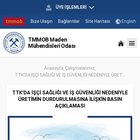
ÜYE İŞLEMLERİ
tmmob
Bize Ulaşın
Bağlantılar
Site Haritası
English
TMMOB Maden
Mühendisleri Odası
Anasayfa
Çalışmalarımız
TTK’DA İŞÇİ SAĞLIĞI VE İŞ GÜVENLİĞİ NEDENİYLE ÜRET...
TTK’DA İŞÇİ SAĞLIĞI VE İŞ GÜVENLİĞİ NEDENİYLE
ÜRETİMİN DURDURULMASINA İLİŞKİN BASIN
AÇIKLAMASI