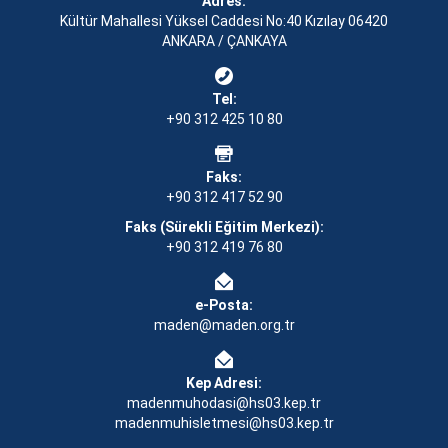
Adres:
Kültür Mahallesi Yüksel Caddesi No:40 Kızılay 06420
ANKARA / ÇANKAYA
Tel:
+90 312 425 10 80
Faks:
+90 312 417 52 90
Faks (Sürekli Eğitim Merkezi):
+90 312 419 76 80
e-Posta:
maden@maden.org.tr
Kep Adresi:
madenmuhodasi@hs03.kep.tr
madenmuhisletmesi@hs03.kep.tr