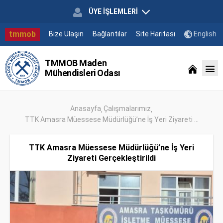
ÜYE İŞLEMLERİ
tmmob
Bize Ulaşın
Bağlantılar
Site Haritası
English
TMMOB Maden
Mühendisleri Odası
Anasayfa
Çalışmalarımız
TTK Amasra Müessese Müdürlüğü’ne İş Yeri Ziyareti ...
TTK Amasra Müessese Müdürlüğü’ne İş Yeri
Ziyareti Gerçekleştirildi