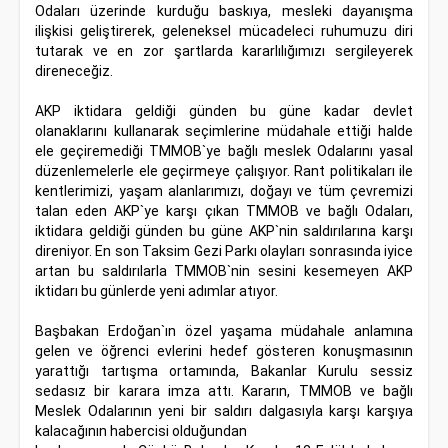
Odaları üzerinde kurduğu baskıya, mesleki dayanışma
ilişkisi geliştirerek, geleneksel mücadeleci ruhumuzu diri
tutarak ve en zor şartlarda kararlılığımızı sergileyerek
direneceğiz.
AKP iktidara geldiği günden bu güne kadar devlet
olanaklarını kullanarak seçimlerine müdahale ettiği halde
ele geçiremediği TMMOB`ye bağlı meslek Odalarını yasal
düzenlemelerle ele geçirmeye çalışıyor. Rant politikaları ile
kentlerimizi, yaşam alanlarımızı, doğayı ve tüm çevremizi
talan eden AKP`ye karşı çıkan TMMOB ve bağlı Odaları,
iktidara geldiği günden bu güne AKP`nin saldırılarına karşı
direniyor. En son Taksim Gezi Parkı olayları sonrasında iyice
artan bu saldırılarla TMMOB`nin sesini kesemeyen AKP
iktidarı bu günlerde yeni adımlar atıyor.
Başbakan Erdoğan`ın özel yaşama müdahale anlamına
gelen ve öğrenci evlerini hedef gösteren konuşmasının
yarattığı tartışma ortamında, Bakanlar Kurulu sessiz
sedasız bir karara imza attı. Kararın, TMMOB ve bağlı
Meslek Odalarının yeni bir saldırı dalgasıyla karşı karşıya
kalacağının habercisi olduğundan