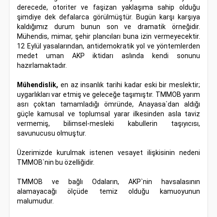
derecede, otoriter ve faşizan yaklaşıma sahip olduğu
şimdiye dek defalarca görülmüştür. Bugün karşı karşıya
kaldığımız durum bunun son ve dramatik örneğidir.
Mühendis, mimar, şehir plancıları buna izin vermeyecektir.
12 Eylül yasalarından, antidemokratik yol ve yöntemlerden
medet uman AKP iktidarı aslında kendi sonunu
hazırlamaktadır.
Mühendislik,
en az insanlık tarihi kadar eski bir meslektir;
uygarlıkları var etmiş ve geleceğe taşımıştır. TMMOB yarım
asrı çoktan tamamladığı ömründe, Anayasa`dan aldığı
güçle kamusal ve toplumsal yarar ilkesinden asla taviz
vermemiş, bilimsel-mesleki kabullerin taşıyıcısı,
savunucusu olmuştur.
Üzerimizde kurulmak istenen vesayet ilişkisinin nedeni
TMMOB`nin bu özelliğidir.
TMMOB ve bağlı Odaların, AKP`nin havsalasının
alamayacağı ölçüde temiz olduğu kamuoyunun
malumudur.