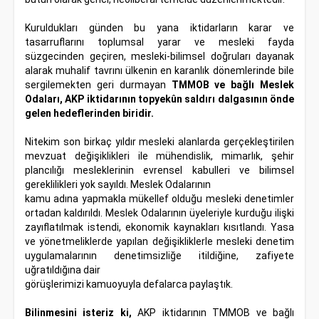
Kuruldukları günden bu yana iktidarların karar ve
tasarruflarını toplumsal yarar ve mesleki fayda
süzgecinden geçiren, mesleki-bilimsel doğruları dayanak
alarak muhalif tavrını ülkenin en karanlık dönemlerinde bile
sergilemekten geri durmayan
TMMOB ve bağlı Meslek
Odaları, AKP iktidarının topyekûn saldırı dalgasının önde
gelen hedeflerinden biridir.
Nitekim son birkaç yıldır mesleki alanlarda gerçekleştirilen
mevzuat değişiklikleri ile mühendislik, mimarlık, şehir
plancılığı mesleklerinin evrensel kabulleri ve bilimsel
gereklilikleri yok sayıldı. Meslek Odalarının
kamu adına yapmakla mükellef olduğu mesleki denetimler
ortadan kaldırıldı. Meslek Odalarının üyeleriyle kurduğu ilişki
zayıflatılmak istendi, ekonomik kaynakları kısıtlandı. Yasa
ve yönetmeliklerde yapılan değişikliklerle mesleki denetim
uygulamalarının denetimsizliğe itildiğine, zafiyete
uğratıldığına dair
görüşlerimizi kamuoyuyla defalarca paylaştık.
Bilinmesini isteriz ki,
AKP iktidarının TMMOB ve bağlı