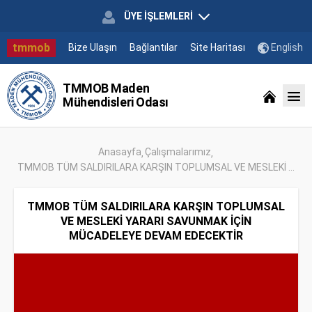
ÜYE İŞLEMLERİ
tmmob
Bize Ulaşın
Bağlantılar
Site Haritası
English
TMMOB Maden
Mühendisleri Odası
Anasayfa
Çalışmalarımız
TMMOB TÜM SALDIRILARA KARŞIN TOPLUMSAL VE MESLEKİ ...
TMMOB TÜM SALDIRILARA KARŞIN TOPLUMSAL
VE MESLEKİ YARARI SAVUNMAK İÇİN
MÜCADELEYE DEVAM EDECEKTİR