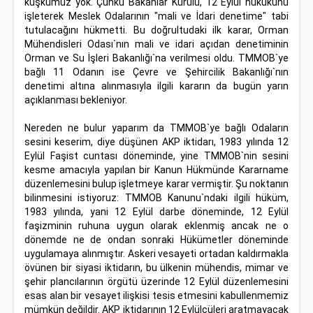
kuşkumuz yok. Çünkü Bakanlar Kurulu, 12 Eylül hukukunu
işleterek Meslek Odalarının "mali ve İdari denetime" tabi
tutulacağını hükmetti. Bu doğrultudaki ilk karar, Orman
Mühendisleri Odası`nın mali ve idari açıdan denetiminin
Orman ve Su İşleri Bakanlığı`na verilmesi oldu. TMMOB`ye
bağlı 11 Odanın ise Çevre ve Şehircilik Bakanlığı`nın
denetimi altına alınmasıyla ilgili kararın da bugün yarın
açıklanması bekleniyor.
Nereden ne bulur yaparım da TMMOB`ye bağlı Odaların
sesini keserim, diye düşünen AKP iktidarı, 1983 yılında 12
Eylül Faşist cuntası döneminde, yine TMMOB`nin sesini
kesme amacıyla yapılan bir Kanun Hükmünde Kararname
düzenlemesini bulup işletmeye karar vermiştir. Şu noktanın
bilinmesini istiyoruz: TMMOB Kanunu`ndaki ilgili hüküm,
1983 yılında, yani 12 Eylül darbe döneminde, 12 Eylül
faşizminin ruhuna uygun olarak eklenmiş ancak ne o
dönemde ne de ondan sonraki Hükümetler döneminde
uygulamaya alınmıştır. Askeri vesayeti ortadan kaldırmakla
övünen bir siyasi iktidarın, bu ülkenin mühendis, mimar ve
şehir plancılarının örgütü üzerinde 12 Eylül düzenlemesini
esas alan bir vesayet ilişkisi tesis etmesini kabullenmemiz
mümkün değildir. AKP iktidarının 12 Eylülcüleri aratmayacak