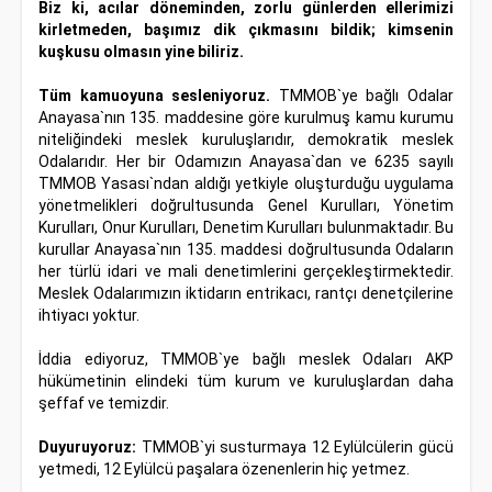
Biz ki, acılar döneminden, zorlu günlerden ellerimizi
kirletmeden, başımız dik çıkmasını bildik; kimsenin
kuşkusu olmasın yine biliriz.
Tüm kamuoyuna sesleniyoruz.
TMMOB`ye bağlı Odalar
Anayasa`nın 135. maddesine göre kurulmuş kamu kurumu
niteliğindeki meslek kuruluşlarıdır, demokratik meslek
Odalarıdır. Her bir Odamızın Anayasa`dan ve 6235 sayılı
TMMOB Yasası`ndan aldığı yetkiyle oluşturduğu uygulama
yönetmelikleri doğrultusunda Genel Kurulları, Yönetim
Kurulları, Onur Kurulları, Denetim Kurulları bulunmaktadır. Bu
kurullar Anayasa`nın 135. maddesi doğrultusunda Odaların
her türlü idari ve mali denetimlerini gerçekleştirmektedir.
Meslek Odalarımızın iktidarın entrikacı, rantçı denetçilerine
ihtiyacı yoktur.
İddia ediyoruz, TMMOB`ye bağlı meslek Odaları AKP
hükümetinin elindeki tüm kurum ve kuruluşlardan daha
şeffaf ve temizdir.
Duyuruyoruz:
TMMOB`yi susturmaya 12 Eylülcülerin gücü
yetmedi, 12 Eylülcü paşalara özenenlerin hiç yetmez.