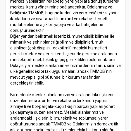
merkezi yapılardan rekabetçi yerel yapılara dönüştürülerek
merkezi kamu yönetimine bağlanacaktır. Odalarımız ve
Birliğimiz TMMOB, bugüne kadar izin vermediğimiz siyasi
iktidarların ve siyasi partilerin rant ve rekabet temelli
müdahalelerine açık bir yapıya ve arka bahçelerine
dönüştürülecektir.
Diğer yandan belirtmek isteriz ki, mühendislik bilimleri ile
mimarlık ve şehir plancılığı bilim ve disiplinleri, multi
disipliner (çok disiplinli-çokbilimli) mesleki hizmetleri
gerektirmekte ve gerek kendi içlerinde gerekse aralarında
mesleki, bilimsel, teknik geçiş gereklilikleri bulunmaktadır.
Dolayısıyla meslek alanlarının ve hizmetlerinin tarifi, sınırı ve
ülke genelindeki ortak uygulamaları, ancak TMMOB`nin
mevcut yapısı gibi bütünsel bir kurum tarafından
gerçekleştirilebilir.
Bu nedenle meslek alanlarımızın ve aralarındaki ilişkilerin
düzenlenmesi otoriter ve rekabetçi bir kanun yapma
zihniyeti ve böl-parçala-küçült-aşırı parçalı yapıları yönet
yaklaşımıyla düzenlenemez. Meslek alanlarımız ve
aralarındaki ilişkilerin, bilim, teknik ve toplumsal yarar
doğrultusunda ancak TMMOB ve Odalarımızın demokratik
işleyişi içinde belirlenebilir, düzenlenebilir bir konu olduğu