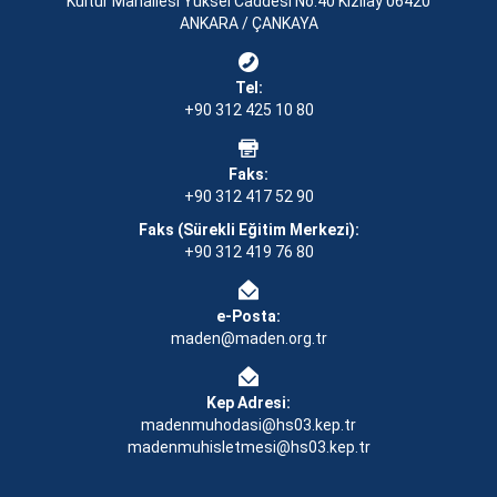
Kültür Mahallesi Yüksel Caddesi No:40 Kızılay 06420
ANKARA / ÇANKAYA
Tel:
+90 312 425 10 80
Faks:
+90 312 417 52 90
Faks (Sürekli Eğitim Merkezi):
+90 312 419 76 80
e-Posta:
maden@maden.org.tr
Kep Adresi:
madenmuhodasi@hs03.kep.tr
madenmuhisletmesi@hs03.kep.tr