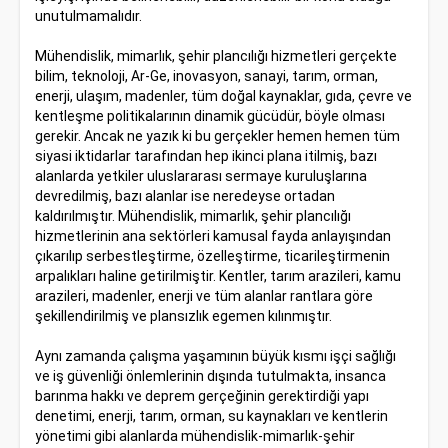
unutulmamalıdır.
Mühendislik, mimarlık, şehir plancılığı hizmetleri gerçekte
bilim, teknoloji, Ar-Ge, inovasyon, sanayi, tarım, orman,
enerji, ulaşım, madenler, tüm doğal kaynaklar, gıda, çevre ve
kentleşme politikalarının dinamik gücüdür, böyle olması
gerekir. Ancak ne yazık ki bu gerçekler hemen hemen tüm
siyasi iktidarlar tarafından hep ikinci plana itilmiş, bazı
alanlarda yetkiler uluslararası sermaye kuruluşlarına
devredilmiş, bazı alanlar ise neredeyse ortadan
kaldırılmıştır. Mühendislik, mimarlık, şehir plancılığı
hizmetlerinin ana sektörleri kamusal fayda anlayışından
çıkarılıp serbestleştirme, özelleştirme, ticarileştirmenin
arpalıkları haline getirilmiştir. Kentler, tarım arazileri, kamu
arazileri, madenler, enerji ve tüm alanlar rantlara göre
şekillendirilmiş ve plansızlık egemen kılınmıştır.
Aynı zamanda çalışma yaşamının büyük kısmı işçi sağlığı
ve iş güvenliği önlemlerinin dışında tutulmakta, insanca
barınma hakkı ve deprem gerçeğinin gerektirdiği yapı
denetimi, enerji, tarım, orman, su kaynakları ve kentlerin
yönetimi gibi alanlarda mühendislik-mimarlık-şehir