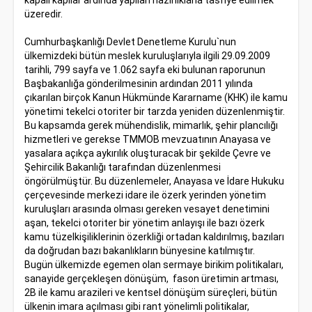
kapalı kapılar ardında yapılan hazırlıklarla tasfiye edilmek
üzeredir.
Cumhurbaşkanlığı Devlet Denetleme Kurulu`nun
ülkemizdeki bütün meslek kuruluşlarıyla ilgili 29.09.2009
tarihli, 799 sayfa ve 1.062 sayfa eki bulunan raporunun
Başbakanlığa gönderilmesinin ardından 2011 yılında
çıkarılan birçok Kanun Hükmünde Kararname (KHK) ile kamu
yönetimi tekelci otoriter bir tarzda yeniden düzenlenmiştir.
Bu kapsamda gerek mühendislik, mimarlık, şehir plancılığı
hizmetleri ve gerekse TMMOB mevzuatının Anayasa ve
yasalara açıkça aykırılık oluşturacak bir şekilde Çevre ve
Şehircilik Bakanlığı tarafından düzenlenmesi
öngörülmüştür. Bu düzenlemeler, Anayasa ve İdare Hukuku
çerçevesinde merkezi idare ile özerk yerinden yönetim
kuruluşları arasında olması gereken vesayet denetimini
aşan, tekelci otoriter bir yönetim anlayışı ile bazı özerk
kamu tüzelkişiliklerinin özerkliği ortadan kaldırılmış, bazıları
da doğrudan bazı bakanlıkların bünyesine katılmıştır.
Bugün ülkemizde egemen olan sermaye birikim politikaları,
sanayide gerçekleşen dönüşüm, fason üretimin artması,
2B ile kamu arazileri ve kentsel dönüşüm süreçleri, bütün
ülkenin imara açılması gibi rant yönelimli politikalar,