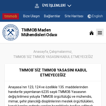
ÜYE İŞLEMLERİ
tmmob
Bize Ulaşın
Bağlantılar
Site Haritası
English
TMMOB Maden
Mühendisleri Odası
Anasayfa
Çalışmalarımız
TMMOB`SİZ TMMOB YASASINI KABUL ETMEYECEĞİZ
TMMOB`SİZ TMMOB YASASINI KABUL
ETMEYECEĞİZ
Anayasa`nın 123, 124 ve özellikle 135. maddelerinden
hareketle yayımlanan 6235 sayılı TMMOB Yasasının
değiştirilmesi yoluyla TMMOB örgütlülüğü ve mühendis,
mimar, şehir plancılığı disiplinlerinin meslek örgütlülükleri,