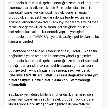
mühendislik, mimarlık, şehir plancılığı hizmetlerini doğrudan
olumsuz olarak etkilemektedir. Bu meslek disiplinleri ile
kamusal hizmet ve kamusal mesleki denetim esaslı
örgütlülüklerinin, şekli yapılara dönüştürülerek tasfiye
edilmesi amaçlanmaktadır. Kamuoyuna tarafsız ve bilimsel
temellerle gerçeklikleri aktaran; gerektiğinde etkin bir
biçimde hukuk yolunu kullanarak yapılan yanlışlarla
mücadele eden TMMOB`ye yönelik tasfiye politikaları da bu
kapsam içindedir.
Bu noktada öncelikle belirtmek isteriz ki, TMMOB Yasasını
değiştirme ya da ortadan kaldırmaya yönelik girişimler
mühendislik, mimarlık, şehir plancılığı hizmetlerini kamusal
niteliğinden arındırarak rant politikalarına açma amacını
gütmektedir. Ayrıca
hazırlanış süreci, şekli ve içerik
itibarıyla TMMOB`siz TMMOB Yasası değişikliklerini yüz
binlerce üyemizin ve bizlerin asla kabul etmeyeceği
bilinmelidir.
Yapılacak yeni değişikliklerle mühendislik, mimarlık, şehir
plancılığı hizmetleri ve ilgili meslek örgütleri, böl-parçala-
küçült-yönet-etkisizleştir yaklaşımıyla demokratik ve