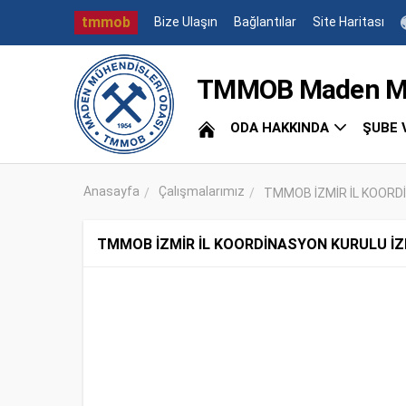
tmmob
Bize Ulaşın
Bağlantılar
Site Haritası
TMMOB Maden Müh
ODA HAKKINDA
ŞUBE 
Anasayfa
Çalışmalarımız
TMMOB İZMİR İL KOORDİ
TMMOB İZMİR İL KOORDİNASYON KURULU İZ