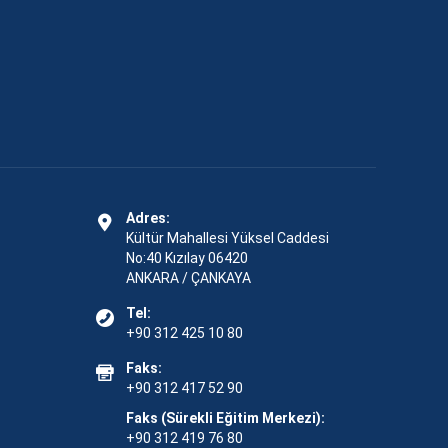
Adres:
Kültür Mahallesi Yüksel Caddesi
No:40 Kızılay 06420
ANKARA / ÇANKAYA
Tel:
+90 312 425 10 80
Faks:
+90 312 417 52 90
Faks (Sürekli Eğitim Merkezi):
+90 312 419 76 80