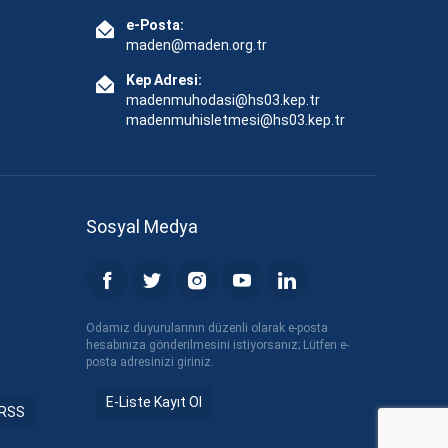
e-Posta:
maden@maden.org.tr
Kep Adresi:
madenmuhodasi@hs03.kep.tr
madenmuhisletmesi@hs03.kep.tr
Sosyal Medya
Odamız duyurularının düzenli olarak e-posta
hesabınıza gönderilmesini istiyorsanız; Lütfen e-
posta adresinizi giriniz.
E-Liste Kayıt Ol
RSS