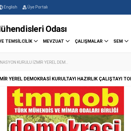
English
Üye Portalı
endisleri Odası
VE TEMSİLCİLİK
MEVZUAT
ÇALIŞMALAR
SEM
NASYON KURULU İZMİR YEREL DEM...
MİR YEREL DEMOKRASİ KURULTAYI HAZIRLIK ÇALIŞTAYI T