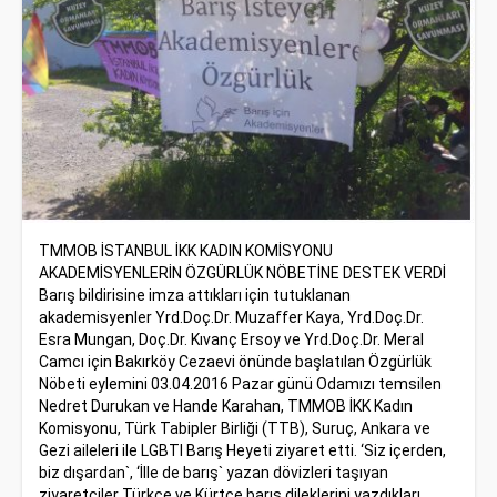
TMMOB İSTANBUL İKK KADIN KOMİSYONU
AKADEMİSYENLERİN ÖZGÜRLÜK NÖBETİNE DESTEK VERDİ
Barış bildirisine imza attıkları için tutuklanan
akademisyenler Yrd.Doç.Dr. Muzaffer Kaya, Yrd.Doç.Dr.
Esra Mungan, Doç.Dr. Kıvanç Ersoy ve Yrd.Doç.Dr. Meral
Camcı için Bakırköy Cezaevi önünde başlatılan Özgürlük
Nöbeti eylemini 03.04.2016 Pazar günü Odamızı temsilen
Nedret Durukan ve Hande Karahan, TMMOB İKK Kadın
Komisyonu, Türk Tabipler Birliği (TTB), Suruç, Ankara ve
Gezi aileleri ile LGBTI Barış Heyeti ziyaret etti. ‘Siz içerden,
biz dışardan`, ‘İlle de barış` yazan dövizleri taşıyan
ziyaretçiler Türkçe ve Kürtçe barış dileklerini yazdıkları