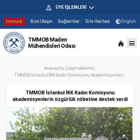
ÜYE İŞLEMLERİ
tmmob
Bize Ulaşın
Bağlantılar
Site Haritası
English
TMMOB Maden
Mühendisleri Odası
Anasayfa
Çalışmalarımız
TMMOB İstanbul İKK Kadın Komisyonu akademisyenleri...
TMMOB İstanbul İKK Kadın Komisyonu
akademisyenlerin özgürlük nöbetine destek verdi