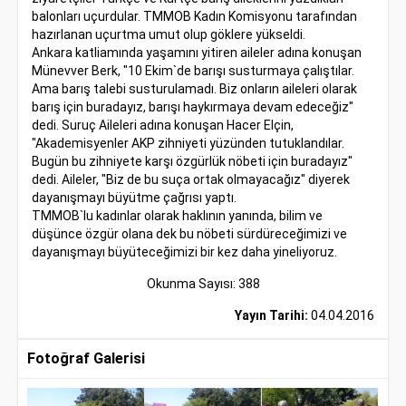
balonları uçurdular. TMMOB Kadın Komisyonu tarafından
hazırlanan uçurtma umut olup göklere yükseldi.
Ankara katliamında yaşamını yitiren aileler adına konuşan
Münevver Berk, "10 Ekim`de barışı susturmaya çalıştılar.
Ama barış talebi susturulamadı. Biz onların aileleri olarak
barış için buradayız, barışı haykırmaya devam edeceğiz"
dedi. Suruç Aileleri adına konuşan Hacer Elçin,
"Akademisyenler AKP zihniyeti yüzünden tutuklandılar.
Bugün bu zihniyete karşı özgürlük nöbeti için buradayız"
dedi. Aileler, "Biz de bu suça ortak olmayacağız" diyerek
dayanışmayı büyütme çağrısı yaptı.
TMMOB`lu kadınlar olarak haklının yanında, bilim ve
düşünce özgür olana dek bu nöbeti sürdüreceğimizi ve
dayanışmayı büyüteceğimizi bir kez daha yineliyoruz.
Okunma Sayısı: 388
Yayın Tarihi:
04.04.2016
Fotoğraf Galerisi