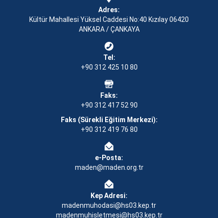
Adres:
Kültür Mahallesi Yüksel Caddesi No:40 Kızılay 06420
ANKARA / ÇANKAYA
Tel:
+90 312 425 10 80
Faks:
+90 312 417 52 90
Faks (Sürekli Eğitim Merkezi):
+90 312 419 76 80
e-Posta:
maden@maden.org.tr
Kep Adresi:
madenmuhodasi@hs03.kep.tr
madenmuhisletmesi@hs03.kep.tr