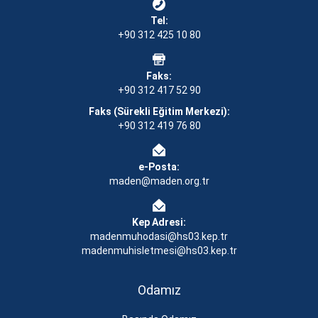
Tel:
+90 312 425 10 80
Faks:
+90 312 417 52 90
Faks (Sürekli Eğitim Merkezi):
+90 312 419 76 80
e-Posta:
maden@maden.org.tr
Kep Adresi:
madenmuhodasi@hs03.kep.tr
madenmuhisletmesi@hs03.kep.tr
Odamız