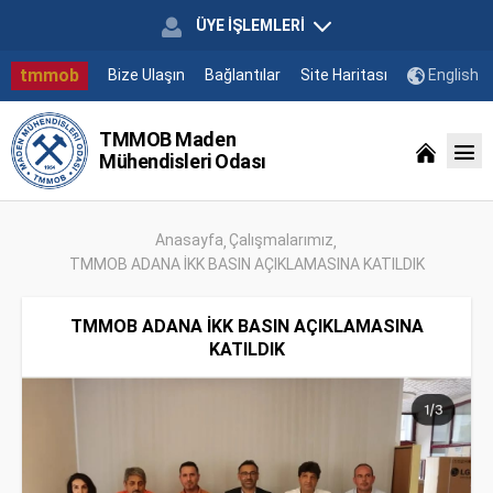
ÜYE İŞLEMLERİ
tmmob
Bize Ulaşın
Bağlantılar
Site Haritası
English
TMMOB Maden
Mühendisleri Odası
Anasayfa
Çalışmalarımız
TMMOB ADANA İKK BASIN AÇIKLAMASINA KATILDIK
TMMOB ADANA İKK BASIN AÇIKLAMASINA
KATILDIK