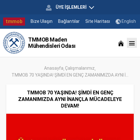
ÜYE İŞLEMLERİ
tmmob
Bize Ulaşın
Bağlantılar
Site Haritası
English
TMMOB Maden
Mühendisleri Odası
Anasayfa
Çalışmalarımız
TMMOB 70 YAŞINDA! ŞİMDİ EN GENÇ ZAMANIMIZDA AYNI İ...
TMMOB 70 YAŞINDA! ŞİMDİ EN GENÇ
ZAMANIMIZDA AYNI İNANÇLA MÜCADELEYE
DEVAM!