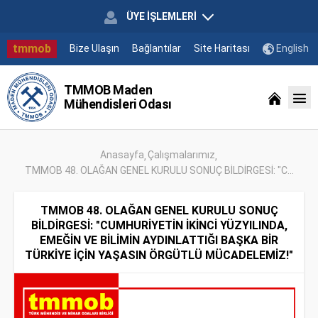
ÜYE İŞLEMLERİ
tmmob
Bize Ulaşın
Bağlantılar
Site Haritası
English
TMMOB Maden
Mühendisleri Odası
Anasayfa
Çalışmalarımız
TMMOB 48. OLAĞAN GENEL KURULU SONUÇ BİLDİRGESİ: "C...
TMMOB 48. OLAĞAN GENEL KURULU SONUÇ
BİLDİRGESİ: "CUMHURİYETİN İKİNCİ YÜZYILINDA,
EMEĞİN VE BİLİMİN AYDINLATTIĞI BAŞKA BİR
TÜRKİYE İÇİN YAŞASIN ÖRGÜTLÜ MÜCADELEMİZ!"