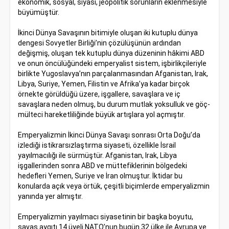
ekonomik, sosyal, siyasi, jeopolitik sorunların eklenmesiyle
büyümüştür.
İkinci Dünya Savaşının bitimiyle oluşan iki kutuplu dünya
dengesi Sovyetler Birliği’nin çözülüşünün ardından
değişmiş, oluşan tek kutuplu dünya düzeninin hâkimi ABD
ve onun öncülüğündeki emperyalist sistem, işbirlikçileriyle
birlikte Yugoslavya’nın parçalanmasından Afganistan, Irak,
Libya, Suriye, Yemen, Filistin ve Afrika’ya kadar birçok
örnekte görüldüğü üzere, işgallere, savaşlara ve iç
savaşlara neden olmuş, bu durum mutlak yoksulluk ve göç-
mülteci hareketliliğinde büyük artışlara yol açmıştır.
Emperyalizmin İkinci Dünya Savaşı sonrası Orta Doğu’da
izlediği istikrarsızlaştırma siyaseti, özellikle İsrail
yayılmacılığı ile sürmüştür. Afganistan, Irak, Libya
işgallerinden sonra ABD ve müttefiklerinin bölgedeki
hedefleri Yemen, Suriye ve İran olmuştur. İktidar bu
konularda açık veya örtük, çeşitli biçimlerde emperyalizmin
yanında yer almıştır.
Emperyalizmin yayılmacı siyasetinin bir başka boyutu,
savaş aygıtı 14 üyeli NATO’nun bugün 32 ülke ile Avrupa ve