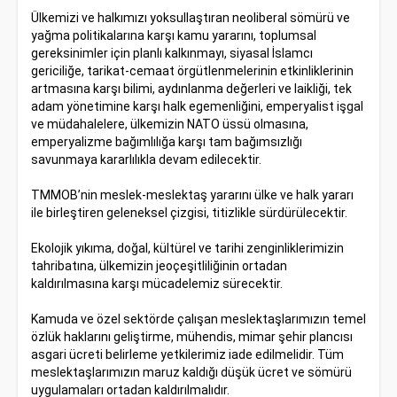
Ülkemizi ve halkımızı yoksullaştıran neoliberal sömürü ve
yağma politikalarına karşı kamu yararını, toplumsal
gereksinimler için planlı kalkınmayı, siyasal İslamcı
gericiliğe, tarikat-cemaat örgütlenmelerinin etkinliklerinin
artmasına karşı bilimi, aydınlanma değerleri ve laikliği, tek
adam yönetimine karşı halk egemenliğini, emperyalist işgal
ve müdahalelere, ülkemizin NATO üssü olmasına,
emperyalizme bağımlılığa karşı tam bağımsızlığı
savunmaya kararlılıkla devam edilecektir.
TMMOB’nin meslek-meslektaş yararını ülke ve halk yararı
ile birleştiren geleneksel çizgisi, titizlikle sürdürülecektir.
Ekolojik yıkıma, doğal, kültürel ve tarihi zenginliklerimizin
tahribatına, ülkemizin jeoçeşitliliğinin ortadan
kaldırılmasına karşı mücadelemiz sürecektir.
Kamuda ve özel sektörde çalışan meslektaşlarımızın temel
özlük haklarını geliştirme, mühendis, mimar şehir plancısı
asgari ücreti belirleme yetkilerimiz iade edilmelidir. Tüm
meslektaşlarımızın maruz kaldığı düşük ücret ve sömürü
uygulamaları ortadan kaldırılmalıdır.