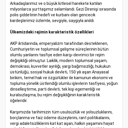
Arkadaşlarımız ve o büyük kitlesel harekete katılan
milyonlarca yurttaşımız selamlandı. Gezi Direnişi sırasında
polis şiddetinin hedefi ve kurbanı olan gencecik
kardeşlerimiz özlemle, sevgiyle, saygıyla anıldı.
Ülkemizdeki rejimin karakteristik özellikleri
AKP iktidarında, emperyalizm tarafından desteklenen,
Cumhuriyetin ve toplumsal gelişme süreçlerinin bütün
olumlu yanlarını tasfiye eden karşı-devrimci bir rejim
değişikliği olmuştur. Laiklik, modern toplumsal yaşam,
demokrasi, kuvvetler ayrılığı, yargı bağımsızlığı, hukukun
üstünlüğü, sosyal hukuk devleti, 150 yılı aşan Anayasal
birikim, temel hak ve özgürlükler ile kamunun ekonomi ve
topluma yönelik üstlendiği olumlu işlevlerin tasfiyesi, yoğun
dinselleştirme, parti devleti, tek kişi egemenliği ve
kuralsızlaşma, bu rejim değişikliğinin karakteristik
öğeleridir.
Karşımızda tarihimizin tüm usulsüzlük ve yolsuzluklarını,
borçlanma ve faiz ödeme düzeylerini, rant politikalarını,
vergi adaletsizliklerini kat kat aşan, halkın yaşamını hayat