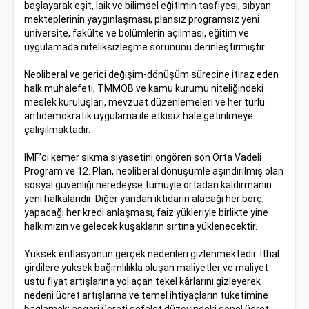
başlayarak eşit, laik ve bilimsel eğitimin tasfiyesi, sıbyan
mekteplerinin yaygınlaşması, plansız programsız yeni
üniversite, fakülte ve bölümlerin açılması, eğitim ve
uygulamada niteliksizleşme sorununu derinleştirmiştir.
Neoliberal ve gerici değişim-dönüşüm sürecine itiraz eden
halk muhalefeti, TMMOB ve kamu kurumu niteliğindeki
meslek kuruluşları, mevzuat düzenlemeleri ve her türlü
antidemokratik uygulama ile etkisiz hale getirilmeye
çalışılmaktadır.
IMF’ci kemer sıkma siyasetini öngören son Orta Vadeli
Program ve 12. Plan, neoliberal dönüşümle aşındırılmış olan
sosyal güvenliği neredeyse tümüyle ortadan kaldırmanın
yeni halkalarıdır. Diğer yandan iktidarın alacağı her borç,
yapacağı her kredi anlaşması, faiz yükleriyle birlikte yine
halkımızın ve gelecek kuşakların sırtına yüklenecektir.
Yüksek enflasyonun gerçek nedenleri gizlenmektedir. İthal
girdilere yüksek bağımlılıkla oluşan maliyetler ve maliyet
üstü fiyat artışlarına yol açan tekel kârlarını gizleyerek
nedeni ücret artışlarına ve temel ihtiyaçların tüketimine