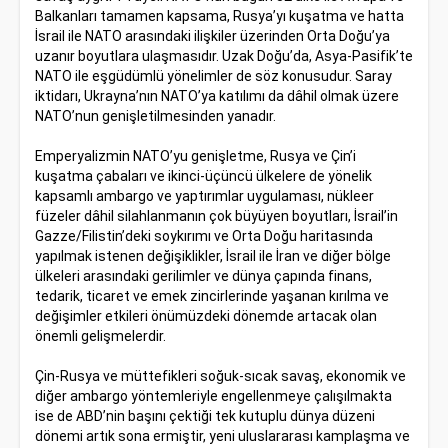
Balkanları tamamen kapsama, Rusya’yı kuşatma ve hatta
İsrail ile NATO arasındaki ilişkiler üzerinden Orta Doğu’ya
uzanır boyutlara ulaşmasıdır. Uzak Doğu’da, Asya-Pasifik’te
NATO ile eşgüdümlü yönelimler de söz konusudur. Saray
iktidarı, Ukrayna’nın NATO’ya katılımı da dâhil olmak üzere
NATO’nun genişletilmesinden yanadır.
Emperyalizmin NATO’yu genişletme, Rusya ve Çin’i
kuşatma çabaları ve ikinci-üçüncü ülkelere de yönelik
kapsamlı ambargo ve yaptırımlar uygulaması, nükleer
füzeler dâhil silahlanmanın çok büyüyen boyutları, İsrail’in
Gazze/Filistin’deki soykırımı ve Orta Doğu haritasında
yapılmak istenen değişiklikler, İsrail ile İran ve diğer bölge
ülkeleri arasındaki gerilimler ve dünya çapında finans,
tedarik, ticaret ve emek zincirlerinde yaşanan kırılma ve
değişimler etkileri önümüzdeki dönemde artacak olan
önemli gelişmelerdir.
Çin-Rusya ve müttefikleri soğuk-sıcak savaş, ekonomik ve
diğer ambargo yöntemleriyle engellenmeye çalışılmakta
ise de ABD’nin başını çektiği tek kutuplu dünya düzeni
dönemi artık sona ermiştir, yeni uluslararası kamplaşma ve