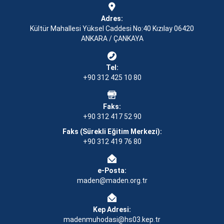
Adres:
Kültür Mahallesi Yüksel Caddesi No:40 Kızılay 06420
ANKARA / ÇANKAYA
Tel:
+90 312 425 10 80
Faks:
+90 312 417 52 90
Faks (Sürekli Eğitim Merkezi):
+90 312 419 76 80
e-Posta:
maden@maden.org.tr
Kep Adresi:
madenmuhodasi@hs03.kep.tr