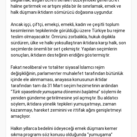
bağlamak; asgari ücreti sefalet düzeyindeki genel ücret
haline getirmek ve artışını yılda bir ile sınırlamak, emek ve
halk düşmanı iktidarın sömürücü doğasına uygundur.
Ancak işçi, çiftçi, emekçi, emekli, kadın ve çeşitli toplum
kesimlerinin tepkilerinde görüldüğü üzere Türkiye bu rejime
teslim olmayacaktır. Ömrünü zorbalıkla, hukuk dışılıkla
sürdüren, ülke ve halkı yoksullaştıran iktidara karşı halk, son
seçimlerde önemli bir set çekmiştir. Yapılan seçimlerin
sonuçları, iktidarın desteğinin eridiğini göstermiştir.
Fakat neoliberal ve totaliter siyasal İslamcı rejim
değişikliğinin, parlamenter muhalefet tarafından bütünlük
içinde ele alınmaması, anayasa konusunun iktidar
tarafından tam da 31 Mart seçim hezimetinin ardından
“
Türk siyasetinde yumuşama dönemini başlatma
” söylemi ile
yeniden gündeme getirilmesine yol açmıştır. Bu aldatıcı
söylem, iktidara yönelik tepkileri yumuşatmayı, zaman
kazanmayı, hareket zeminini ve ittifak ağını genişletmeyi
amaçlıyor.
Halkın yıllarca bedelini ödeyeceği emek düşmanı kemer
sıkma programı söz konusu olduğunda “yumuşama”