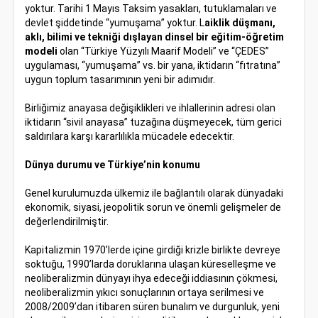
yoktur. Tarihi 1 Mayıs Taksim yasakları, tutuklamaları ve
devlet şiddetinde “yumuşama” yoktur. L
aiklik düşmanı,
aklı, bilimi ve tekniği dışlayan dinsel bir eğitim-öğretim
model
i
olan “Türkiye Yüzyılı Maarif Modeli” ve “ÇEDES”
uygulaması, “yumuşama” vs. bir yana, iktidarın “fıtratına”
uygun toplum tasarımının yeni bir adımıdır.
Birliğimiz anayasa değişiklikleri ve ihlallerinin adresi olan
iktidarın “sivil anayasa” tuzağına düşmeyecek, tüm gerici
saldırılara karşı kararlılıkla mücadele edecektir.
Dünya durumu ve Türkiye’nin konumu
Genel kurulumuzda ülkemiz ile bağlantılı olarak dünyadaki
ekonomik, siyasi, jeopolitik sorun ve önemli gelişmeler de
değerlendirilmiştir.
Kapitalizmin 1970’lerde içine girdiği krizle birlikte devreye
soktuğu, 1990’larda doruklarına ulaşan küreselleşme ve
neoliberalizmin dünyayı ihya edeceği iddiasının çökmesi,
neoliberalizmin yıkıcı sonuçlarının ortaya serilmesi ve
2008/2009’dan itibaren süren bunalım ve durgunluk, yeni