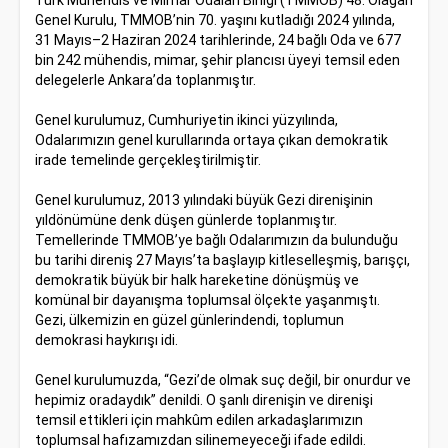
Türk Mühendis ve Mimar Odaları Birliği (TMMOB) 48. Olağan
Genel Kurulu, TMMOB’nin 70. yaşını kutladığı 2024 yılında,
31 Mayıs–2 Haziran 2024 tarihlerinde, 24 bağlı Oda ve 677
bin 242 mühendis, mimar, şehir plancısı üyeyi temsil eden
delegelerle Ankara’da toplanmıştır.
Genel kurulumuz, Cumhuriyetin ikinci yüzyılında,
Odalarımızın genel kurullarında ortaya çıkan demokratik
irade temelinde gerçekleştirilmiştir.
Genel kurulumuz, 2013 yılındaki büyük Gezi direnişinin
yıldönümüne denk düşen günlerde toplanmıştır.
Temellerinde TMMOB’ye bağlı Odalarımızın da bulunduğu
bu tarihi direniş 27 Mayıs’ta başlayıp kitleselleşmiş, barışçı,
demokratik büyük bir halk hareketine dönüşmüş ve
komünal bir dayanışma toplumsal ölçekte yaşanmıştı.
Gezi, ülkemizin en güzel günlerindendi, toplumun
demokrasi haykırışı idi.
Genel kurulumuzda, “Gezi’de olmak suç değil, bir onurdur ve
hepimiz oradaydık” denildi. O şanlı direnişin ve direnişi
temsil ettikleri için mahkûm edilen arkadaşlarımızın
toplumsal hafızamızdan silinemeyeceği ifade edildi.