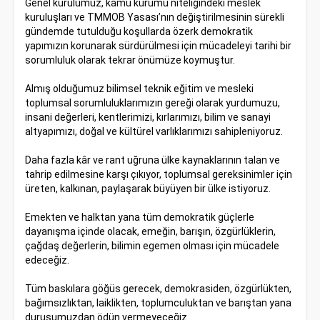
Genel kurulumuz, kamu kurumu niteliğindeki meslek
kuruluşları ve TMMOB Yasası’nın değiştirilmesinin sürekli
gündemde tutulduğu koşullarda özerk demokratik
yapımızın korunarak sürdürülmesi için mücadeleyi tarihi bir
sorumluluk olarak tekrar önümüze koymuştur.
Almış olduğumuz bilimsel teknik eğitim ve mesleki
toplumsal sorumluluklarımızın gereği olarak yurdumuzu,
insani değerleri, kentlerimizi, kırlarımızı, bilim ve sanayi
altyapımızı, doğal ve kültürel varlıklarımızı sahipleniyoruz.
Daha fazla kâr ve rant uğruna ülke kaynaklarının talan ve
tahrip edilmesine karşı çıkıyor, toplumsal gereksinimler için
üreten, kalkınan, paylaşarak büyüyen bir ülke istiyoruz.
Emekten ve halktan yana tüm demokratik güçlerle
dayanışma içinde olacak, emeğin, barışın, özgürlüklerin,
çağdaş değerlerin, bilimin egemen olması için mücadele
edeceğiz.
Tüm baskılara göğüs gerecek, demokrasiden, özgürlükten,
bağımsızlıktan, laiklikten, toplumculuktan ve barıştan yana
duruşumuzdan ödün vermeyeceğiz.