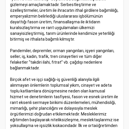
gizlemeyi amaçlamaktadır. Serbestleştirme ve
özelleştirmeler, üretim ile ihracatın ithal girdilere bağımlılığı,
emperyalizmin belirlediği uluslararası işbölümünün
dayattığı fason üretim, finansallaşma ile iktidarın
kuralsızlaştırma ve rant uygulamaları ülkemizi
sanayisizleştirmiş, tarım ürünlerinde kendimize yeterliliği
bitirmiş ve ithalata bağımlı kılmıştır.
Pandemiler, depremler, orman yangınları, işyeri yangınları,
seller; iş, kadın, trafik, tren cinayetleri ve tüm diğer
felaketler “takdiri ilahi, fıtrat” vb. çağdışı nedenlere
bağlanmaktadır.
Birçok afet ve işçi sağlığı-iş güvenliği alanıyla ilgili
alınmayan önlemlerin toplumsal yıkım, cinayet ve adeta
toplu katliamlara dönüşmesine neden olan kamusal
hizmet ve denetimlerin tasfiyesi, fason ve esnek üretim ile
rant eksenli sermaye birikimi düzenlemeleri, mühendisliği,
mimarlığı, şehir plancılığını ve dolayısıyla meslek
örgütlerimizi doğrudan etkilemektedir. Mesleklerimiz
eğitimden başlayarak niteliksizleşme, meslektaşlarımız ise
yoksullaşma ve işsizlik kıskacındadır. İlk ve ortaöğretimden