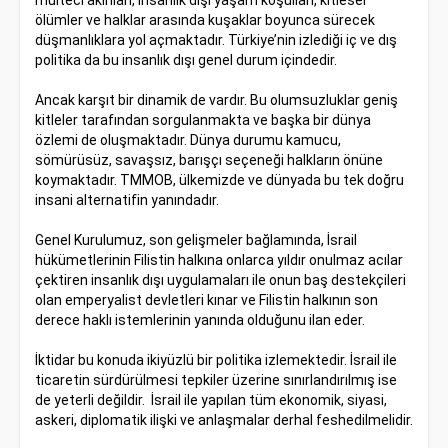
mülteci akınları, insanlık dışı yaşam koşulları, kitlesel
ölümler ve halklar arasında kuşaklar boyunca sürecek
düşmanlıklara yol açmaktadır. Türkiye’nin izlediği iç ve dış
politika da bu insanlık dışı genel durum içindedir.
Ancak karşıt bir dinamik de vardır. Bu olumsuzluklar geniş
kitleler tarafından sorgulanmakta ve başka bir dünya
özlemi de oluşmaktadır. Dünya durumu kamucu,
sömürüsüz, savaşsız, barışçı seçeneği halkların önüne
koymaktadır. TMMOB, ülkemizde ve dünyada bu tek doğru
insani alternatifin yanındadır.
Genel Kurulumuz, son gelişmeler bağlamında, İsrail
hükümetlerinin Filistin halkına onlarca yıldır onulmaz acılar
çektiren insanlık dışı uygulamaları ile onun baş destekçileri
olan emperyalist devletleri kınar ve Filistin halkının son
derece haklı istemlerinin yanında olduğunu ilan eder.
İktidar bu konuda ikiyüzlü bir politika izlemektedir. İsrail ile
ticaretin sürdürülmesi tepkiler üzerine sınırlandırılmış ise
de yeterli değildir. İsrail ile yapılan tüm ekonomik, siyasi,
askeri, diplomatik ilişki ve anlaşmalar derhal feshedilmelidir.