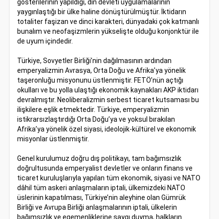
gösterilerinin yapıldığı, din devleti uygulamalarının
yaygınlaştığı bir ülke haline dönüştürülmüştür. İktidarın
totaliter faşizan ve dinci karakteri, dünyadaki çok katmanlı
bunalım ve neofaşizmlerin yükselişte olduğu konjonktür ile
de uyum içindedir.
Türkiye, Sovyetler Birliği’nin dağılmasının ardından
emperyalizmin Avrasya, Orta Doğu ve Afrika’ya yönelik
taşeronluğu misyonunu üstlenmiştir. FETÖ’nün açtığı
okulları ve bu yolla ulaştığı ekonomik kaynakları AKP iktidarı
devralmıştır. Neoliberalizmin serbest ticaret kutsaması bu
ilişkilere eşlik etmektedir. Türkiye, emperyalizmin
istikrarsızlaştırdığı Orta Doğu’ya ve yoksul bırakılan
Afrika’ya yönelik özel siyasi, ideolojik-kültürel ve ekonomik
misyonlar üstlenmiştir.
Genel kurulumuz doğru dış politikayı, tam bağımsızlık
doğrultusunda emperyalist devletler ve onların finans ve
ticaret kuruluşlarıyla yapılan tüm ekonomik, siyasi ve NATO
dâhil tüm askeri anlaşmaların iptali, ülkemizdeki NATO
üslerinin kapatılması, Türkiye’nin aleyhine olan Gümrük
Birliği ve Avrupa Birliği anlaşmalarının iptali, ülkelerin
bağımsızlık ve egemenliklerine saygı duyma, halkların