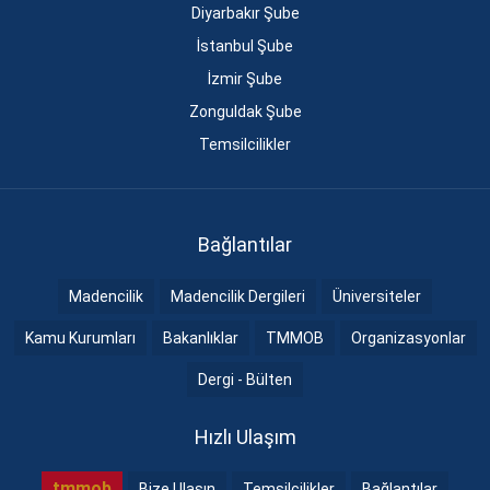
Diyarbakır Şube
İstanbul Şube
İzmir Şube
Zonguldak Şube
Temsilcilikler
Bağlantılar
Madencilik
Madencilik Dergileri
Üniversiteler
Kamu Kurumları
Bakanlıklar
TMMOB
Organizasyonlar
Dergi - Bülten
Hızlı Ulaşım
tmmob
Bize Ulaşın
Temsilcilikler
Bağlantılar