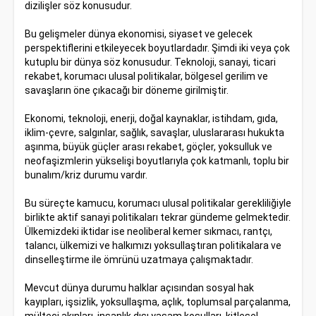
dizilişler söz konusudur.
Bu gelişmeler dünya ekonomisi, siyaset ve gelecek
perspektiflerini etkileyecek boyutlardadır. Şimdi iki veya çok
kutuplu bir dünya söz konusudur. Teknoloji, sanayi, ticari
rekabet, korumacı ulusal politikalar, bölgesel gerilim ve
savaşların öne çıkacağı bir döneme girilmiştir.
Ekonomi, teknoloji, enerji, doğal kaynaklar, istihdam, gıda,
iklim-çevre, salgınlar, sağlık, savaşlar, uluslararası hukukta
aşınma, büyük güçler arası rekabet, göçler, yoksulluk ve
neofaşizmlerin yükselişi boyutlarıyla çok katmanlı, toplu bir
bunalım/kriz durumu vardır.
Bu süreçte kamucu, korumacı ulusal politikalar gerekliliğiyle
birlikte aktif sanayi politikaları tekrar gündeme gelmektedir.
Ülkemizdeki iktidar ise neoliberal kemer sıkmacı, rantçı,
talancı, ülkemizi ve halkımızı yoksullaştıran politikalara ve
dinselleştirme ile ömrünü uzatmaya çalışmaktadır.
Mevcut dünya durumu halklar açısından sosyal hak
kayıpları, işsizlik, yoksullaşma, açlık, toplumsal parçalanma,