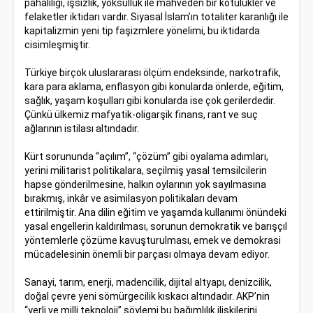
pahalılığı, işsizlik, yoksulluk ile mahveden bir kötülükler ve
felaketler iktidarı vardır. Siyasal İslam’ın totaliter karanlığı ile
kapitalizmin yeni tip faşizmlere yönelimi, bu iktidarda
cisimleşmiştir.
Türkiye birçok uluslararası ölçüm endeksinde, narkotrafik,
kara para aklama, enflasyon gibi konularda önlerde, eğitim,
sağlık, yaşam koşulları gibi konularda ise çok gerilerdedir.
Çünkü ülkemiz mafyatik-oligarşik finans, rant ve suç
ağlarının istilası altındadır.
Kürt sorununda “açılım”, “çözüm” gibi oyalama adımları,
yerini militarist politikalara, seçilmiş yasal temsilcilerin
hapse gönderilmesine, halkın oylarının yok sayılmasına
bırakmış, inkâr ve asimilasyon politikaları devam
ettirilmiştir. Ana dilin eğitim ve yaşamda kullanımı önündeki
yasal engellerin kaldırılması, sorunun demokratik ve barışçıl
yöntemlerle çözüme kavuşturulması, emek ve demokrasi
mücadelesinin önemli bir parçası olmaya devam ediyor.
Sanayi, tarım, enerji, madencilik, dijital altyapı, denizcilik,
doğal çevre yeni sömürgecilik kıskacı altındadır. AKP’nin
“yerli ve milli teknoloji” söylemi bu bağımlılık ilişkilerini