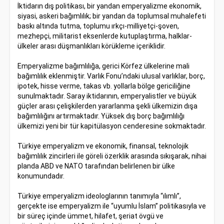
İktidarın dış politikası, bir yandan emperyalizme ekonomik,
siyasi, askeri bağımlılık; bir yandan da toplumsal muhalefeti
baskı altında tutma, toplumu ırkçı-milliyetçi-şoven,
mezhepçi, militarist eksenlerde kutuplaştırma, halklar-
ülkeler arası düşmanlıkları körükleme içeriklidir.
Emperyalizme bağımlılığa, gerici Körfez ülkelerine mali
bağımlılık eklenmiştir. Varlık Fonu’ndaki ulusal varlıklar, borç,
ipotek, hisse verme, takas vb. yollarla bölge gericiliğine
sunulmaktadır. Saray iktidarının, emperyalistler ve büyük
güçler arası çelişkilerden yararlanma şekli ülkemizin dışa
bağımlılığını artırmaktadır. Yüksek dış borç bağımlılığı
ülkemizi yeni bir tür kapitülasyon cenderesine sokmaktadır.
Türkiye emperyalizm ve ekonomik, finansal, teknolojik
bağımlılık zincirleri ile göreli özerklik arasında sıkışarak, nihai
planda ABD ve NATO tarafından belirlenen bir ülke
konumundadır.
Türkiye emperyalizm ideologlarının tanımıyla “ılımlı”,
gerçekte ise emperyalizm ile “uyumlu İslam” politikasıyla ve
bir süreç içinde ümmet, hilafet, şeriat övgü ve